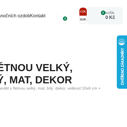
CZK
0
KOŠÍK
ánočních ozdob
Kontakt
0 Kč
0
EUR
ÉTNOU VELKÝ,
Ý, MAT, DEKOR
děl s flétnou velký, mat, bílý, dekor, velikost 10x6 cm +