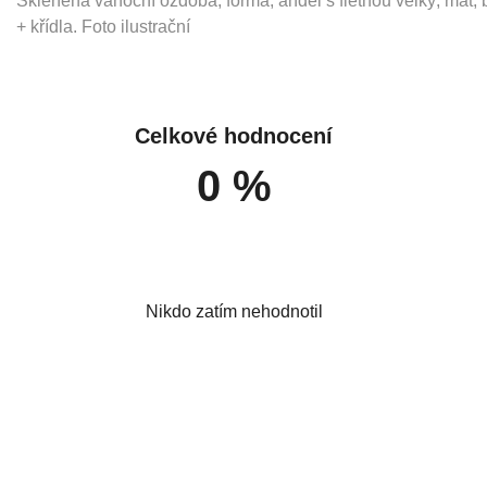
Skleněná vánoční ozdoba, forma, anděl s flétnou velký, mat, b
+ křídla. Foto ilustrační
Celkové hodnocení
0 %
Nikdo zatím nehodnotil