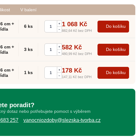
likost
V balení
1 068 Kč
 6 cm +
+
6 ks
Do košíku
řídla
–
882,64 Kč
bez DPH
582 Kč
 6 cm +
+
3 ks
Do košíku
řídla
–
480,99 Kč
bez DPH
178 Kč
 6 cm +
+
1 ks
Do košíku
řídla
–
147,11 Kč
bez DPH
ete poradit?
ný dotaz nebo potřebujete pomoct s výběrem
 683 257
vanocniozdoby@slezska-tvorba.cz