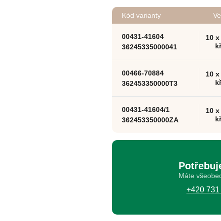
Kód varianty
Ve
00431-41604
10 x
k
36245335000041
00466-70884
10 x
k
362453350000T3
00431-41604/1
10 x
k
362453350000ZA
Potřebuj
Máte všeobec
+420 731