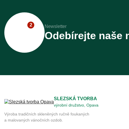
2
Newsletter
Odebírejte naše 
SLEZSKÁ TVORBA
výrobní družstvo, Opava
Výroba tradičních skleněných ručně foukaných
a malovaných vánočních ozdob.