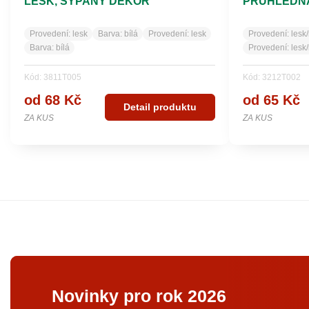
LESK, SYPANÝ DEKOR
PRŮHLEDNÁ
LESK, BÍLÝ
Provedení:
lesk
Barva:
bílá
Provedení:
lesk
Provedení:
lesk
Barva:
bílá
Provedení:
lesk
Kód: 3811T005
Kód: 3212T002
od 68 Kč
od 65 Kč
Detail produktu
ZA KUS
ZA KUS
Novinky pro rok 2026