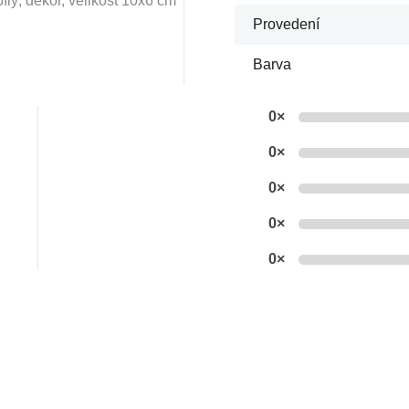
ílý, dekor, velikost 10x6 cm
Provedení
Barva
0×
0×
0×
0×
0×