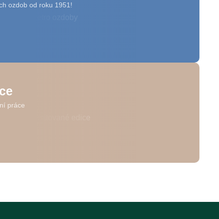
ch ozdob od roku 1951!
ice
ní práce