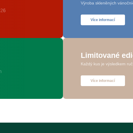
Výroba skleněných vánoční
Více informací
Limitované ed
Každý kus je výsledkem ruč
Více informací