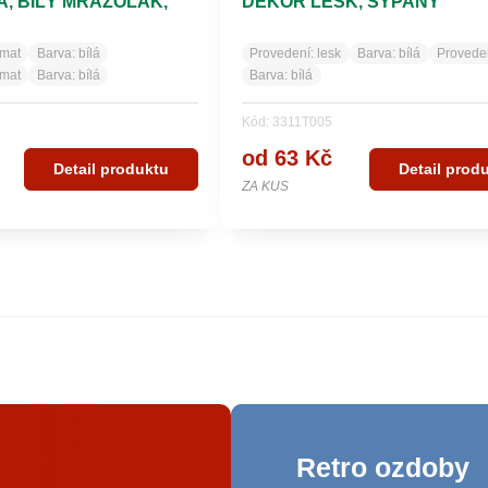
, BÍLÝ MRAZOLAK,
DEKOR LESK, SYPANÝ
 DEKOR
/mat
Barva:
bílá
Provedení:
lesk
Barva:
bílá
Provede
/mat
Barva:
bílá
Barva:
bílá
Kód: 3311T005
od 63 Kč
Detail produktu
Detail prod
ZA KUS
Retro ozdoby