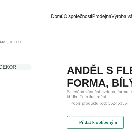
Domů
O společnosti
Prodejna
Výroba v
 MAT, DEKOR
ANDĚL S FL
FORMA, BÍL
Skleněná vánoční ozdoba, forma, an
křídla. Foto ilustrační
Popis produktu
Kód: 36245335
Přidat k oblíbeným