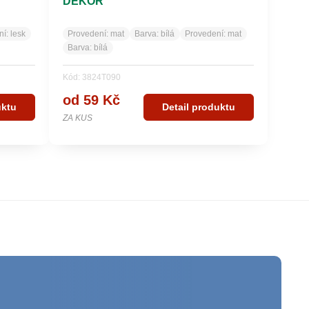
DEKOR
ní:
lesk
Provedení:
mat
Barva:
bílá
Provedení:
mat
Barva:
bílá
Kód: 3824T090
od 59 Kč
uktu
Detail produktu
ZA KUS