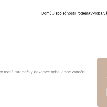
Domů
O společnosti
Prodejna
Výroba v
pro menší stromečky, dekorace nebo jemné vánoční