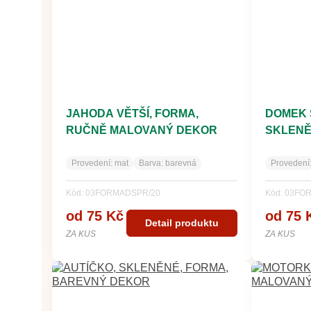
JAHODA VĚTŠÍ, FORMA,
DOMEK 
RUČNĚ MALOVANÝ DEKOR
SKLENĚ
MALOV
Provedení:
mat
Barva:
barevná
Provedení
Kód: 03FORMADSPR/20
Kód: 03FO
od 75 Kč
od 75 
Detail produktu
ZA KUS
ZA KUS