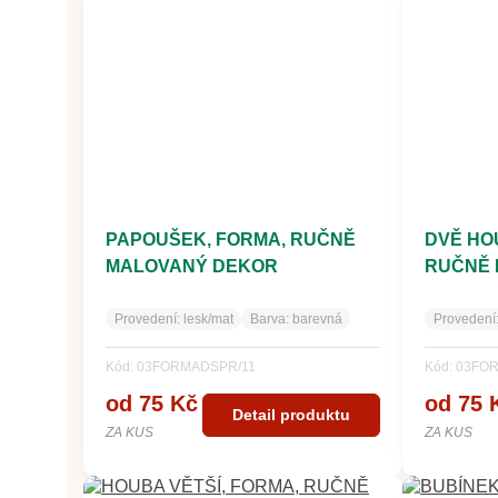
PAPOUŠEK, FORMA, RUČNĚ
DVĚ HO
MALOVANÝ DEKOR
RUČNĚ 
Provedení:
lesk/mat
Barva:
barevná
Provedení
Kód: 03FORMADSPR/11
Kód: 03FO
od 75 Kč
od 75 
Detail produktu
ZA KUS
ZA KUS