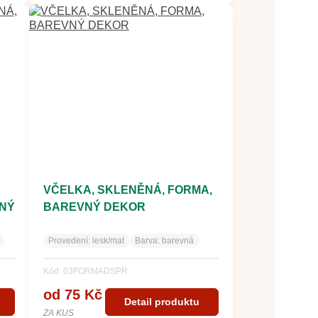
VČELKA, SKLENĚNÁ, FORMA,
NÝ
BAREVNÝ DEKOR
Provedení:
lesk/mat
Barva:
barevná
Kód: 03FORMADSPR.
od 75 Kč
Detail produktu
ZA KUS