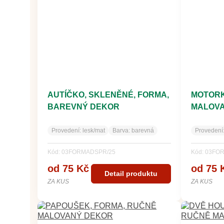
AUTÍČKO, SKLENĚNÉ, FORMA,
MOTORK
BAREVNÝ DEKOR
MALOV
Provedení:
lesk/mat
Barva:
barevná
Provedení
Kód: 03FORMADSPR/25
Kód: 03FO
od 75 Kč
od 75 
Detail produktu
ZA KUS
ZA KUS