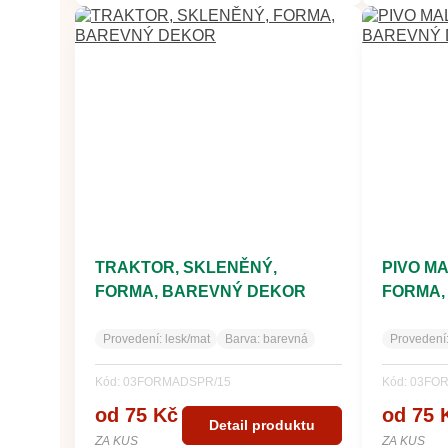
TRAKTOR, SKLENĚNÝ,
PIVO M
FORMA, BAREVNÝ DEKOR
FORMA,
Provedení:
lesk/mat
Barva:
barevná
Provedení
Kód: 03FORMADSPR/15
Kód: 03FO
od 75 Kč
od 75 
Detail produktu
ZA KUS
ZA KUS