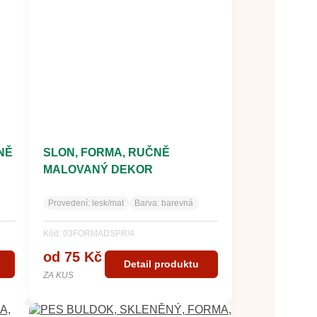
NĚ
SLON, FORMA, RUČNĚ
MALOVANÝ DEKOR
Provedení:
lesk/mat
Barva:
barevná
Kód: 03FORMADSPR/4
od 75 Kč
Detail produktu
ZA KUS