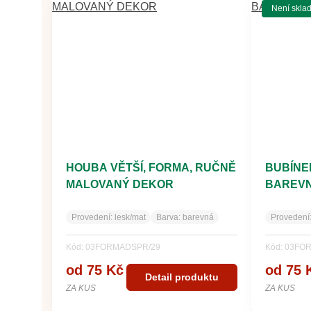
Není skla
HOUBA VĚTŠÍ, FORMA, RUČNĚ
BUBÍNE
MALOVANÝ DEKOR
BAREV
Provedení:
lesk/mat
Barva:
barevná
Provedení
Kód: 03FORMADSPR/29
Kód: 03FO
od 75 Kč
od 75 
Detail produktu
ZA KUS
ZA KUS