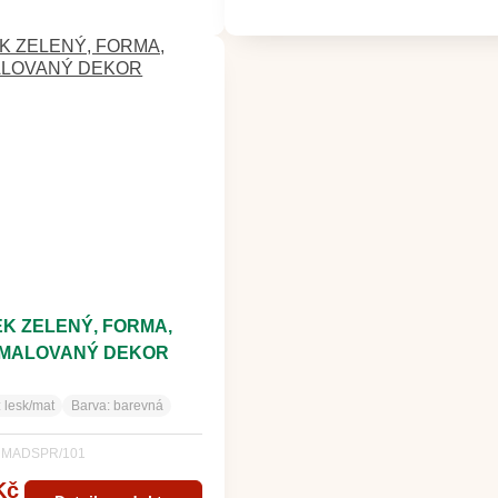
K ZELENÝ, FORMA,
MALOVANÝ DEKOR
:
lesk/mat
Barva:
barevná
RMADSPR/101
Kč