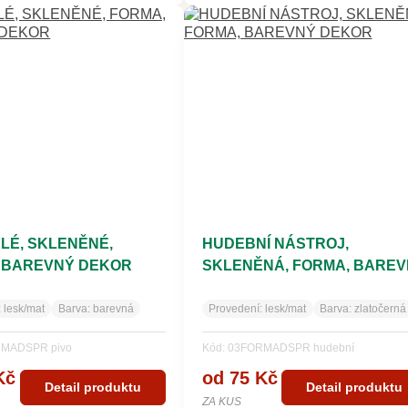
ALÉ, SKLENĚNÉ,
HUDEBNÍ NÁSTROJ,
 BAREVNÝ DEKOR
SKLENĚNÁ, FORMA, BAREV
DEKOR
:
lesk/mat
Barva:
barevná
Provedení:
lesk/mat
Barva:
zlatočerná
RMADSPR pivo
Kód: 03FORMADSPR hudební
Kč
od 75 Kč
Detail produktu
Detail produktu
ZA KUS