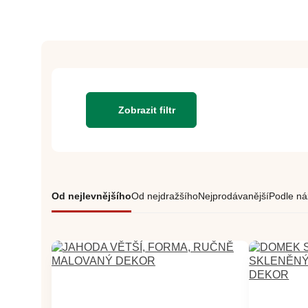
Zobrazit filtr
Od nejlevnějšího
Od nejdražšího
Nejprodávanější
Podle ná