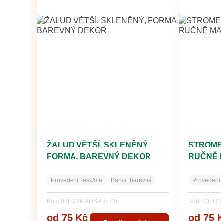
ŽALUD VĚTŠÍ, SKLENĚNÝ,
STROME
FORMA, BAREVNÝ DEKOR
RUČNĚ 
Provedení:
lesk/mat
Barva:
barevná
Provedení
Kód: 03FORMADSPR/100
Kód: 03FO
od 75 Kč
od 75 