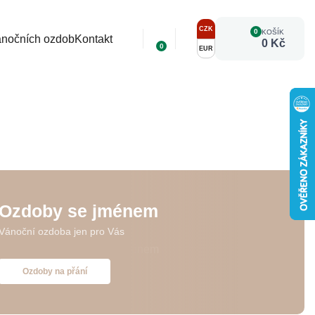
CZK
0
KOŠÍK
ánočních ozdob
Kontakt
0 Kč
0
EUR
Ozdoby se jménem
Vánoční ozdoba jen pro Vás
Ozdoby na přání