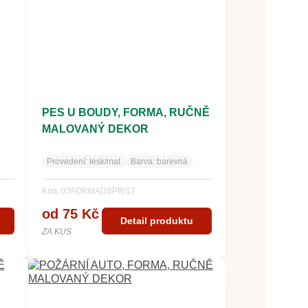
PES U BOUDY, FORMA, RUČNĚ
MALOVANÝ DEKOR
Provedení:
lesk/mat
Barva:
barevná
Kód: 03FORMADSPR/17
od 75 Kč
Detail produktu
ZA KUS