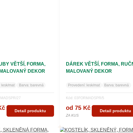
UBY VĚTŠÍ, FORMA,
DÁREK VĚTŠÍ, FORMA, RUČ
MALOVANÝ DEKOR
MALOVANÝ DEKOR
:
lesk/mat
Barva:
barevná
Provedení:
lesk/mat
Barva:
barevná
RMADSPR/27
Kód: 03FORMADSPR/5
Kč
od 75 Kč
Detail produktu
Detail produktu
ZA KUS