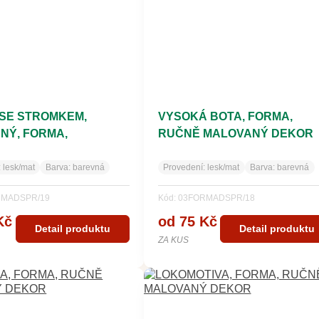
SE STROMKEM,
VYSOKÁ BOTA, FORMA,
NÝ, FORMA,
RUČNĚ MALOVANÝ DEKOR
ANÝ DEKOR
:
lesk/mat
Barva:
barevná
Provedení:
lesk/mat
Barva:
barevná
RMADSPR/19
Kód: 03FORMADSPR/18
Kč
od 75 Kč
Detail produktu
Detail produktu
ZA KUS