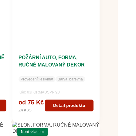
NĚ
POŽÁRNÍ AUTO, FORMA,
RUČNĚ MALOVANÝ DEKOR
Provedení:
lesk/mat
Barva:
barevná
Kód: 03FORMADSPR/23
od 75 Kč
Detail produktu
ZA KUS
Není skladem