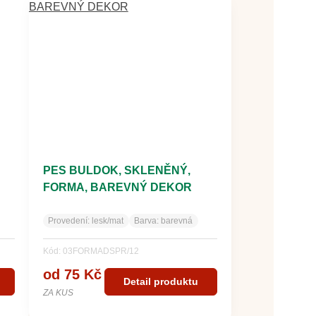
PES BULDOK, SKLENĚNÝ,
FORMA, BAREVNÝ DEKOR
Provedení:
lesk/mat
Barva:
barevná
Kód: 03FORMADSPR/12
od 75 Kč
Detail produktu
ZA KUS