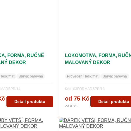
A, FORMA, RUČNĚ
LOKOMOTIVA, FORMA, RUČ
ANÝ DEKOR
MALOVANÝ DEKOR
:
lesk/mat
Barva:
barevná
Provedení:
lesk/mat
Barva:
barevná
RMADSPR/14
Kód: 03FORMADSPR/13
Kč
od 75 Kč
Detail produktu
Detail produktu
ZA KUS