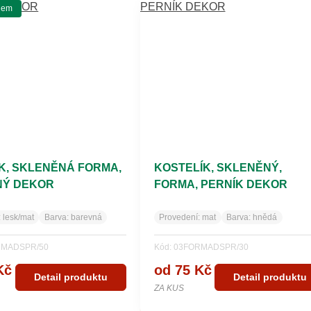
dem
K, SKLENĚNÁ FORMA,
KOSTELÍK, SKLENĚNÝ,
NÝ DEKOR
FORMA, PERNÍK DEKOR
:
lesk/mat
Barva:
barevná
Provedení:
mat
Barva:
hnědá
RMADSPR/50
Kód: 03FORMADSPR/30
Kč
od 75 Kč
Detail produktu
Detail produktu
ZA KUS