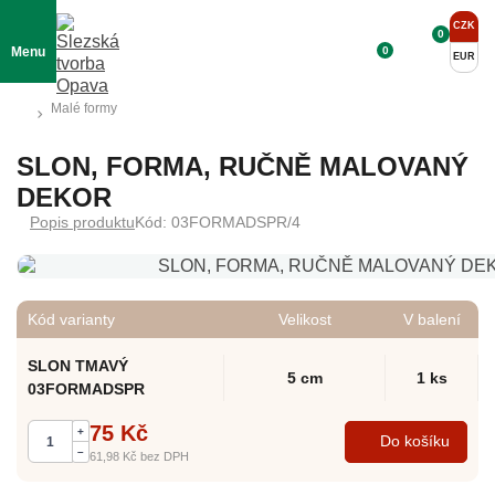
CZK
0
0
Menu
EUR
Malé formy
SLON, FORMA, RUČNĚ MALOVANÝ
DEKOR
Popis produktu
Kód: 03FORMADSPR/4
Kód varianty
Velikost
V balení
SLON TMAVÝ
5 cm
1 ks
03FORMADSPR
75 Kč
+
Do košíku
–
61,98 Kč
bez DPH