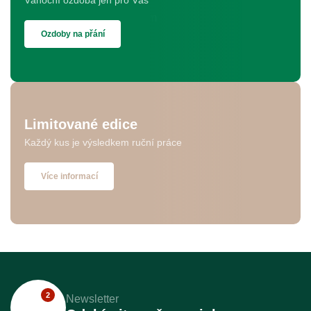
Vánoční ozdoba jen pro Vás
Ozdoby na přání
Limitované edice
Každý kus je výsledkem ruční práce
Více informací
2
Newsletter