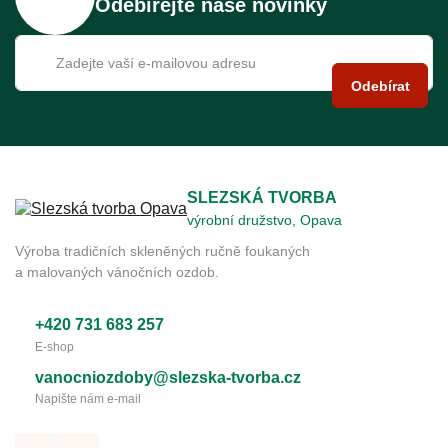
Odebírejte naše novinky
Odebírat
SLEZSKÁ TVORBA
výrobní družstvo, Opava
Výroba tradičních skleněných ručně foukaných
a malovaných vánočních ozdob.
+420 731 683 257
E-shop
vanocniozdoby@slezska-tvorba.cz
Napište nám e-mail