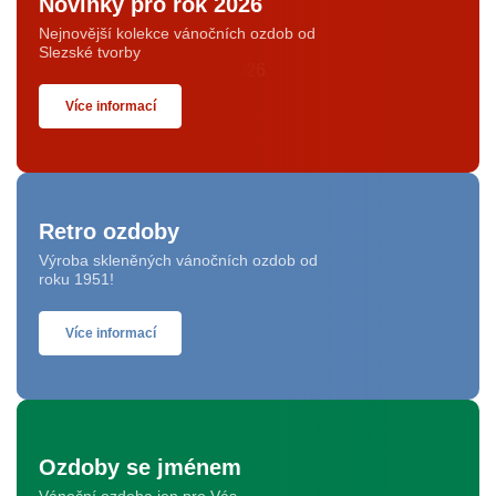
Novinky pro rok 2026
Nejnovější kolekce vánočních ozdob od
Slezské tvorby
Více informací
Retro ozdoby
Výroba skleněných vánočních ozdob od
roku 1951!
Více informací
Ozdoby se jménem