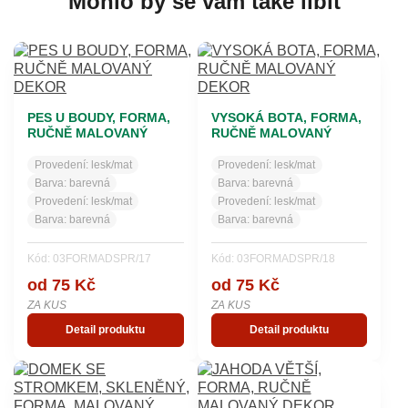
Mohlo by se vám také líbit
PES U BOUDY, FORMA,
VYSOKÁ BOTA, FORMA,
RUČNĚ MALOVANÝ
RUČNĚ MALOVANÝ
DEKOR
DEKOR
Provedení:
lesk/mat
Provedení:
lesk/mat
Barva:
barevná
Barva:
barevná
Provedení:
lesk/mat
Provedení:
lesk/mat
Barva:
barevná
Barva:
barevná
Kód: 03FORMADSPR/17
Kód: 03FORMADSPR/18
od 75 Kč
od 75 Kč
ZA KUS
ZA KUS
Detail produktu
Detail produktu