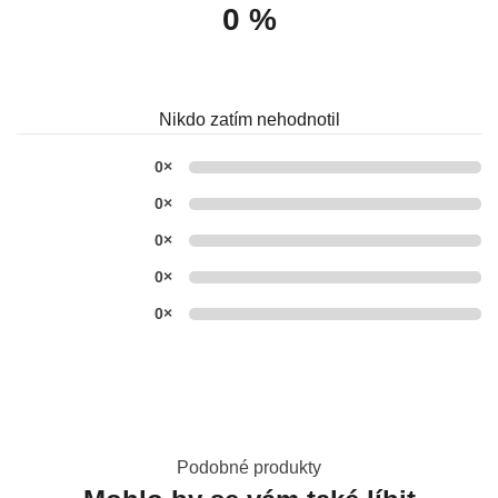
0 %
Nikdo zatím nehodnotil
0×
0×
0×
0×
0×
Podobné produkty