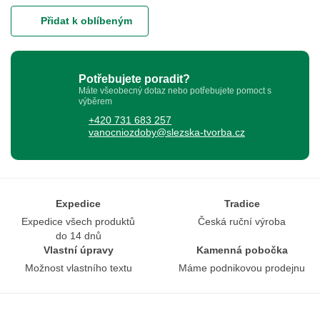
Přidat k oblíbeným
Potřebujete poradit?
Máte všeobecný dotaz nebo potřebujete pomoct s
výběrem
+420 731 683 257
vanocniozdoby@slezska-tvorba.cz
Expedice
Tradice
Expedice všech produktů
Česká ruční výroba
do 14 dnů
Vlastní úpravy
Kamenná pobočka
Možnost vlastního textu
Máme podnikovou prodejnu