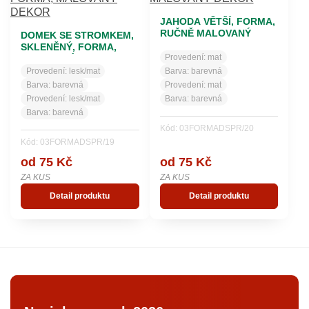
JAHODA VĚTŠÍ, FORMA,
RUČNĚ MALOVANÝ
DOMEK SE STROMKEM,
DEKOR
SKLENĚNÝ, FORMA,
Provedení:
mat
MALOVANÝ DEKOR
Provedení:
lesk/mat
Barva:
barevná
Barva:
barevná
Provedení:
mat
Provedení:
lesk/mat
Barva:
barevná
Barva:
barevná
Kód: 03FORMADSPR/20
Kód: 03FORMADSPR/19
od 75 Kč
od 75 Kč
ZA KUS
ZA KUS
Detail produktu
Detail produktu