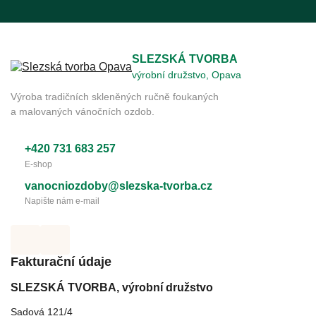
SLEZSKÁ TVORBA
výrobní družstvo, Opava
Výroba tradičních skleněných ručně foukaných
a malovaných vánočních ozdob.
+420 731 683 257
E-shop
vanocniozdoby@slezska-tvorba.cz
Napište nám e-mail
Fakturační údaje
SLEZSKÁ TVORBA, výrobní družstvo
Sadová 121/4