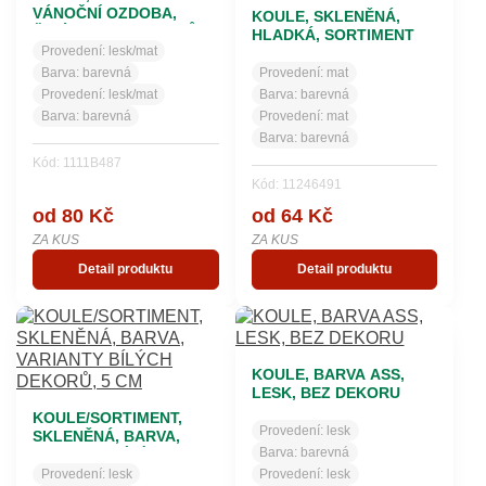
VÁNOČNÍ OZDOBA,
KOULE, SKLENĚNÁ,
ČIRÁ, MOTIV STROMŮ
HLADKÁ, SORTIMENT
Provedení:
lesk/mat
BAREV, MAT, DEKOR
BÍLOU DIAMANTINOU
Barva:
barevná
Provedení:
mat
Provedení:
lesk/mat
Barva:
barevná
Barva:
barevná
Provedení:
mat
Barva:
barevná
Kód: 1111B487
Kód: 11246491
od 80 Kč
od 64 Kč
ZA KUS
ZA KUS
Detail produktu
Detail produktu
KOULE, BARVA ASS,
LESK, BEZ DEKORU
KOULE/SORTIMENT,
Provedení:
lesk
SKLENĚNÁ, BARVA,
Barva:
barevná
VARIANTY BÍLÝCH
DEKORŮ, 5 CM
Provedení:
lesk
Provedení:
lesk