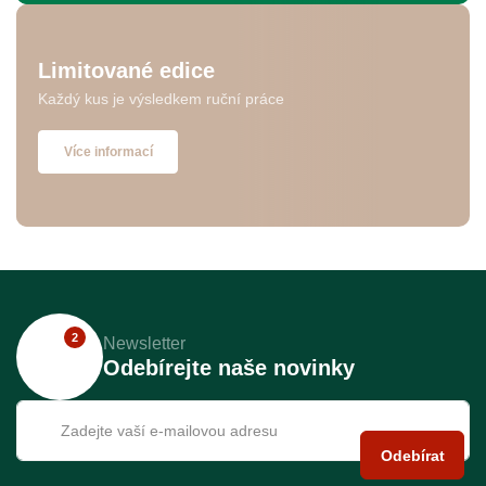
Limitované edice
Každý kus je výsledkem ruční práce
Více informací
2
Newsletter
Odebírejte naše novinky
Odebírat