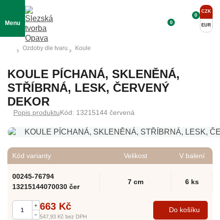
CZK
0
0
Menu
EUR
Ozdoby dle tvaru
Koule
KOULE PÍCHANÁ, SKLENĚNÁ,
STŘÍBRNÁ, LESK, ČERVENÝ
DEKOR
Popis produktu
Kód: 13215144 červená
Kód varianty
Velikost
V balení
00245-76794
7 cm
6 ks
13215144070030 čer
663 Kč
+
Do košíku
–
547,93 Kč
bez DPH