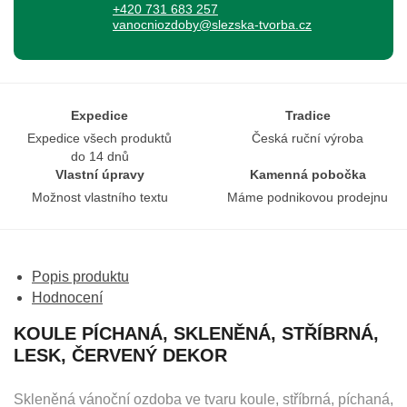
+420 731 683 257
vanocniozdoby@slezska-tvorba.cz
Expedice
Tradice
Expedice všech produktů
Česká ruční výroba
do 14 dnů
Vlastní úpravy
Kamenná pobočka
Možnost vlastního textu
Máme podnikovou prodejnu
Popis produktu
Hodnocení
KOULE PÍCHANÁ, SKLENĚNÁ, STŘÍBRNÁ,
LESK, ČERVENÝ DEKOR
Skleněná vánoční ozdoba ve tvaru koule, stříbrná, píchaná,