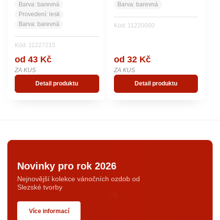
Barva:
barevná
Barva:
barevná
Provedení:
lesk
Barva:
barevná
Kód: 11220000
Kód: 11227215
od 43 Kč
od 32 Kč
ZA KUS
ZA KUS
Detail produktu
Detail produktu
Novinky pro rok 2026
Nejnovější kolekce vánočních ozdob od
Slezské tvorby
Více informací