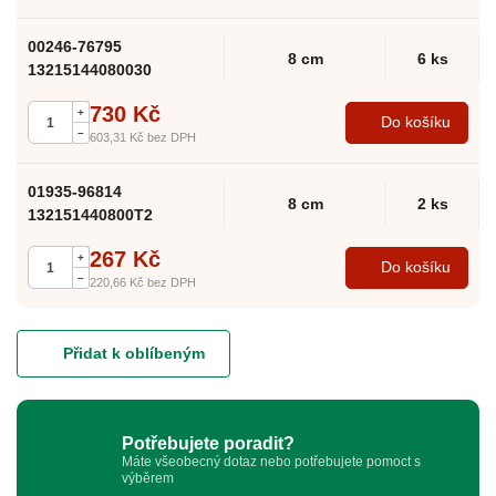
00246-76795
8 cm
6 ks
13215144080030
730 Kč
+
Do košíku
–
603,31 Kč
bez DPH
01935-96814
8 cm
2 ks
132151440800T2
267 Kč
+
Do košíku
–
220,66 Kč
bez DPH
Přidat k oblíbeným
Potřebujete poradit?
Máte všeobecný dotaz nebo potřebujete pomoct s
výběrem