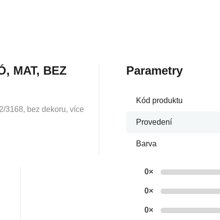
, MAT, BEZ
Parametry
Kód produktu
2/3168, bez dekoru, více
Provedení
Barva
0×
0×
0×