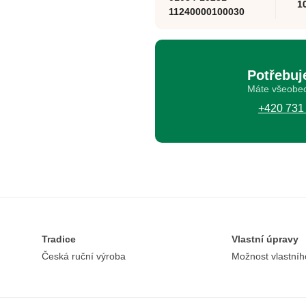
1
11240000100030
Potřebuj
Máte všeobec
+420 731
Tradice
Vlastní úpravy
Česká ruční výroba
Možnost vlastníh