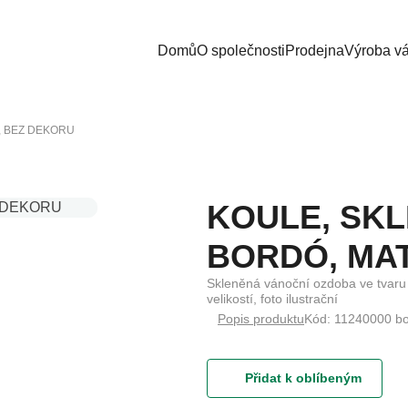
Domů
O společnosti
Prodejna
Výroba v
, BEZ DEKORU
KOULE, SKL
BORDÓ, MAT
Skleněná vánoční ozdoba ve tvaru 
velikostí, foto ilustrační
Popis produktu
Kód: 11240000 b
Přidat k oblíbeným