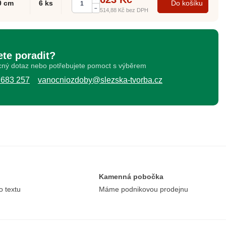
0 cm
6 ks
Do košíku
–
514,88 Kč
bez DPH
ete poradit?
ný dotaz nebo potřebujete pomoct s výběrem
 683 257
vanocniozdoby@slezska-tvorba.cz
Kamenná pobočka
o textu
Máme podnikovou prodejnu