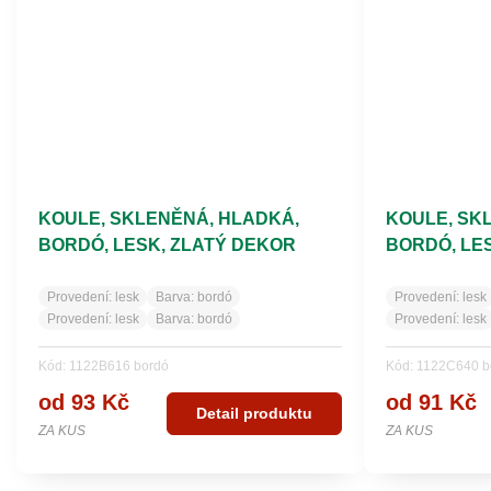
KOULE, SKLENĚNÁ, HLADKÁ,
KOULE, SK
BORDÓ, LESK, ZLATÝ DEKOR
BORDÓ, LE
HVĚZD
Provedení:
lesk
Barva:
bordó
Provedení:
lesk
Provedení:
lesk
Barva:
bordó
Provedení:
lesk
Kód: 1122B616 bordó
Kód: 1122C640 b
od 93 Kč
od 91 Kč
Detail produktu
ZA KUS
ZA KUS