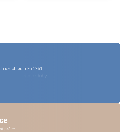
ch ozdob od roku 1951!
ice
ní práce