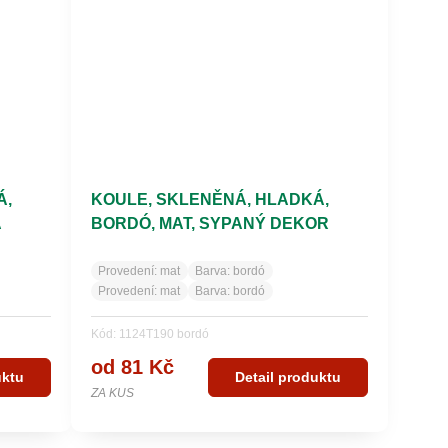
Á,
KOULE, SKLENĚNÁ, HLADKÁ,
Á
BORDÓ, MAT, SYPANÝ DEKOR
Provedení:
mat
Barva:
bordó
Provedení:
mat
Barva:
bordó
Kód: 1124T190 bordó
od 81 Kč
uktu
Detail produktu
ZA KUS