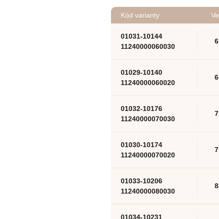
Kód varianty
Ve
01031-10144
6
11240000060030
01029-10140
6
11240000060020
01032-10176
7
11240000070030
01030-10174
7
11240000070020
01033-10206
8
11240000080030
01034-10231