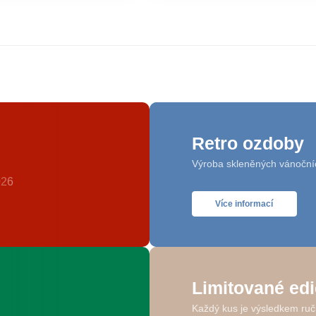
Retro ozdoby
Výroba skleněných vánoční
Více informací
Limitované ed
Každý kus je výsledkem ruč