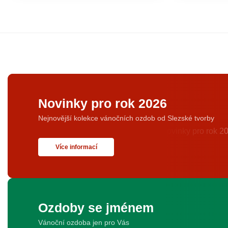
Novinky pro rok 2026
Nejnovější kolekce vánočních ozdob od Slezské tvorby
Více informací
Ozdoby se jménem
Vánoční ozdoba jen pro Vás