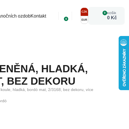
CZK
0
KOŠÍK
ánočních ozdob
Kontakt
0 Kč
0
EUR
ENĚNÁ, HLADKÁ,
, BEZ DEKORU
koule, hladká, bordó mat, 2/3168, bez dekoru, více
ordó