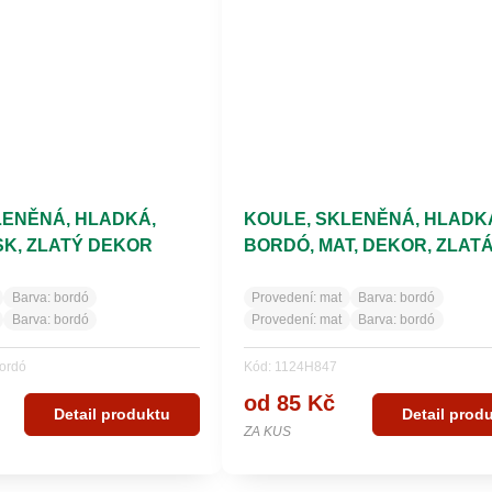
LENĚNÁ, HLADKÁ,
KOULE, SKLENĚNÁ, HLADK
SK, ZLATÝ DEKOR
BORDÓ, MAT, DEKOR, ZLAT
KOMETA
Barva:
bordó
Provedení:
mat
Barva:
bordó
Barva:
bordó
Provedení:
mat
Barva:
bordó
ordó
Kód: 1124H847
od 85 Kč
Detail produktu
Detail prod
ZA KUS