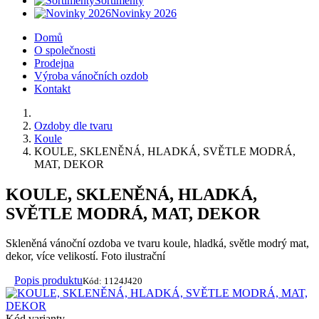
Sortimenty
Novinky 2026
Domů
O společnosti
Prodejna
Výroba vánočních ozdob
Kontakt
Ozdoby dle tvaru
Koule
KOULE, SKLENĚNÁ, HLADKÁ, SVĚTLE MODRÁ,
MAT, DEKOR
KOULE, SKLENĚNÁ, HLADKÁ,
SVĚTLE MODRÁ, MAT, DEKOR
Skleněná vánoční ozdoba ve tvaru koule, hladká, světle modrý mat,
dekor, více velikostí. Foto ilustrační
Popis produktu
Kód: 1124J420
Kód varianty