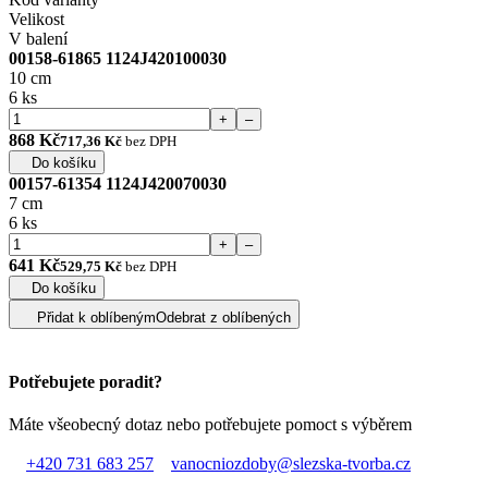
Velikost
V balení
00158-61865 1124J420100030
10 cm
6 ks
+
–
868 Kč
717,36 Kč
bez DPH
Do košíku
00157-61354 1124J420070030
7 cm
6 ks
+
–
641 Kč
529,75 Kč
bez DPH
Do košíku
Přidat k oblíbeným
Odebrat z oblíbených
Potřebujete poradit?
Máte všeobecný dotaz nebo potřebujete pomoct s výběrem
+420 731 683 257
vanocniozdoby@slezska-tvorba.cz