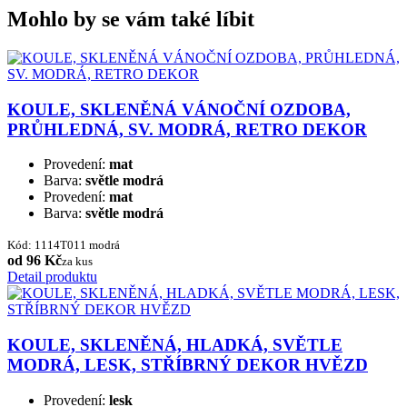
Mohlo by se vám také líbit
KOULE, SKLENĚNÁ VÁNOČNÍ OZDOBA,
PRŮHLEDNÁ, SV. MODRÁ, RETRO DEKOR
Provedení:
mat
Barva:
světle modrá
Provedení:
mat
Barva:
světle modrá
Kód: 1114T011 modrá
od 96 Kč
za kus
Detail produktu
KOULE, SKLENĚNÁ, HLADKÁ, SVĚTLE
MODRÁ, LESK, STŘÍBRNÝ DEKOR HVĚZD
Provedení:
lesk