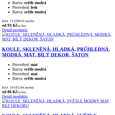
Barva:
světle modrá
Provedení:
lesk
Barva:
světle modrá
Kód: 1122B616 modrá
od 93 Kč
za kus
Detail produktu
KOULE, SKLENĚNÁ, HLADKÁ, PRŮHLEDNÁ,
MODRÁ, MAT, BÍLÝ DEKOR, ŠATON
Provedení:
mat
Barva:
světle modrá
Provedení:
mat
Barva:
světle modrá
Kód: 16145244 modrá
od 86 Kč
za kus
Detail produktu