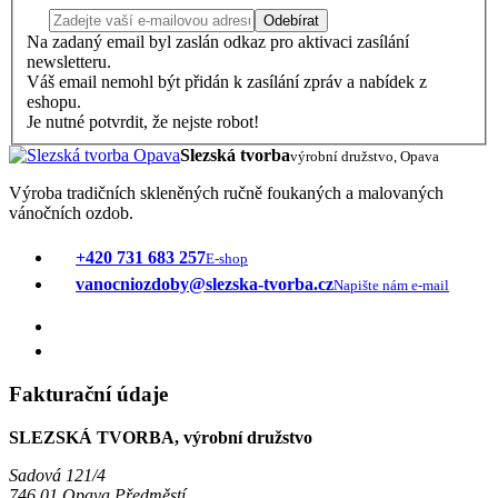
Odebírat
Na zadaný email byl zaslán odkaz pro aktivaci zasílání
newsletteru.
Váš email nemohl být přidán k zasílání zpráv a nabídek z
eshopu.
Je nutné potvrdit, že nejste robot!
Slezská tvorba
výrobní družstvo, Opava
Výroba tradičních skleněných ručně foukaných a malovaných
vánočních ozdob.
+420 731 683 257
E-shop
vanocniozdoby@slezska-tvorba.cz
Napište nám e-mail
Fakturační údaje
SLEZSKÁ TVORBA, výrobní družstvo
Sadová 121/4
746 01 Opava Předměstí