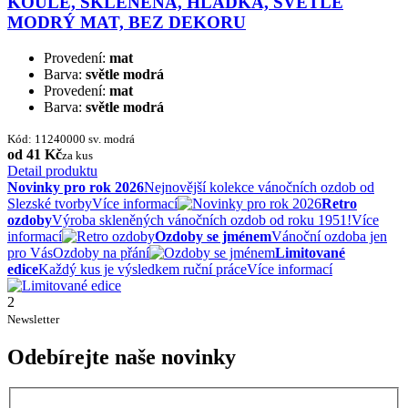
KOULE, SKLENĚNÁ, HLADKÁ, SVĚTLE
MODRÝ MAT, BEZ DEKORU
Provedení:
mat
Barva:
světle modrá
Provedení:
mat
Barva:
světle modrá
Kód: 11240000 sv. modrá
od 41 Kč
za kus
Detail produktu
Novinky pro rok 2026
Nejnovější kolekce vánočních ozdob od
Slezské tvorby
Více informací
Retro
ozdoby
Výroba skleněných vánočních ozdob od roku 1951!
Více
informací
Ozdoby se jménem
Vánoční ozdoba jen
pro Vás
Ozdoby na přání
Limitované
edice
Každý kus je výsledkem ruční práce
Více informací
2
Newsletter
Odebírejte naše novinky