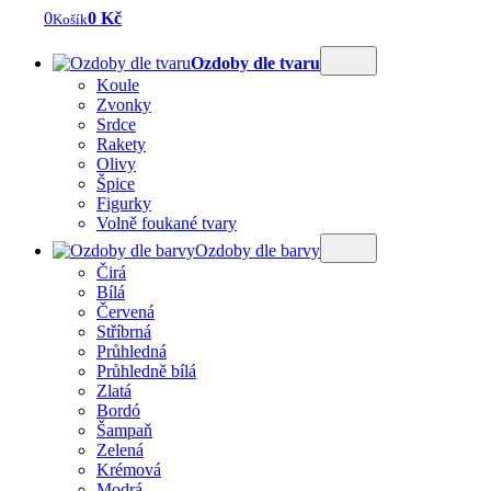
0
0 Kč
Košík
Ozdoby dle tvaru
Koule
Zvonky
Srdce
Rakety
Olivy
Špice
Figurky
Volně foukané tvary
Ozdoby dle barvy
Čirá
Bílá
Červená
Stříbrná
Průhledná
Průhledně bílá
Zlatá
Bordó
Šampaň
Zelená
Krémová
Modrá