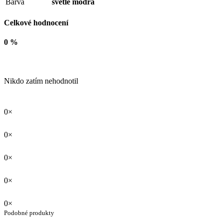
Barva
světle modrá
Celkové hodnocení
0 %
Nikdo zatím nehodnotil
0×
0×
0×
0×
0×
Podobné produkty