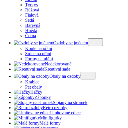
Tyrkys
Růžová
Fialová
Šedá
Barevná
Hnědá
Černá
Ozdoby se jménem
Koule na přání
Srdce na přání
Formy na přání
Nedekorované
Kreativní sada
Obaly na ozdoby
Krabice
Pet obaly
Háčky
Záponky
Stojany na stromek
Retro ozdoby
Limitované edice
Minifigurky
Malé formy