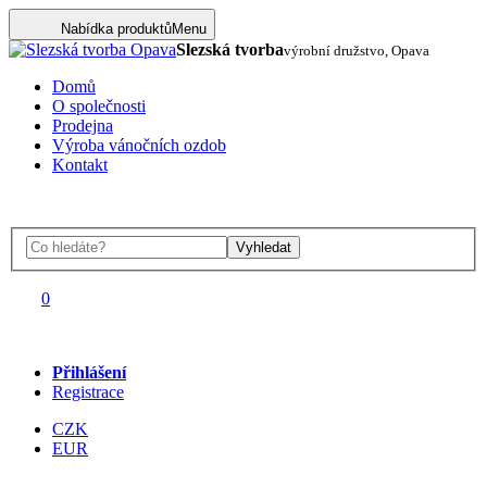
Nabídka produktů
Menu
Slezská tvorba
výrobní družstvo, Opava
Domů
O společnosti
Prodejna
Výroba vánočních ozdob
Kontakt
Vyhledat
0
Přihlášení
Registrace
CZK
EUR