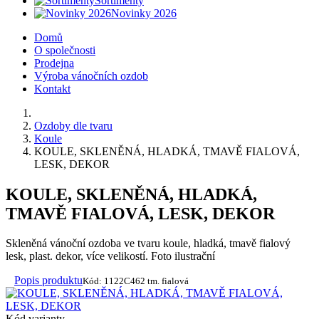
Sortimenty
Novinky 2026
Domů
O společnosti
Prodejna
Výroba vánočních ozdob
Kontakt
Ozdoby dle tvaru
Koule
KOULE, SKLENĚNÁ, HLADKÁ, TMAVĚ FIALOVÁ,
LESK, DEKOR
KOULE, SKLENĚNÁ, HLADKÁ,
TMAVĚ FIALOVÁ, LESK, DEKOR
Skleněná vánoční ozdoba ve tvaru koule, hladká, tmavě fialový
lesk, plast. dekor, více velikostí. Foto ilustrační
Popis produktu
Kód: 1122C462 tm. fialová
Kód varianty