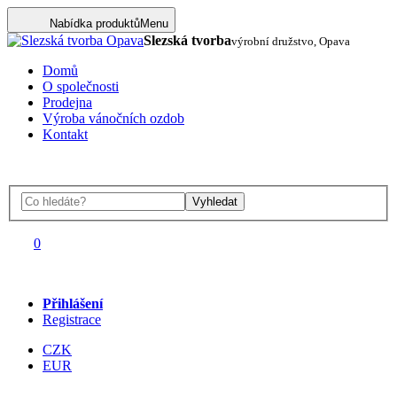
Nabídka produktů
Menu
Slezská tvorba
výrobní družstvo, Opava
Domů
O společnosti
Prodejna
Výroba vánočních ozdob
Kontakt
Vyhledat
0
Přihlášení
Registrace
CZK
EUR