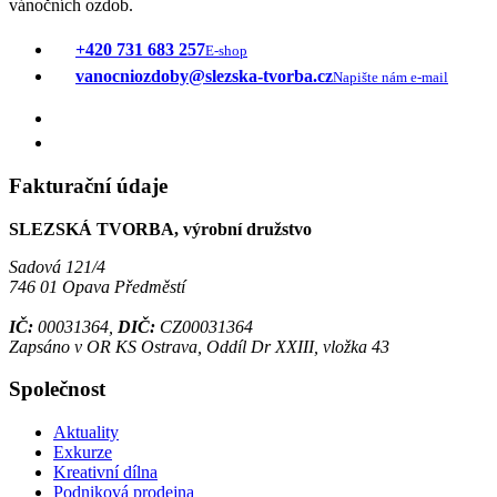
vánočních ozdob.
+420 731 683 257
E-shop
vanocniozdoby@slezska-tvorba.cz
Napište nám e-mail
Fakturační údaje
SLEZSKÁ TVORBA, výrobní družstvo
Sadová 121/4
746 01 Opava Předměstí
IČ:
00031364,
DIČ:
CZ00031364
Zapsáno v OR KS Ostrava, Oddíl Dr XXIII, vložka 43
Společnost
Aktuality
Exkurze
Kreativní dílna
Podniková prodejna