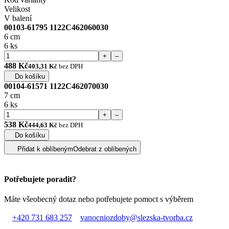
Velikost
V balení
00103-61795 1122C462060030
6 cm
6 ks
+
–
488 Kč
403,31 Kč
bez DPH
Do košíku
00104-61571 1122C462070030
7 cm
6 ks
+
–
538 Kč
444,63 Kč
bez DPH
Do košíku
Přidat k oblíbeným
Odebrat z oblíbených
Potřebujete poradit?
Máte všeobecný dotaz nebo potřebujete pomoct s výběrem
+420 731 683 257
vanocniozdoby@slezska-tvorba.cz