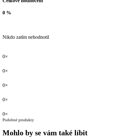
Celkové hodnocení
0 %
Nikdo zatím nehodnotil
0×
0×
0×
0×
0×
Podobné produkty
Mohlo by se vám také líbit