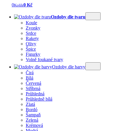
0
0 Kč
Košík
Ozdoby dle tvaru
Koule
Zvonky
Srdce
Rakety
Olivy
Špice
Figurky
Volně foukané tvary
Ozdoby dle barvy
Čirá
Bílá
Červená
Stříbrná
Průhledná
Průhledně bílá
Zlatá
Bordó
Šampaň
Zelená
Krémová
Modrá