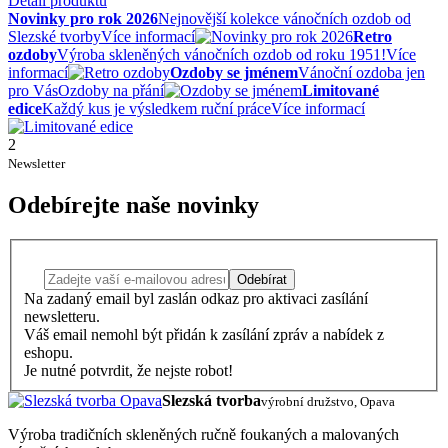
Detail produktu
Novinky pro rok 2026
Nejnovější kolekce vánočních ozdob od
Slezské tvorby
Více informací
Retro
ozdoby
Výroba skleněných vánočních ozdob od roku 1951!
Více
informací
Ozdoby se jménem
Vánoční ozdoba jen
pro Vás
Ozdoby na přání
Limitované
edice
Každý kus je výsledkem ruční práce
Více informací
2
Newsletter
Odebírejte naše novinky
Odebírat
Na zadaný email byl zaslán odkaz pro aktivaci zasílání
newsletteru.
Váš email nemohl být přidán k zasílání zpráv a nabídek z
eshopu.
Je nutné potvrdit, že nejste robot!
Slezská tvorba
výrobní družstvo, Opava
Výroba tradičních skleněných ručně foukaných a malovaných