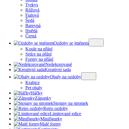
Tyrkys
Růžová
Fialová
Šedá
Barevná
Hnědá
Černá
Ozdoby se jménem
Koule na přání
Srdce na přání
Formy na přání
Nedekorované
Kreativní sada
Obaly na ozdoby
Krabice
Pet obaly
Háčky
Záponky
Stojany na stromek
Retro ozdoby
Limitované edice
Minifigurky
Malé formy