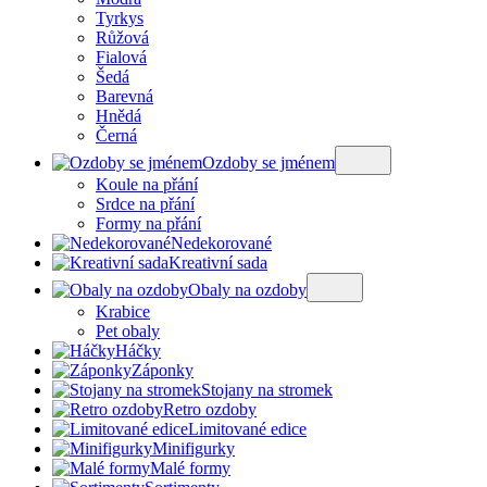
Tyrkys
Růžová
Fialová
Šedá
Barevná
Hnědá
Černá
Ozdoby se jménem
Koule na přání
Srdce na přání
Formy na přání
Nedekorované
Kreativní sada
Obaly na ozdoby
Krabice
Pet obaly
Háčky
Záponky
Stojany na stromek
Retro ozdoby
Limitované edice
Minifigurky
Malé formy