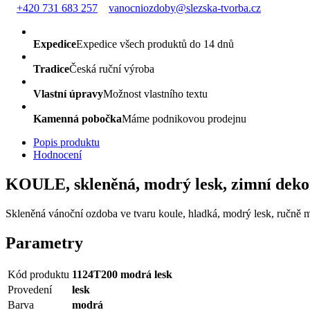
+420 731 683 257
vanocniozdoby@slezska-tvorba.cz
Expedice
Expedice všech produktů do 14 dnů
Tradice
Česká ruční výroba
Vlastní úpravy
Možnost vlastního textu
Kamenná pobočka
Máme podnikovou prodejnu
Popis produktu
Hodnocení
KOULE, skleněná, modrý lesk, zimní deko
Skleněná vánoční ozdoba ve tvaru koule, hladká, modrý lesk, ručně ma
Parametry
Kód produktu
1124T200 modrá lesk
Provedení
lesk
Barva
modrá