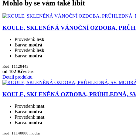
Mohlo by se vám také líbit
KOULE, SKLENĚNÁ VÁNOČNÍ OZDOBA, PRŮ
Provedení:
lesk
Barva:
modrá
Provedení:
lesk
Barva:
modrá
Kód: 11128443
od 102 Kč
za kus
Detail produktu
KOULE, SKLENĚNÁ OZDOBA, PRŮHLEDNÁ, S
Provedení:
mat
Barva:
modrá
Provedení:
mat
Barva:
modrá
Kód: 11140000 modrá