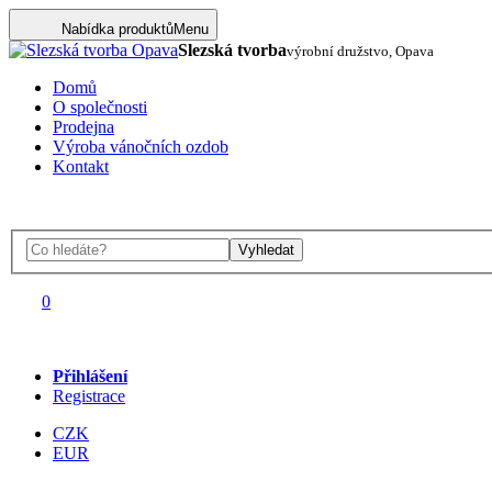
Nabídka produktů
Menu
Slezská tvorba
výrobní družstvo, Opava
Domů
O společnosti
Prodejna
Výroba vánočních ozdob
Kontakt
Vyhledat
0
Přihlášení
Registrace
CZK
EUR