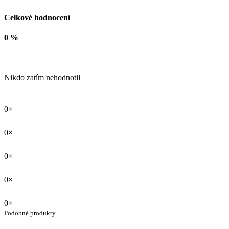
Celkové hodnocení
0 %
Nikdo zatím nehodnotil
0×
0×
0×
0×
0×
Podobné produkty