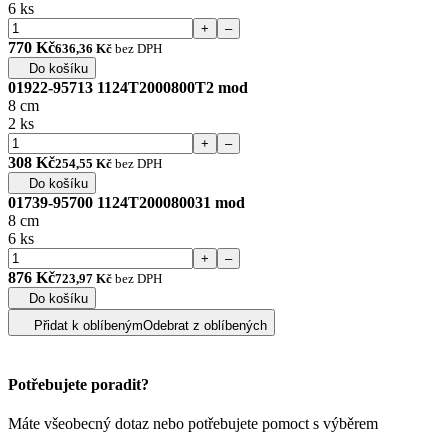
6 ks
+
–
770 Kč
636,36 Kč
bez DPH
Do košíku
01922-95713 1124T2000800T2 mod
8 cm
2 ks
+
–
308 Kč
254,55 Kč
bez DPH
Do košíku
01739-95700 1124T200080031 mod
8 cm
6 ks
+
–
876 Kč
723,97 Kč
bez DPH
Do košíku
Přidat k oblíbeným
Odebrat z oblíbených
Potřebujete poradit?
Máte všeobecný dotaz nebo potřebujete pomoct s výběrem