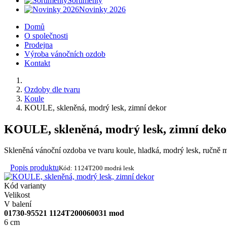
Sortimenty
Novinky 2026
Domů
O společnosti
Prodejna
Výroba vánočních ozdob
Kontakt
Ozdoby dle tvaru
Koule
KOULE, skleněná, modrý lesk, zimní dekor
KOULE, skleněná, modrý lesk, zimní deko
Skleněná vánoční ozdoba ve tvaru koule, hladká, modrý lesk, ručně ma
Popis produktu
Kód: 1124T200 modrá lesk
Kód varianty
Velikost
V balení
01730-95521 1124T200060031 mod
6 cm