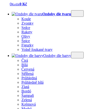
0
0 Kč
Košík
Ozdoby dle tvaru
Koule
Zvonky
Srdce
Rakety
Olivy
Špice
Figurky
Volně foukané tvary
Ozdoby dle barvy
Čirá
Bílá
Červená
Stříbrná
Průhledná
Průhledně bílá
Zlatá
Bordó
Šampaň
Zelená
Krémová
Modrá