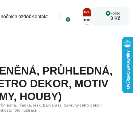
CZK
0
KOŠÍK
ánočních ozdob
Kontakt
0 Kč
0
EUR
LENĚNÁ, PRŮHLEDNÁ,
ETRO DEKOR, MOTIV
MY, HOUBY)
ůhledná, hladká, lesk, barva ass, barevný retro dekor,
kostí, foto ilustrační.