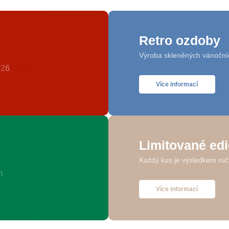
Retro ozdoby
Výroba skleněných vánoční
Více informací
Limitované ed
Každý kus je výsledkem ruč
Více informací