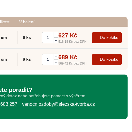
likost
V balení
627 Kč
+
 cm
6 ks
Do košíku
–
518,18 Kč
bez DPH
689 Kč
+
 cm
6 ks
Do košíku
–
569,42 Kč
bez DPH
ete poradit?
ný dotaz nebo potřebujete pomoct s výběrem
 683 257
vanocniozdoby@slezska-tvorba.cz