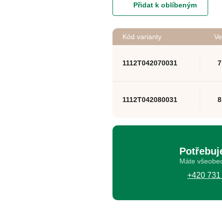
Přidat k oblíbeným
Kód varianty
Ve
1112T042070031
7
1112T042080031
8
Potřebuj
Máte všeobec
+420 731