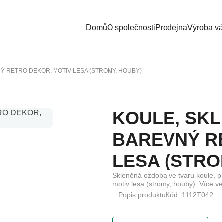
Domů
O společnosti
Prodejna
Výroba v
Ý RETRO DEKOR, MOTIV LESA (STROMY, HOUBY)
KOULE, SK
BAREVNÝ R
LESA (STRO
Skleněná ozdoba ve tvaru koule, pr
motiv lesa (stromy, houby). Více veli
Popis produktu
Kód: 1112T042