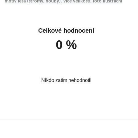
motiv lesa (stromy, houby). Více velikostí, foto ilustrační
Celkové hodnocení
0 %
Nikdo zatím nehodnotil