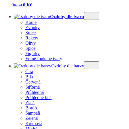
0
0 Kč
Košík
Ozdoby dle tvaru
Koule
Zvonky
Srdce
Rakety
Olivy
Špice
Figurky
Volně foukané tvary
Ozdoby dle barvy
Čirá
Bílá
Červená
Stříbrná
Průhledná
Průhledně bílá
Zlatá
Bordó
Šampaň
Zelená
Krémová
Modrá