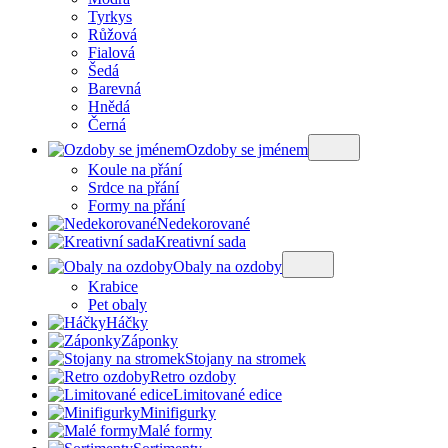
Tyrkys
Růžová
Fialová
Šedá
Barevná
Hnědá
Černá
Ozdoby se jménem
Koule na přání
Srdce na přání
Formy na přání
Nedekorované
Kreativní sada
Obaly na ozdoby
Krabice
Pet obaly
Háčky
Záponky
Stojany na stromek
Retro ozdoby
Limitované edice
Minifigurky
Malé formy