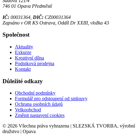
Sadová 121/4
746 01 Opava Předměstí
IČ:
00031364,
DIČ:
CZ00031364
Zapsáno v OR KS Ostrava, Oddíl Dr XXIII, vložka 43
Společnost
Aktuality
Exkurze
Kreativní dílna
Podniková prodejna
Kontakt
Důležité odkazy
Obchodní podmínky
Formulář pro odstoupení od smlouvy
Ochrana osobních údajů
Velkoobchod
Změnit nastavení cookies
© 2026 Všechna práva vyhrazena | SLEZSKÁ TVORBA, výrobní
družstvo | Opava