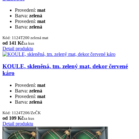
Provedení:
mat
Barva:
zelená
Provedení:
mat
Barva:
zelená
Kód: 1124T200 zelená mat
od 141 Kč
za kus
Detail produktu
KOULE, skleněná, tm. zelený mat, dekor červené
káro
Provedení:
mat
Barva:
zelená
Provedení:
mat
Barva:
zelená
Kód: 1124T206/ZeČK
od 109 Kč
za kus
Detail produktu