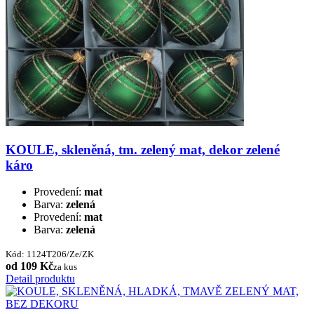
KOULE, skleněná, tm. zelený mat, dekor zelené
káro
Provedení:
mat
Barva:
zelená
Provedení:
mat
Barva:
zelená
Kód: 1124T206/Ze/ZK
od 109 Kč
za kus
Detail produktu