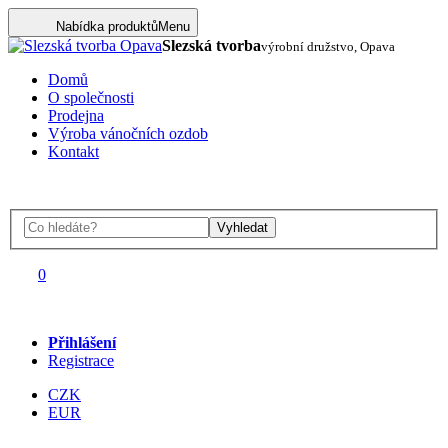
Nabídka produktů
Menu
Slezská tvorba
výrobní družstvo, Opava
Domů
O společnosti
Prodejna
Výroba vánočních ozdob
Kontakt
Vyhledat
0
Přihlášení
Registrace
CZK
EUR