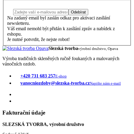
Odebírat
Na zadaný email byl zaslán odkaz pro aktivaci zasílání
newsletteru.
Váš email nemohl být přidán k zasílání zpráv a nabídek z
eshopu.
Je nutné potvrdit, že nejste robot!
Slezská tvorba
výrobní družstvo, Opava
Výroba tradičních skleněných ručně foukaných a malovaných
vánočních ozdob.
+420 731 683 257
E-shop
vanocniozdoby@slezska-tvorba.cz
Napište nám e-mail
Fakturační údaje
SLEZSKÁ TVORBA, výrobní družstvo