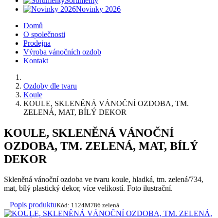
Sortimenty
Novinky 2026
Domů
O společnosti
Prodejna
Výroba vánočních ozdob
Kontakt
Ozdoby dle tvaru
Koule
KOULE, SKLENĚNÁ VÁNOČNÍ OZDOBA, TM.
ZELENÁ, MAT, BÍLÝ DEKOR
KOULE, SKLENĚNÁ VÁNOČNÍ
OZDOBA, TM. ZELENÁ, MAT, BÍLÝ
DEKOR
Skleněná vánoční ozdoba ve tvaru koule, hladká, tm. zelená/734,
mat, bílý plastický dekor, více velikostí. Foto ilustrační.
Popis produktu
Kód: 1124M786 zelená