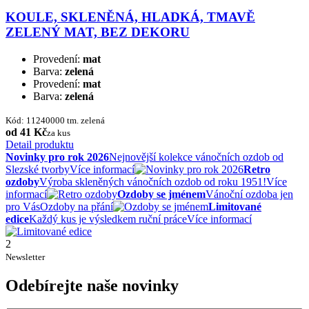
KOULE, SKLENĚNÁ, HLADKÁ, TMAVĚ
ZELENÝ MAT, BEZ DEKORU
Provedení:
mat
Barva:
zelená
Provedení:
mat
Barva:
zelená
Kód: 11240000 tm. zelená
od 41 Kč
za kus
Detail produktu
Novinky pro rok 2026
Nejnovější kolekce vánočních ozdob od
Slezské tvorby
Více informací
Retro
ozdoby
Výroba skleněných vánočních ozdob od roku 1951!
Více
informací
Ozdoby se jménem
Vánoční ozdoba jen
pro Vás
Ozdoby na přání
Limitované
edice
Každý kus je výsledkem ruční práce
Více informací
2
Newsletter
Odebírejte naše novinky