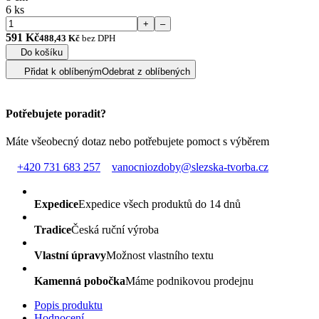
6 ks
+
–
591 Kč
488,43 Kč
bez DPH
Do košíku
Přidat k oblíbeným
Odebrat z oblíbených
Potřebujete poradit?
Máte všeobecný dotaz nebo potřebujete pomoct s výběrem
+420 731 683 257
vanocniozdoby@slezska-tvorba.cz
Expedice
Expedice všech produktů do 14 dnů
Tradice
Česká ruční výroba
Vlastní úpravy
Možnost vlastního textu
Kamenná pobočka
Máme podnikovou prodejnu
Popis produktu
Hodnocení