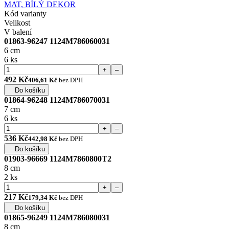
Kód varianty
Velikost
V balení
01863-96247 1124M786060031
6 cm
6 ks
+
–
492 Kč
406,61 Kč
bez DPH
Do košíku
01864-96248 1124M786070031
7 cm
6 ks
+
–
536 Kč
442,98 Kč
bez DPH
Do košíku
01903-96669 1124M7860800T2
8 cm
2 ks
+
–
217 Kč
179,34 Kč
bez DPH
Do košíku
01865-96249 1124M786080031
8 cm