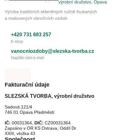
výrobní družstvo, Opava
Výroba tradičních skleněných ručně foukaných
a malovaných vánočních ozdob.
+420 731 683 257
E-shop
vanocniozdoby@slezska-tvorba.cz
Napište nám e-mail
Fakturační údaje
SLEZSKÁ TVORBA, výrobní družstvo
Sadová 121/4
746 01 Opava Předměstí
IČ:
00031364,
DIČ:
CZ00031364
Zapsáno v OR KS Ostrava, Oddíl Dr
XXIII, vložka 43
Společnost