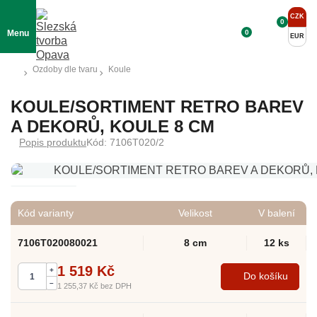
CZK
0
0
Menu
EUR
Ozdoby dle tvaru
Koule
KOULE/SORTIMENT RETRO BAREV
A DEKORŮ, KOULE 8 CM
Popis produktu
Kód: 7106T020/2
Kód varianty
Velikost
V balení
7106T020080021
8 cm
12 ks
1 519 Kč
+
Do košíku
–
1 255,37 Kč
bez DPH