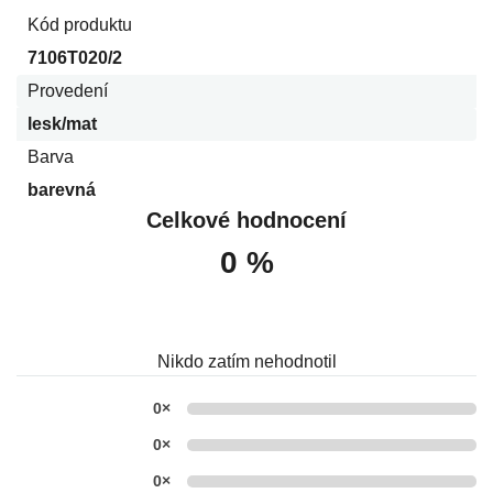
Kód produktu
7106T020/2
Provedení
lesk/mat
Barva
barevná
Celkové hodnocení
0 %
Nikdo zatím nehodnotil
0×
0×
0×