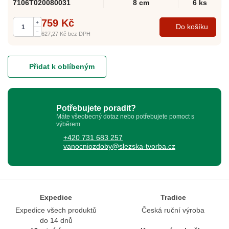
7106T020080031
8 cm
6 ks
759 Kč
+
Do košíku
–
627,27 Kč
bez DPH
Přidat k oblíbeným
Potřebujete poradit?
Máte všeobecný dotaz nebo potřebujete pomoct s
výběrem
+420 731 683 257
vanocniozdoby@slezska-tvorba.cz
Expedice
Tradice
Expedice všech produktů
Česká ruční výroba
do 14 dnů