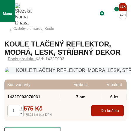
CZK
0
0
Menu
EUR
Ozdoby dle tvaru
Koule
KOULE TLAČENÝ REFLEKTOR,
MODRÁ, LESK, STŘÍBRNÝ DEKOR
Popis produktu
Kód: 1422T003
Kód varianty
Velikost
V balení
1422T003070031
7 cm
6 ks
575 Kč
+
Do košíku
–
475,21 Kč
bez DPH