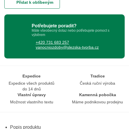
Přidat k oblíbeným
Potřebujete poradit?
Máte všeobecný dotaz nebo potřebujete pomoct s
výběrem
+420 731 683 257
vanocniozdoby@slezska-tvorba.cz
Expedice
Tradice
Expedice všech produktů
Česká ruční výroba
do 14 dnů
Vlastní úpravy
Kamenná pobočka
Možnost vlastního textu
Máme podnikovou prodejnu
Popis produktu