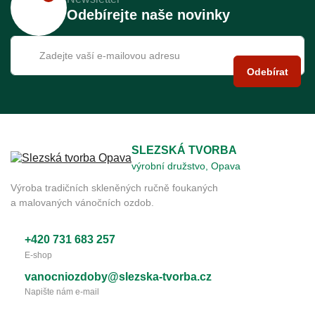
Odebírejte naše novinky
Odebírat
SLEZSKÁ TVORBA
výrobní družstvo, Opava
Výroba tradičních skleněných ručně foukaných
a malovaných vánočních ozdob.
+420 731 683 257
E-shop
vanocniozdoby@slezska-tvorba.cz
Napište nám e-mail