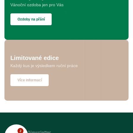
Vánoční ozdoba jen pro Vás
Ozdoby na přání
Limitované edice
Každý kus je výsledkem ruční práce
Více informací
2
Newsletter