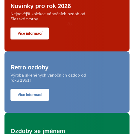
Novinky pro rok 2026
Nejnovější kolekce vánočních ozdob od
Slezské tvorby
Více informací
Retro ozdoby
Výroba skleněných vánočních ozdob od
roku 1951!
Více informací
Ozdoby se jménem