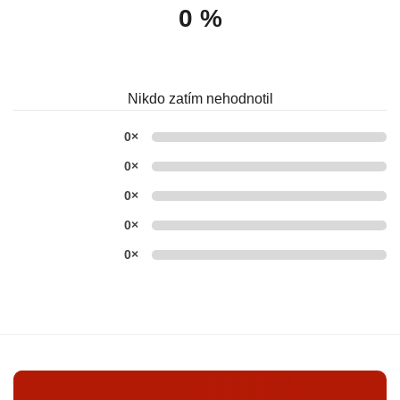
0 %
Nikdo zatím nehodnotil
0×
0×
0×
0×
0×