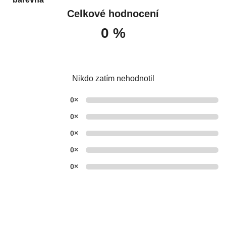
Celkové hodnocení
0 %
Nikdo zatím nehodnotil
0×
0×
0×
0×
0×