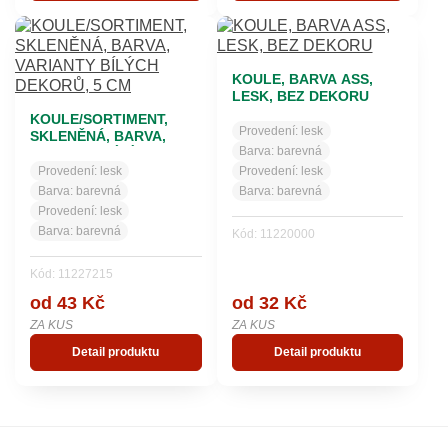
KOULE, BARVA ASS,
LESK, BEZ DEKORU
KOULE/SORTIMENT,
Provedení:
lesk
SKLENĚNÁ, BARVA,
Barva:
barevná
VARIANTY BÍLÝCH
DEKORŮ, 5 CM
Provedení:
lesk
Provedení:
lesk
Barva:
barevná
Barva:
barevná
Provedení:
lesk
Barva:
barevná
Kód: 11220000
Kód: 11227215
od 43 Kč
od 32 Kč
ZA KUS
ZA KUS
Detail produktu
Detail produktu