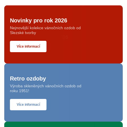
Novinky pro rok 2026
Nejnovější kolekce vánočních ozdob od
Slezské tvorby
Více informací
Retro ozdoby
Výroba skleněných vánočních ozdob od
roku 1951!
Více informací