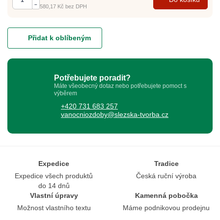
–
580,17 Kč
bez DPH
Přidat k oblíbeným
Potřebujete poradit?
Máte všeobecný dotaz nebo potřebujete pomoct s
výběrem
+420 731 683 257
vanocniozdoby@slezska-tvorba.cz
Expedice
Tradice
Expedice všech produktů
Česká ruční výroba
do 14 dnů
Vlastní úpravy
Kamenná pobočka
Možnost vlastního textu
Máme podnikovou prodejnu