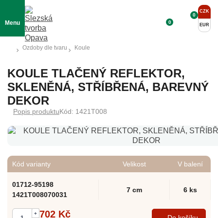
CZK
0
0
Menu
EUR
Ozdoby dle tvaru
Koule
KOULE TLAČENÝ REFLEKTOR,
SKLENĚNÁ, STŘÍBŘENÁ, BAREVNÝ
DEKOR
Popis produktu
Kód: 1421T008
Kód varianty
Velikost
V balení
01712-95198
7 cm
6 ks
1421T008070031
702 Kč
+
Do košíku