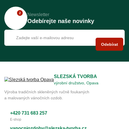
2
Newsletter
Odebírejte naše novinky
Odebírat
SLEZSKÁ TVORBA
výrobní družstvo, Opava
Výroba tradičních skleněných ručně foukaných
a malovaných vánočních ozdob.
+420 731 683 257
E-shop
vanocniozdoby@slezska-tvorba.cz