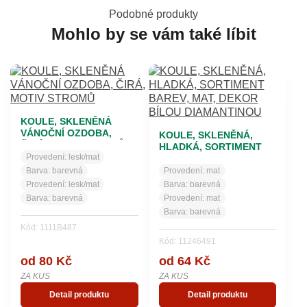
Podobné produkty
Mohlo by se vám také líbit
KOULE, SKLENĚNÁ
VÁNOČNÍ OZDOBA,
KOULE, SKLENĚNÁ,
ČIRÁ, MOTIV STROMŮ
HLADKÁ, SORTIMENT
Provedení:
lesk/mat
BAREV, MAT, DEKOR
BÍLOU DIAMANTINOU
Barva:
barevná
Provedení:
mat
Provedení:
lesk/mat
Barva:
barevná
Barva:
barevná
Provedení:
mat
Barva:
barevná
Kód: 1111B487
Kód: 11246491
od 80 Kč
od 64 Kč
ZA KUS
ZA KUS
Detail produktu
Detail produktu