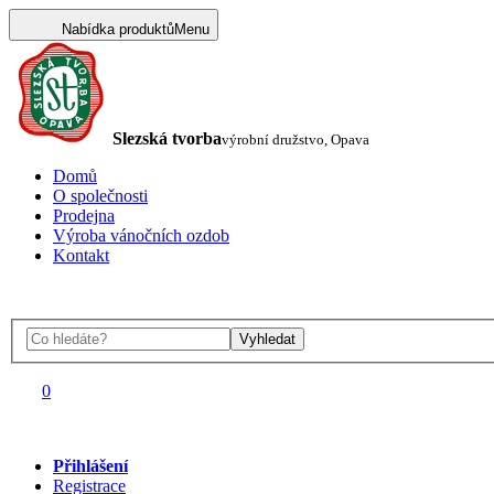
Nabídka produktů
Menu
Slezská tvorba
výrobní družstvo, Opava
Domů
O společnosti
Prodejna
Výroba vánočních ozdob
Kontakt
Vyhledat
0
Přihlášení
Registrace