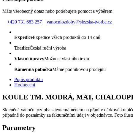
Máte všeobecný dotaz nebo potřebujete pomoct s výběrem
+420 731 683 257
vanocniozdoby@slezska-tvorba.cz
Expedice
Expedice všech produktů do 14 dnů
Tradice
Česká ruční výroba
Vlastní úpravy
Možnost vlastního textu
Kamenná pobočka
Máme podnikovou prodejnu
Popis produktu
Hodnocení
KOULE TM. MODRÁ, MAT, CHALOUPK
Skleněná vánoční ozdoba s textem/jménem na přání v dárkové krabičce
případně do poznámky za fakturačními údaji v objednávce. Foto ilustr
Parametry