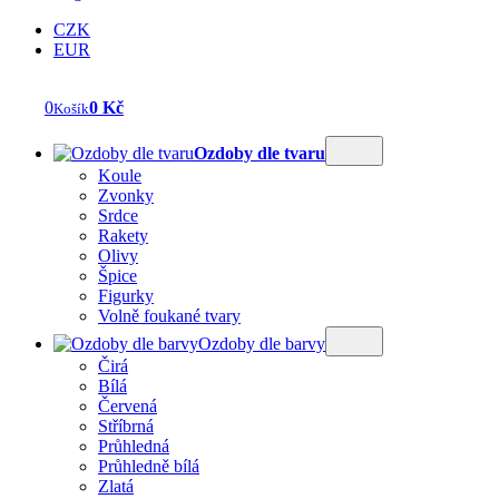
CZK
EUR
0
0 Kč
Košík
Ozdoby dle tvaru
Koule
Zvonky
Srdce
Rakety
Olivy
Špice
Figurky
Volně foukané tvary
Ozdoby dle barvy
Čirá
Bílá
Červená
Stříbrná
Průhledná
Průhledně bílá
Zlatá