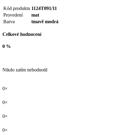
Kód produktu
1124T091/11
Provedení
mat
Barva
tmavě modrá
Celkové hodnocení
0 %
Nikdo zatím nehodnotil
0×
0×
0×
0×