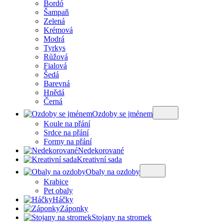
Bordó
Šampaň
Zelená
Krémová
Modrá
Tyrkys
Růžová
Fialová
Šedá
Barevná
Hnědá
Černá
Ozdoby se jménem
Koule na přání
Srdce na přání
Formy na přání
Nedekorované
Kreativní sada
Obaly na ozdoby
Krabice
Pet obaly
Háčky
Záponky
Stojany na stromek