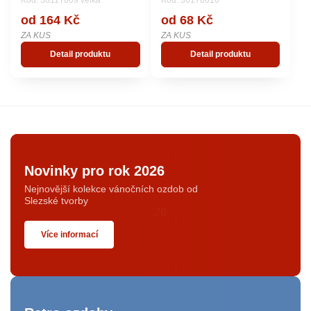
Kód: 3811T009 velká
Kód: 36178010
od 164 Kč
od 68 Kč
ZA KUS
ZA KUS
Detail produktu
Detail produktu
Novinky pro rok 2026
Nejnovější kolekce vánočních ozdob od
Slezské tvorby
Více informací