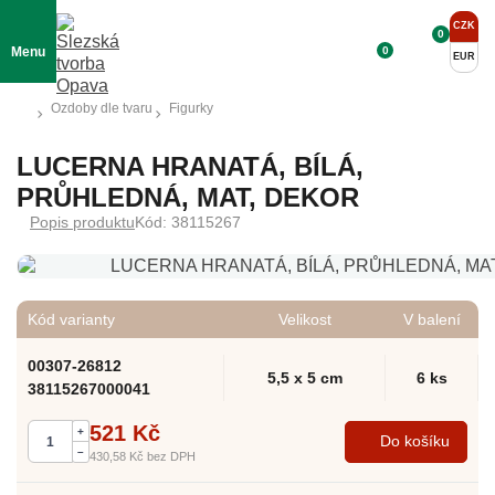
CZK
0
0
Menu
EUR
Ozdoby dle tvaru
Figurky
LUCERNA HRANATÁ, BÍLÁ,
PRŮHLEDNÁ, MAT, DEKOR
Popis produktu
Kód: 38115267
Kód varianty
Velikost
V balení
00307-26812
5,5 x 5 cm
6 ks
38115267000041
521 Kč
+
Do košíku
–
430,58 Kč
bez DPH