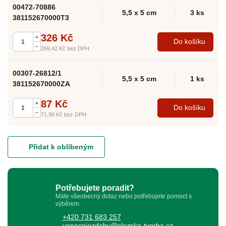
00472-70886
5,5 x 5 cm
3 ks
381152670000T3
326 Kč
+
Do košíku
–
269,42 Kč
bez DPH
00307-26812/1
5,5 x 5 cm
1 ks
381152670000ZA
87 Kč
+
Do košíku
–
71,90 Kč
bez DPH
Přidat k oblíbeným
Potřebujete poradit?
Máte všeobecný dotaz nebo potřebujete pomoct s
výběrem
+420 731 683 257
vanocniozdoby@slezska-tvorba.cz