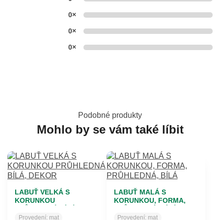
0×
0×
0×
Podobné produkty
Mohlo by se vám také líbit
LABUŤ VELKÁ S
LABUŤ MALÁ S
KORUNKOU
KORUNKOU, FORMA,
PRŮHLEDNÁ BÍLÁ,
PRŮHLEDNÁ, BÍLÁ
DEKOR
Provedení:
mat
Provedení:
mat