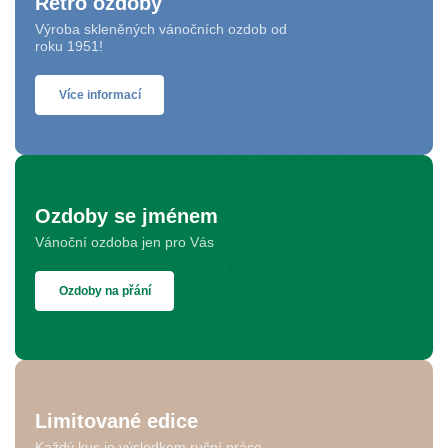
Retro ozdoby
Výroba skleněných vánočních ozdob od
roku 1951!
Více informací
Ozdoby se jménem
Vánoční ozdoba jen pro Vás
Ozdoby na přání
Limitované edice
Každý kus je výsledkem ruční práce