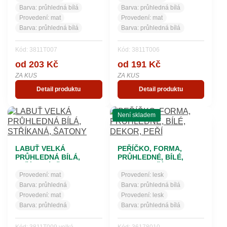
Barva:
průhledná bílá
Barva:
průhledná bílá
Provedení:
mat
Provedení:
mat
Barva:
průhledná bílá
Barva:
průhledná bílá
Kód: 3811T007
Kód: 3811T006
od 203 Kč
od 191 Kč
ZA KUS
ZA KUS
Detail produktu
Detail produktu
Není skladem
LABUŤ VELKÁ
PEŘÍČKO, FORMA,
PRŮHLEDNÁ BÍLÁ,
PRŮHLEDNÉ, BÍLÉ,
STŘÍKANÁ, ŠATONY
DEKOR, PEŘÍ
Provedení:
mat
Provedení:
lesk
Barva:
průhledná
Barva:
průhledná bílá
Provedení:
mat
Provedení:
lesk
Barva:
průhledná
Barva:
průhledná bílá