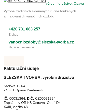
výrobní družstvo, Opava
Výroba tradičních skleněných ručně foukaných
a malovaných vánočních ozdob.
+420 731 683 257
E-shop
vanocniozdoby@slezska-tvorba.cz
Napište nám e-mail
Fakturační údaje
SLEZSKÁ TVORBA, výrobní družstvo
Sadová 121/4
746 01 Opava Předměstí
IČ:
00031364,
DIČ:
CZ00031364
Zapsáno v OR KS Ostrava, Oddíl Dr
XXIII, vložka 43