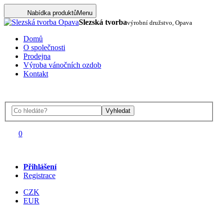
Nabídka produktů
Menu
Slezská tvorba
výrobní družstvo, Opava
Domů
O společnosti
Prodejna
Výroba vánočních ozdob
Kontakt
Vyhledat
0
Přihlášení
Registrace
CZK
EUR