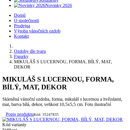
Sortimenty
Novinky 2026
Domů
O společnosti
Prodejna
Výroba vánočních ozdob
Kontakt
Ozdoby dle tvaru
Figurky
MIKULÁŠ S LUCERNOU, FORMA, BÍLÝ, MAT,
DEKOR
MIKULÁŠ S LUCERNOU, FORMA,
BÍLÝ, MAT, DEKOR
Skleněná vánoční ozdoba, forma, mikuláš s lucernou a hvězdami,
mat, barva bílá, dekor, velikost 10,5x5,5 cm. Foto ilustrační
Popis produktu
Kód: 35247835
Kód varianty
Velikost