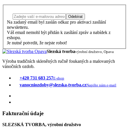
Odebírat
Na zadaný email byl zaslán odkaz pro aktivaci zasílání
newsletteru.
Váš email nemohl být přidán k zasílání zpráv a nabídek z
eshopu.
Je nutné potvrdit, že nejste robot!
Slezská tvorba
výrobní družstvo, Opava
Výroba tradičních skleněných ručně foukaných a malovaných
vánočních ozdob.
+420 731 683 257
E-shop
vanocniozdoby@slezska-tvorba.cz
Napište nám e-mail
Fakturační údaje
SLEZSKÁ TVORBA, výrobní družstvo