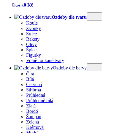
0
0 Kč
Košík
Ozdoby dle tvaru
Koule
Zvonky
Srdce
Rakety
Olivy
Špice
Figurky
Volně foukané tvary
Ozdoby dle barvy
Čirá
Bílá
Červená
Stříbrná
Průhledná
Průhledně bílá
Zlatá
Bordó
Šampaň
Zelená
Krémová
Modrá