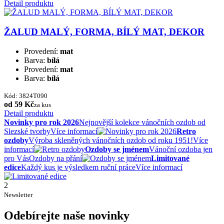
Detail produktu
ŽALUD MALÝ, FORMA, BÍLÝ MAT, DEKOR
Provedení:
mat
Barva:
bílá
Provedení:
mat
Barva:
bílá
Kód: 3824T090
od 59 Kč
za kus
Detail produktu
Novinky pro rok 2026
Nejnovější kolekce vánočních ozdob od
Slezské tvorby
Více informací
Retro
ozdoby
Výroba skleněných vánočních ozdob od roku 1951!
Více
informací
Ozdoby se jménem
Vánoční ozdoba jen
pro Vás
Ozdoby na přání
Limitované
edice
Každý kus je výsledkem ruční práce
Více informací
2
Newsletter
Odebírejte naše novinky