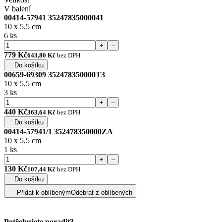
V balení
00414-57941 35247835000041
10 x 5,5 cm
6 ks
+
–
779 Kč
643,80 Kč
bez DPH
Do košíku
00659-69309 352478350000T3
10 x 5,5 cm
3 ks
+
–
440 Kč
363,64 Kč
bez DPH
Do košíku
00414-57941/1 352478350000ZA
10 x 5,5 cm
1 ks
+
–
130 Kč
107,44 Kč
bez DPH
Do košíku
Přidat k oblíbeným
Odebrat z oblíbených
Potřebujete poradit?