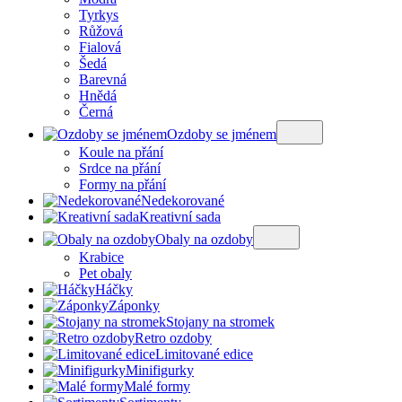
Tyrkys
Růžová
Fialová
Šedá
Barevná
Hnědá
Černá
Ozdoby se jménem
Koule na přání
Srdce na přání
Formy na přání
Nedekorované
Kreativní sada
Obaly na ozdoby
Krabice
Pet obaly
Háčky
Záponky
Stojany na stromek
Retro ozdoby
Limitované edice
Minifigurky
Malé formy