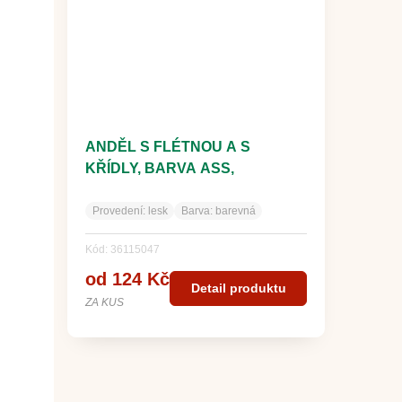
ANDĚL S FLÉTNOU A S
KŘÍDLY, BARVA ASS,
PRŮHLEDNÝ, DEKOR
Provedení:
lesk
Barva:
barevná
Kód: 36115047
od 124 Kč
Detail produktu
ZA KUS