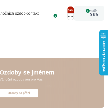
CZK
0
KOŠÍK
ánočních ozdob
Kontakt
0 Kč
0
EUR
Ozdoby se jménem
Vánoční ozdoba jen pro Vás
Ozdoby na přání