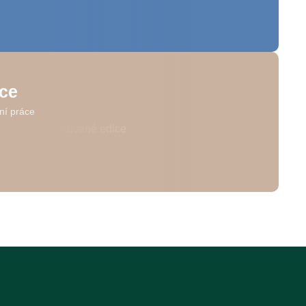
ice
ní práce