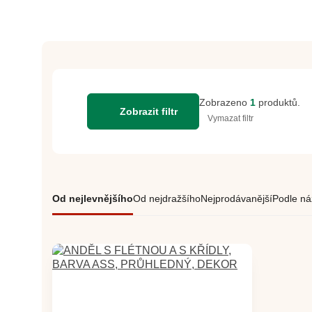
Zobrazeno
1
produktů.
Zobrazit filtr
Vymazat filtr
Od nejlevnějšího
Od nejdražšího
Nejprodávanější
Podle ná