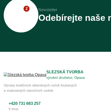
2
Newsletter
Odebírejte naše 
SLEZSKÁ TVORBA
výrobní družstvo, Opava
Výroba tradičních skleněných ručně foukaných
a malovaných vánočních ozdob.
+420 731 683 257
E-shop