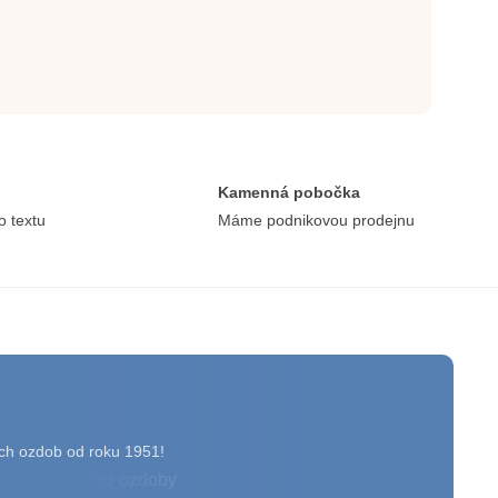
Kamenná pobočka
o textu
Máme podnikovou prodejnu
ch ozdob od roku 1951!