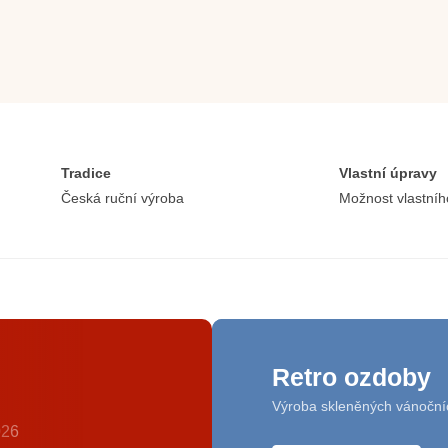
Tradice
Vlastní úpravy
Česká ruční výroba
Možnost vlastníh
Retro ozdoby
Výroba skleněných vánoční