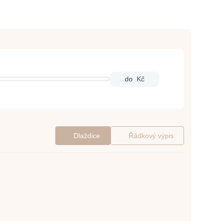
do
Kč
Dlaždice
Řádkový výpis