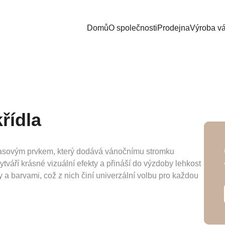
Domů
O společnosti
Prodejna
Výroba v
řídla
asovým prvkem, který dodává vánočnímu stromku
ytváří krásné vizuální efekty a přináší do výzdoby lehkost
 a barvami, což z nich činí univerzální volbu pro každou