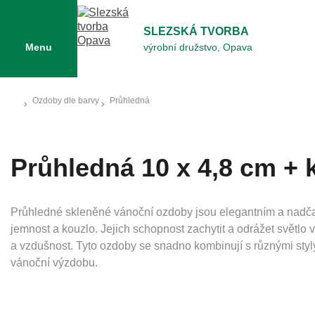
SLEZSKÁ TVORBA
Menu
výrobní družstvo, Opava
Ozdoby dle barvy
Průhledná
Průhledná 10 x 4,8 cm + k
Průhledné skleněné vánoční ozdoby jsou elegantním a nadč
jemnost a kouzlo. Jejich schopnost zachytit a odrážet světlo v
a vzdušnost. Tyto ozdoby se snadno kombinují s různými styly
vánoční výzdobu.