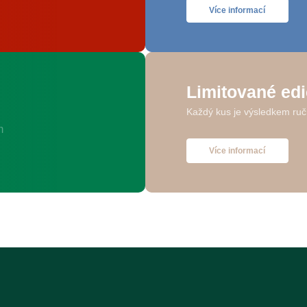
Více informací
Limitované ed
Každý kus je výsledkem ruč
Více informací