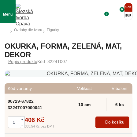
CZK
0
0
Menu
EUR
Ozdoby dle tvaru
Figurky
OKURKA, FORMA, ZELENÁ, MAT,
DEKOR
Popis produktu
Kód: 3224T007
Kód varianty
Velikost
V balení
00729-67822
10 cm
6 ks
3224T007000041
406 Kč
+
Do košíku
–
335,54 Kč
bez DPH