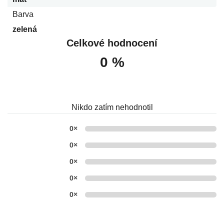
Barva
zelená
Celkové hodnocení
0 %
Nikdo zatím nehodnotil
0×
0×
0×
0×
0×