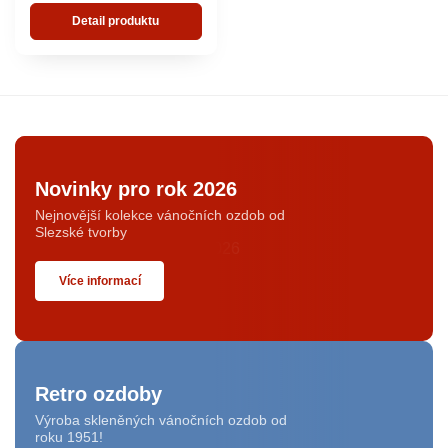
Detail produktu
Novinky pro rok 2026
Nejnovější kolekce vánočních ozdob od
Slezské tvorby
Více informací
Retro ozdoby
Výroba skleněných vánočních ozdob od
roku 1951!