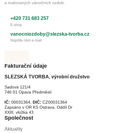
a malovaných vánočních ozdob.
+420 731 683 257
E-shop
vanocniozdoby@slezska-tvorba.cz
Napište nám e-mail
Fakturační údaje
SLEZSKÁ TVORBA, výrobní družstvo
Sadová 121/4
746 01 Opava Předměstí
IČ:
00031364,
DIČ:
CZ00031364
Zapsáno v OR KS Ostrava, Oddíl Dr
XXIII, vložka 43
Společnost
Aktuality