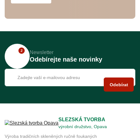
2
Newsletter
Odebírejte naše novinky
Odebírat
SLEZSKÁ TVORBA
výrobní družstvo, Opava
Výroba tradičních skleněných ručně foukaných