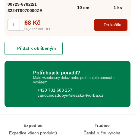
00729-67822/1
10 cm
1 ks
3224T0070000ZA
68 Kč
+
Do košíku
–
56,20 Kč
bez DPH
Přidat k oblíbeným
Potřebujete poradit?
Máte všeobecný dotaz nebo potřebujete pomoct s
výběrem
+420 731 683 257
vanocniozdoby@slezska-tvorba.cz
Expedice
Tradice
Expedice všech produktů
Česká ruční výroba