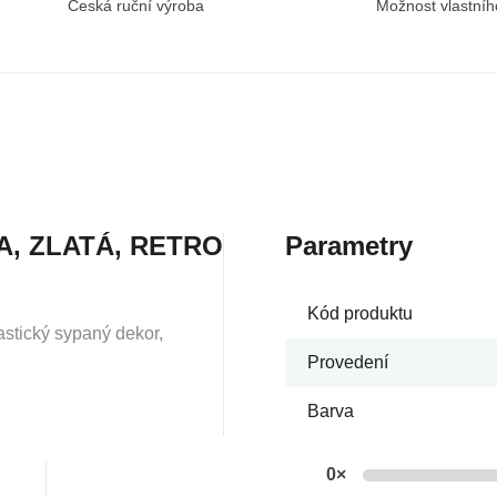
Česká ruční výroba
Možnost vlastníh
, ZLATÁ, RETRO
Parametry
Kód produktu
astický sypaný dekor,
Provedení
Barva
0×