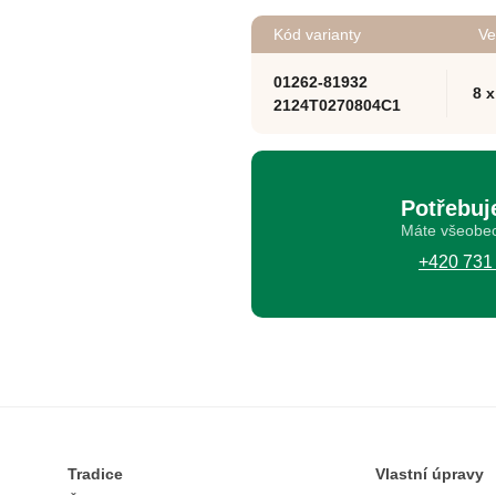
Kód varianty
Ve
01262-81932
8 
2124T0270804C1
Potřebuj
Máte všeobec
+420 731
Tradice
Vlastní úpravy