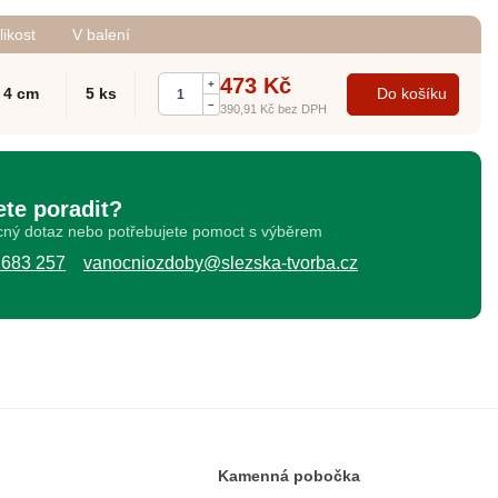
likost
V balení
473 Kč
+
x 4 cm
5 ks
Do košíku
–
390,91 Kč
bez DPH
ete poradit?
ný dotaz nebo potřebujete pomoct s výběrem
 683 257
vanocniozdoby@slezska-tvorba.cz
Kamenná pobočka