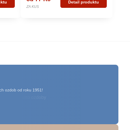
uktu
Detail produktu
ZA KUS
ch ozdob od roku 1951!