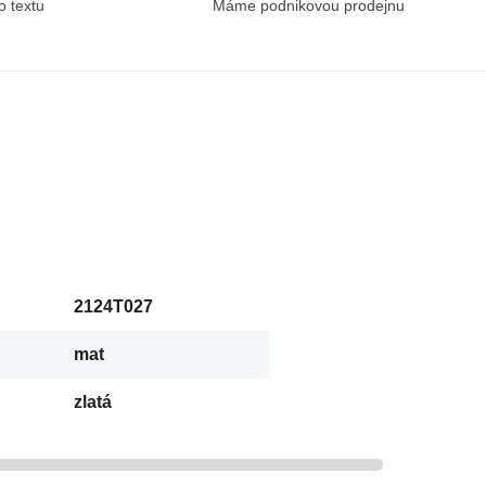
o textu
Máme podnikovou prodejnu
2124T027
mat
zlatá