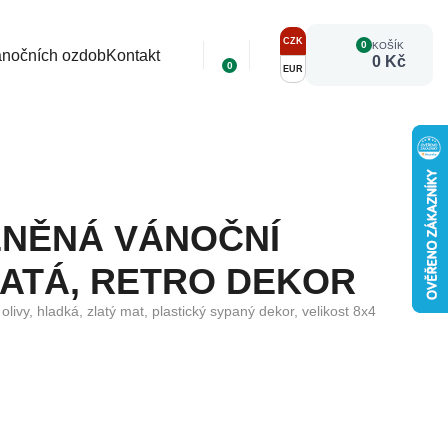
CZK
0
KOŠÍK
ánočních ozdob
Kontakt
0 Kč
0
EUR
ENĚNÁ VÁNOČNÍ
LATÁ, RETRO DEKOR
ivy, hladká, zlatý mat, plastický sypaný dekor, velikost 8x4