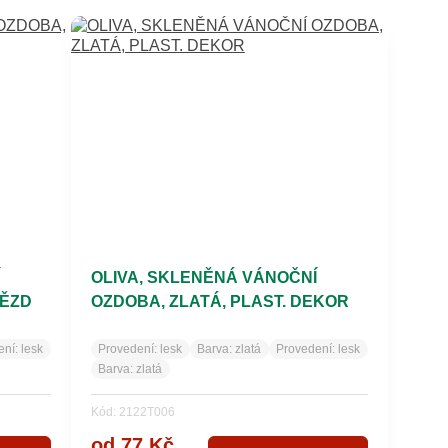
OLIVA, SKLENĚNÁ VÁNOČNÍ
VĚZD
OZDOBA, ZLATÁ, PLAST. DEKOR
ení:
lesk
Provedení:
lesk
Barva:
zlatá
Provedení:
lesk
Barva:
zlatá
Kód: 2122T006
od 77 Kč