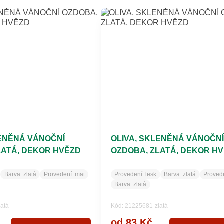
LENĚNÁ VÁNOČNÍ
OLIVA, SKLENĚNÁ VÁNOČNÍ
LATÁ, DEKOR HVĚZD
OZDOBA, ZLATÁ, DEKOR H
Barva:
zlatá
Provedení:
mat
Provedení:
lesk
Barva:
zlatá
Proved
Barva:
zlatá
latá
Kód: 21225681-zlatá
od 83 Kč