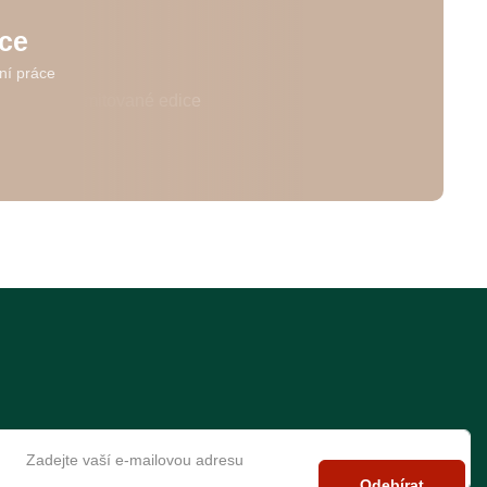
ice
ní práce
Odebírat