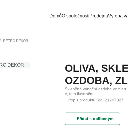
Domů
O společnosti
Prodejna
Výroba v
TÁ, RETRO DEKOR
OLIVA, SKL
OZDOBA, Z
Skleněná vánoční ozdoba ve tvaru ol
c, foto ilustrační
Popis produktu
Kód: 2124T027
Přidat k oblíbeným