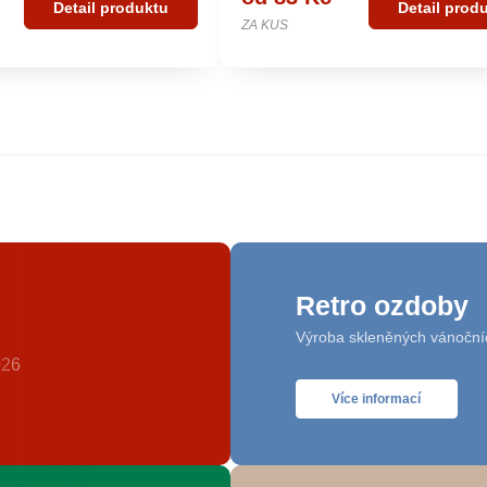
Detail produktu
Detail prod
ZA KUS
Retro ozdoby
Výroba skleněných vánoční
Více informací