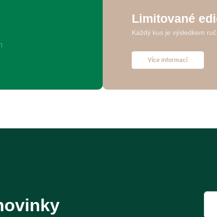
Limitované ed
Každý kus je výsledkem ruč
Více informací
novinky