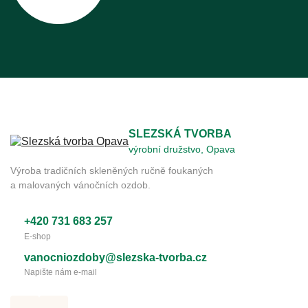
SLEZSKÁ TVORBA
výrobní družstvo, Opava
Výroba tradičních skleněných ručně foukaných
a malovaných vánočních ozdob.
+420 731 683 257
E-shop
vanocniozdoby@slezska-tvorba.cz
Napište nám e-mail