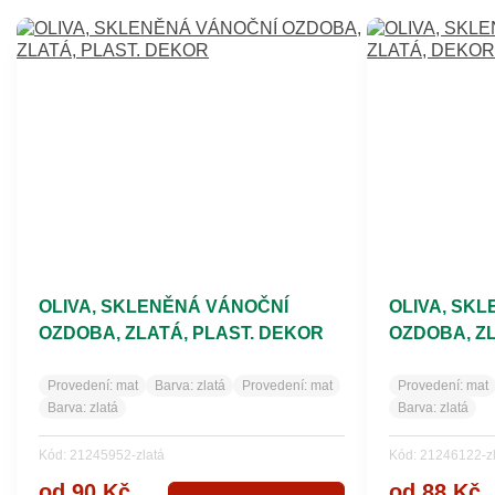
OLIVA, SKLENĚNÁ VÁNOČNÍ
OLIVA, SK
OZDOBA, ZLATÁ, PLAST. DEKOR
OZDOBA, Z
Provedení:
mat
Barva:
zlatá
Provedení:
mat
Provedení:
mat
Barva:
zlatá
Barva:
zlatá
Kód: 21245952-zlatá
Kód: 21246122-z
od 90 Kč
od 88 Kč