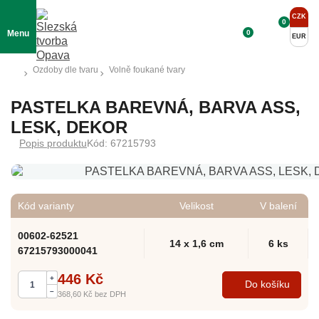
CZK
0
0
Menu
EUR
Ozdoby dle tvaru
Volně foukané tvary
PASTELKA BAREVNÁ, BARVA ASS,
LESK, DEKOR
Popis produktu
Kód: 67215793
Kód varianty
Velikost
V balení
00602-62521
14 x 1,6 cm
6 ks
67215793000041
446 Kč
+
Do košíku
–
368,60 Kč
bez DPH