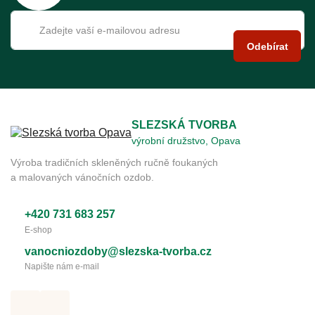
Odebírat
SLEZSKÁ TVORBA
výrobní družstvo, Opava
Výroba tradičních skleněných ručně foukaných
a malovaných vánočních ozdob.
+420 731 683 257
E-shop
vanocniozdoby@slezska-tvorba.cz
Napište nám e-mail