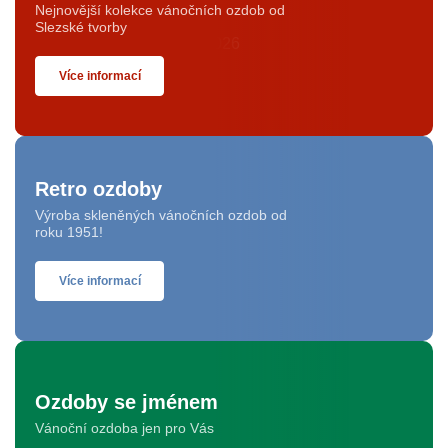
Nejnovější kolekce vánočních ozdob od
Slezské tvorby
Více informací
Retro ozdoby
Výroba skleněných vánočních ozdob od
roku 1951!
Více informací
Ozdoby se jménem
Vánoční ozdoba jen pro Vás