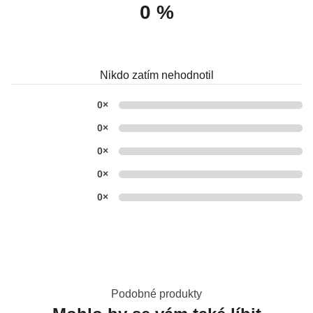
0 %
Nikdo zatím nehodnotil
0×
0×
0×
0×
0×
Podobné produkty