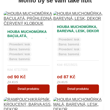
Mohlo by se vám také líbit
HOUBA MUCHOMŮRKA,
BAREVNÁ, LESK, DEKOR
HOUBA MUCHOMŮRKA
BACULATÁ,
Provedení:
lesk
PRŮHLEDNÁ, ČERVENÝ
KLOBOUK
Provedení:
lesk
Barva:
barevná
Barva:
barevná
Provedení:
lesk
Provedení:
lesk
Barva:
barevná
Barva:
barevná
Kód: 65215021
Kód: 6711T006
od 90 Kč
od 87 Kč
ZA KUS
ZA KUS
Detail produktu
Detail produktu