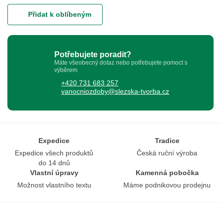
Přidat k oblíbeným
Potřebujete poradit?
Máte všeobecný dotaz nebo potřebujete pomoct s
výběrem
+420 731 683 257
vanocniozdoby@slezska-tvorba.cz
Expedice
Tradice
Expedice všech produktů
Česká ruční výroba
do 14 dnů
Vlastní úpravy
Kamenná pobočka
Možnost vlastního textu
Máme podnikovou prodejnu