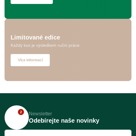
Limitované edice
Každý kus je výsledkem ruční práce
Více informací
2
Newsletter
Odebírejte naše novinky