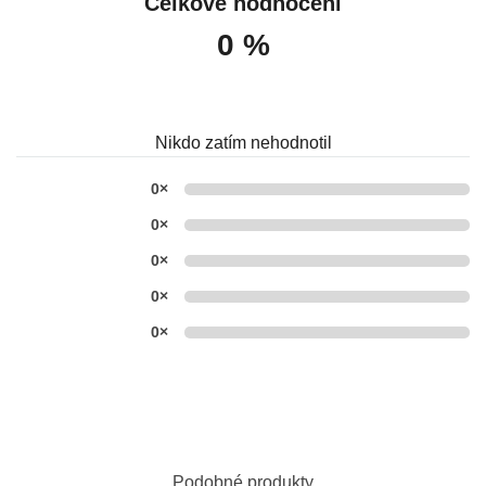
Celkové hodnocení
0 %
Nikdo zatím nehodnotil
0×
0×
0×
0×
0×
Podobné produkty