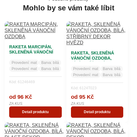
Mohlo by se vám také líbit
RAKETA MARCIPÁN,
SKLENĚNÁ VÁNOČNÍ
RAKETA, SKLENĚNÁ
OZDOBA
VÁNOČNÍ OZDOBA,
Provedení:
mat
Barva:
bílá
BÍLÁ, STŘÍBRNÝ DEKOR
HVĚZD
Provedení:
mat
Barva:
bílá
Provedení:
mat
Barva:
bílá
Provedení:
mat
Barva:
bílá
Kód: 61246469
Kód: 6124T023
od 96 Kč
od 95 Kč
ZA KUS
ZA KUS
Detail produktu
Detail produktu