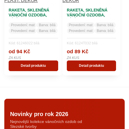
RAKETA, SKLENĚNÁ
RAKETA, SKLENĚNÁ
VÁNOČNÍ OZDOBA,
VÁNOČNÍ OZDOBA,
BÍLÁ, PLAST. DEKOR
BÍLÁ, DEKOR
Provedení:
mat
Barva:
bílá
Provedení:
mat
Barva:
bílá
Provedení:
mat
Barva:
bílá
Provedení:
mat
Barva:
bílá
Kód: 61246022 bílá
Kód: 6124T032 bílá
od 94 Kč
od 89 Kč
ZA KUS
ZA KUS
Detail produktu
Detail produktu
Novinky pro rok 2026
Nejnovější kolekce vánočních ozdob od
Slezské tvorby