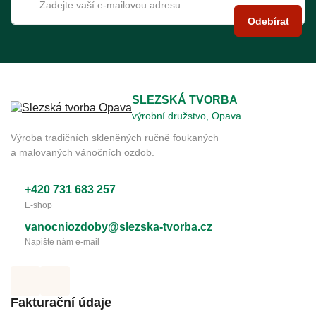
Odebírat
SLEZSKÁ TVORBA
výrobní družstvo, Opava
Výroba tradičních skleněných ručně foukaných
a malovaných vánočních ozdob.
+420 731 683 257
E-shop
vanocniozdoby@slezska-tvorba.cz
Napište nám e-mail
Fakturační údaje