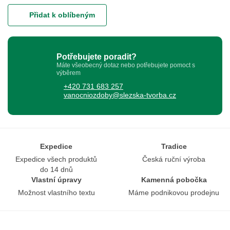
Přidat k oblíbeným
Potřebujete poradit?
Máte všeobecný dotaz nebo potřebujete pomoct s
výběrem
+420 731 683 257
vanocniozdoby@slezska-tvorba.cz
Expedice
Tradice
Expedice všech produktů
Česká ruční výroba
do 14 dnů
Vlastní úpravy
Kamenná pobočka
Možnost vlastního textu
Máme podnikovou prodejnu