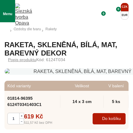
CZK
0
0
Menu
EUR
Ozdoby dle tvaru
Rakety
RAKETA, SKLENĚNÁ, BÍLÁ, MAT,
BAREVNÝ DEKOR
Popis produktu
Kód: 6124T034
Kód varianty
Velikost
V balení
01814-96395
14 x 3 cm
5 ks
6124T0341403C1
619 Kč
+
Do košíku
–
511,57 Kč
bez DPH