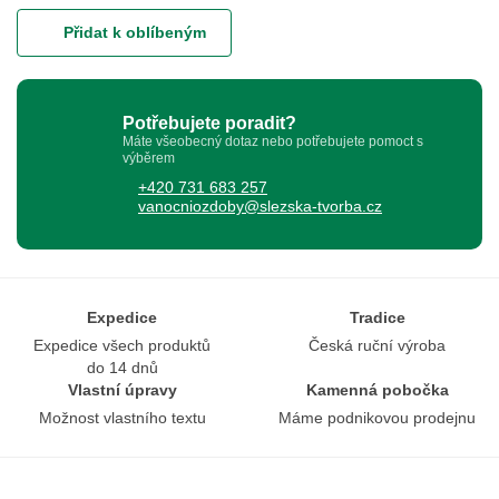
Přidat k oblíbeným
Potřebujete poradit?
Máte všeobecný dotaz nebo potřebujete pomoct s
výběrem
+420 731 683 257
vanocniozdoby@slezska-tvorba.cz
Expedice
Tradice
Expedice všech produktů
Česká ruční výroba
do 14 dnů
Vlastní úpravy
Kamenná pobočka
Možnost vlastního textu
Máme podnikovou prodejnu