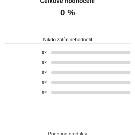
Celkové hodnocení
0 %
Nikdo zatím nehodnotil
0×
0×
0×
0×
0×
Podobné produkty