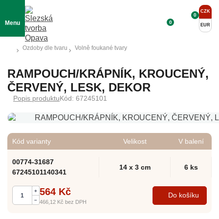
CZK
0
0
Menu
EUR
Ozdoby dle tvaru
Volně foukané tvary
RAMPOUCH/KRÁPNÍK, KROUCENÝ,
ČERVENÝ, LESK, DEKOR
Popis produktu
Kód: 67245101
Kód varianty
Velikost
V balení
00774-31687
14 x 3 cm
6 ks
67245101140341
564 Kč
+
Do košíku
–
466,12 Kč
bez DPH