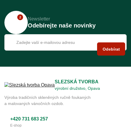
2
Newsletter
Odebírejte naše novinky
Odebírat
SLEZSKÁ TVORBA
výrobní družstvo, Opava
Výroba tradičních skleněných ručně foukaných
a malovaných vánočních ozdob.
+420 731 683 257
E-shop