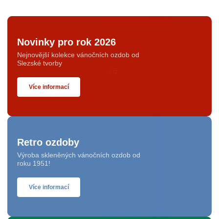
Novinky pro rok 2026
Nejnovější kolekce vánočních ozdob od
Slezské tvorby
Více informací
Retro ozdoby
Výroba skleněných vánočních ozdob od
roku 1951!
Více informací