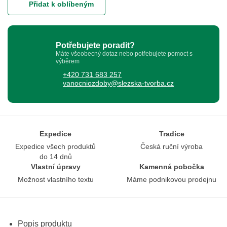
Přidat k oblíbeným
Potřebujete poradit?
Máte všeobecný dotaz nebo potřebujete pomoct s
výběrem
+420 731 683 257
vanocniozdoby@slezska-tvorba.cz
Expedice
Tradice
Expedice všech produktů
Česká ruční výroba
do 14 dnů
Vlastní úpravy
Kamenná pobočka
Možnost vlastního textu
Máme podnikovou prodejnu
Popis produktu