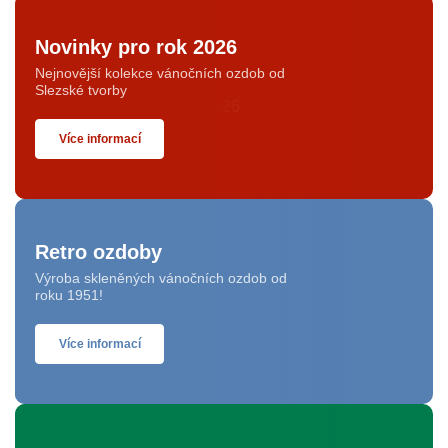
Novinky pro rok 2026
Nejnovější kolekce vánočních ozdob od
Slezské tvorby
Více informací
Retro ozdoby
Výroba skleněných vánočních ozdob od
roku 1951!
Více informací