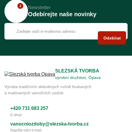
2
Newsletter
Odebírejte naše novinky
Odebírat
SLEZSKÁ TVORBA
výrobní družstvo, Opava
Výroba tradičních skleněných ručně foukaných
a malovaných vánočních ozdob.
+420 731 683 257
E-shop
vanocniozdoby@slezska-tvorba.cz
Napište nám e-mail