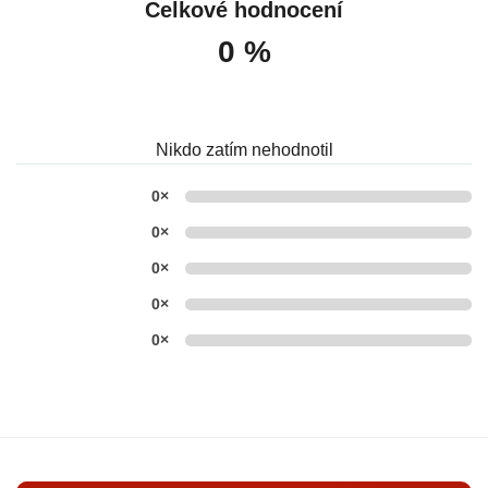
Celkové hodnocení
0 %
Nikdo zatím nehodnotil
0×
0×
0×
0×
0×