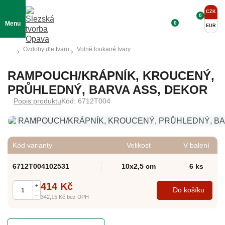
CZK
0
0
Menu
EUR
Ozdoby dle tvaru
Volně foukané tvary
RAMPOUCH/KRÁPNÍK, KROUCENÝ,
PRŮHLEDNÝ, BARVA ASS, DEKOR
Popis produktu
Kód: 6712T004
Kód varianty
Velikost
V balení
6712T004102531
10x2,5 cm
6 ks
414 Kč
+
Do košíku
–
342,15 Kč
bez DPH