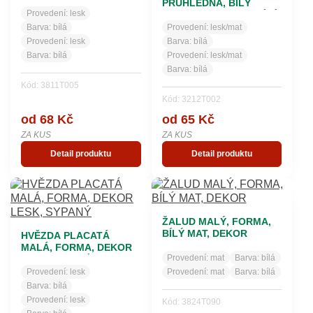
DEKOR
PRŮHLEDNÁ, BÍLÝ
Provedení:
lesk
MRAZOLAK, LESK, BÍLÝ
DEKOR
Barva:
bílá
Provedení:
lesk/mat
Provedení:
lesk
Barva:
bílá
Barva:
bílá
Provedení:
lesk/mat
Barva:
bílá
Kód: 3811T005
Kód: 3212T002
od 68 Kč
od 65 Kč
ZA KUS
ZA KUS
Detail produktu
Detail produktu
ŽALUD MALÝ, FORMA,
BÍLÝ MAT, DEKOR
HVĚZDA PLACATÁ
MALÁ, FORMA, DEKOR
Provedení:
mat
Barva:
bílá
LESK, SYPANÝ
Provedení:
lesk
Provedení:
mat
Barva:
bílá
Barva:
bílá
Provedení:
lesk
Kód: 3824T090