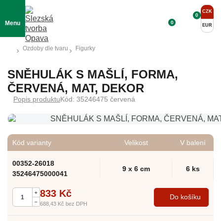
CZK
0
0
Menu
EUR
Ozdoby dle tvaru
Figurky
SNĚHULÁK S MAŠLÍ, FORMA,
ČERVENÁ, MAT, DEKOR
Popis produktu
Kód: 35246475 červená
Kód varianty
Velikost
V balení
00352-26018
9 x 6 cm
6 ks
35246475000041
833 Kč
+
Do košíku
–
688,43 Kč
bez DPH