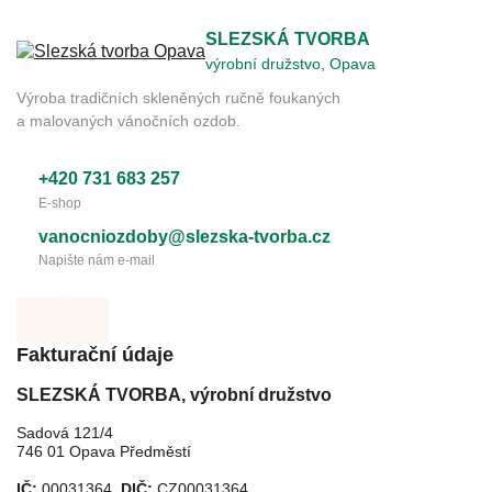
SLEZSKÁ TVORBA
výrobní družstvo, Opava
Výroba tradičních skleněných ručně foukaných
a malovaných vánočních ozdob.
+420 731 683 257
E-shop
vanocniozdoby@slezska-tvorba.cz
Napište nám e-mail
Fakturační údaje
SLEZSKÁ TVORBA, výrobní družstvo
Sadová 121/4
746 01 Opava Předměstí
IČ:
00031364,
DIČ:
CZ00031364