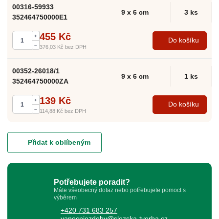
00316-59933
9 x 6 cm
3 ks
352464750000E1
455 Kč
+
Do košíku
–
376,03 Kč
bez DPH
00352-26018/1
9 x 6 cm
1 ks
352464750000ZA
139 Kč
+
Do košíku
–
114,88 Kč
bez DPH
Přidat k oblíbeným
Potřebujete poradit?
Máte všeobecný dotaz nebo potřebujete pomoct s
výběrem
+420 731 683 257
vanocniozdoby@slezska-tvorba.cz