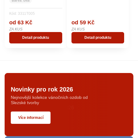
Barva:
bílá
Kód: 3311T005
od 63 Kč
od 59 Kč
ZA KUS
ZA KUS
Detail produktu
Detail produktu
Novinky pro rok 2026
Nejnovější kolekce vánočních ozdob od
Slezské tvorby
Více informací