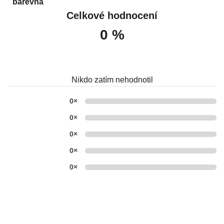
barevná
Celkové hodnocení
0 %
Nikdo zatím nehodnotil
0×
0×
0×
0×
0×