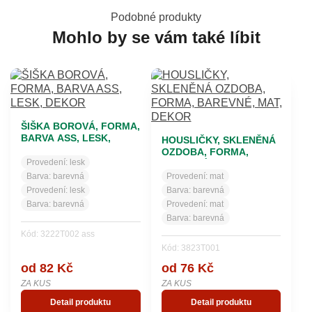
Podobné produkty
Mohlo by se vám také líbit
ŠIŠKA BOROVÁ, FORMA,
BARVA ASS, LESK,
HOUSLIČKY, SKLENĚNÁ
DEKOR
OZDOBA, FORMA,
Provedení:
lesk
BAREVNÉ, MAT, DEKOR
Barva:
barevná
Provedení:
mat
Provedení:
lesk
Barva:
barevná
Barva:
barevná
Provedení:
mat
Barva:
barevná
Kód: 3222T002 ass
Kód: 3823T001
od 82 Kč
od 76 Kč
ZA KUS
ZA KUS
Detail produktu
Detail produktu