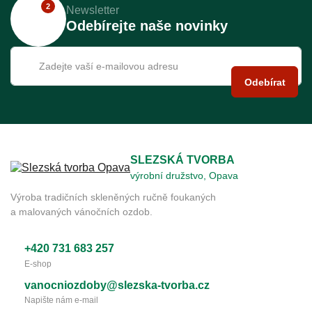
2
Newsletter
Odebírejte naše novinky
Odebírat
SLEZSKÁ TVORBA
výrobní družstvo, Opava
Výroba tradičních skleněných ručně foukaných
a malovaných vánočních ozdob.
+420 731 683 257
E-shop
vanocniozdoby@slezska-tvorba.cz
Napište nám e-mail