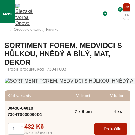
CZK
0
0
Menu
EUR
Ozdoby dle tvaru
Figurky
SORTIMENT FOREM, MEDVÍDCI S
HŮLKOU, HNĚDÝ A BÍLÝ, MAT,
DEKOR
Popis produktu
Kód: 7304T003
Kód varianty
Velikost
V balení
00490-64610
7 x 6 cm
4 ks
7304T0030000D1
432 Kč
+
Do košíku
–
357,02 Kč
bez DPH