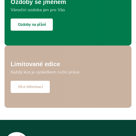
Ozdoby se jménem
Vánoční ozdoba jen pro Vás
Ozdoby na přání
Limitované edice
Každý kus je výsledkem ruční práce
Více informací