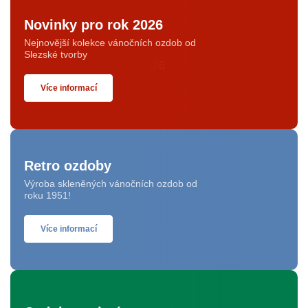
Novinky pro rok 2026
Nejnovější kolekce vánočních ozdob od
Slezské tvorby
Více informací
Retro ozdoby
Výroba skleněných vánočních ozdob od
roku 1951!
Více informací