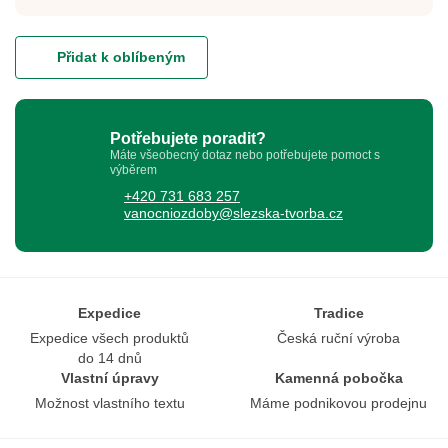
Přidat k oblíbeným
Potřebujete poradit?
Máte všeobecný dotaz nebo potřebujete pomoct s
výběrem
+420 731 683 257
vanocniozdoby@slezska-tvorba.cz
Expedice
Tradice
Expedice všech produktů
Česká ruční výroba
do 14 dnů
Vlastní úpravy
Kamenná pobočka
Možnost vlastního textu
Máme podnikovou prodejnu