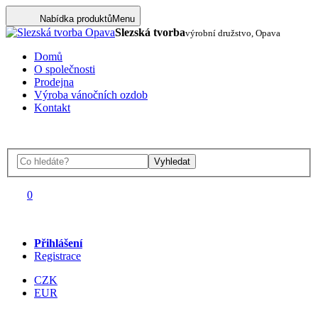
Nabídka produktů
Menu
Slezská tvorba
výrobní družstvo, Opava
Domů
O společnosti
Prodejna
Výroba vánočních ozdob
Kontakt
Vyhledat
0
Přihlášení
Registrace
CZK
EUR