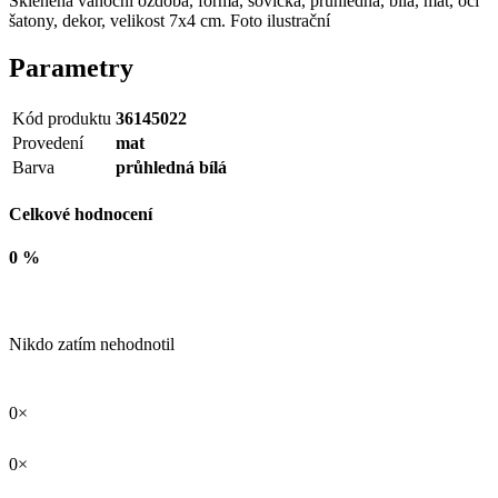
Skleněná vánoční ozdoba, forma, sovička, průhledná, bílá, mat, oči
šatony, dekor, velikost 7x4 cm. Foto ilustrační
Parametry
Kód produktu
36145022
Provedení
mat
Barva
průhledná bílá
Celkové hodnocení
0 %
Nikdo zatím nehodnotil
0×
0×