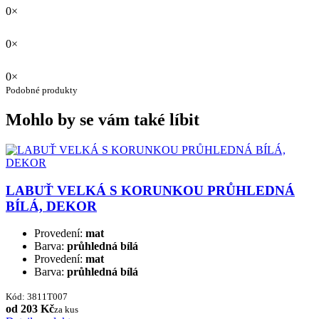
0×
0×
0×
Podobné produkty
Mohlo by se vám také líbit
LABUŤ VELKÁ S KORUNKOU PRŮHLEDNÁ
BÍLÁ, DEKOR
Provedení:
mat
Barva:
průhledná bílá
Provedení:
mat
Barva:
průhledná bílá
Kód: 3811T007
od 203 Kč
za kus