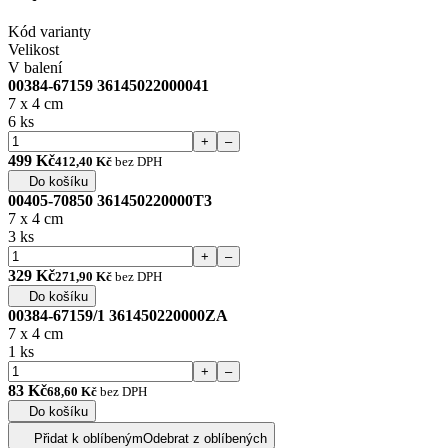
Kód varianty
Velikost
V balení
00384-67159 36145022000041
7 x 4 cm
6 ks
+
–
499 Kč
412,40 Kč
bez DPH
Do košíku
00405-70850 361450220000T3
7 x 4 cm
3 ks
+
–
329 Kč
271,90 Kč
bez DPH
Do košíku
00384-67159/1 361450220000ZA
7 x 4 cm
1 ks
+
–
83 Kč
68,60 Kč
bez DPH
Do košíku
Přidat k oblíbeným
Odebrat z oblíbených