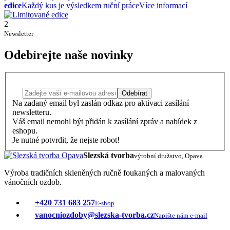
edice
Každý kus je výsledkem ruční práce
Více informací
2
Newsletter
Odebírejte naše novinky
Odebírat
Na zadaný email byl zaslán odkaz pro aktivaci zasílání
newsletteru.
Váš email nemohl být přidán k zasílání zpráv a nabídek z
eshopu.
Je nutné potvrdit, že nejste robot!
Slezská tvorba
výrobní družstvo, Opava
Výroba tradičních skleněných ručně foukaných a malovaných
vánočních ozdob.
+420 731 683 257
E-shop
vanocniozdoby@slezska-tvorba.cz
Napište nám e-mail