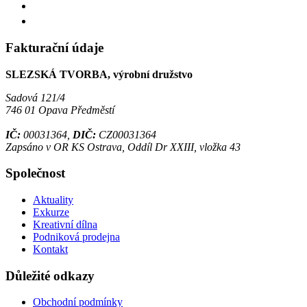
Fakturační údaje
SLEZSKÁ TVORBA, výrobní družstvo
Sadová 121/4
746 01 Opava Předměstí
IČ:
00031364,
DIČ:
CZ00031364
Zapsáno v OR KS Ostrava, Oddíl Dr XXIII, vložka 43
Společnost
Aktuality
Exkurze
Kreativní dílna
Podniková prodejna
Kontakt
Důležité odkazy
Obchodní podmínky