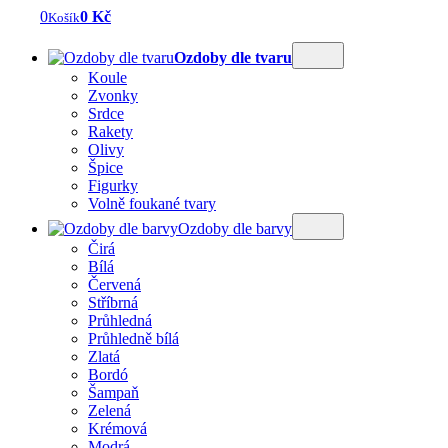
0
0 Kč
Košík
Ozdoby dle tvaru
Koule
Zvonky
Srdce
Rakety
Olivy
Špice
Figurky
Volně foukané tvary
Ozdoby dle barvy
Čirá
Bílá
Červená
Stříbrná
Průhledná
Průhledně bílá
Zlatá
Bordó
Šampaň
Zelená
Krémová
Modrá