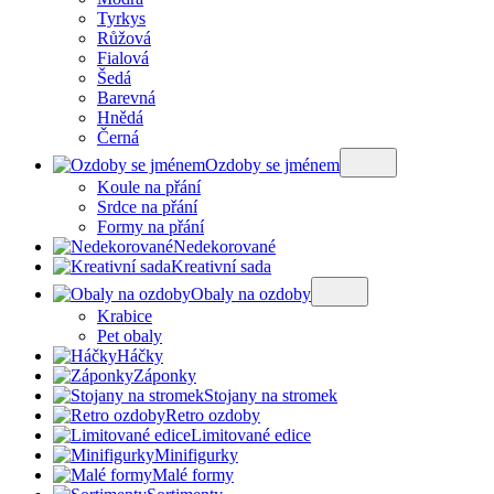
Tyrkys
Růžová
Fialová
Šedá
Barevná
Hnědá
Černá
Ozdoby se jménem
Koule na přání
Srdce na přání
Formy na přání
Nedekorované
Kreativní sada
Obaly na ozdoby
Krabice
Pet obaly
Háčky
Záponky
Stojany na stromek
Retro ozdoby
Limitované edice
Minifigurky
Malé formy