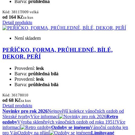
Barva:
průhledná
Kód: 3811T009 velká
od 164 Kč
za kus
Detail produktu
Není skladem
PEŘÍČKO, FORMA, PRŮHLEDNÉ, BÍLÉ,
DEKOR, PEŘÍ
Provedení:
lesk
Barva:
průhledná bílá
Provedení:
lesk
Barva:
průhledná bílá
Kód: 36178010
od 68 Kč
za kus
Detail produktu
Novinky pro rok 2026
Nejnovější kolekce vánočních ozdob od
Slezské tvorby
Více informací
Retro
ozdoby
Výroba skleněných vánočních ozdob od roku 1951!
Více
informací
Ozdoby se jménem
Vánoční ozdoba jen
pro Vás
Ozdoby na přání
Limitované