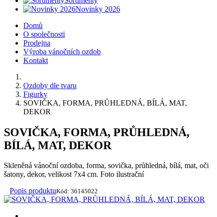
Sortimenty
Novinky 2026
Domů
O společnosti
Prodejna
Výroba vánočních ozdob
Kontakt
Ozdoby dle tvaru
Figurky
SOVIČKA, FORMA, PRŮHLEDNÁ, BÍLÁ, MAT,
DEKOR
SOVIČKA, FORMA, PRŮHLEDNÁ,
BÍLÁ, MAT, DEKOR
Skleněná vánoční ozdoba, forma, sovička, průhledná, bílá, mat, oči
šatony, dekor, velikost 7x4 cm. Foto ilustrační
Popis produktu
Kód: 36145022