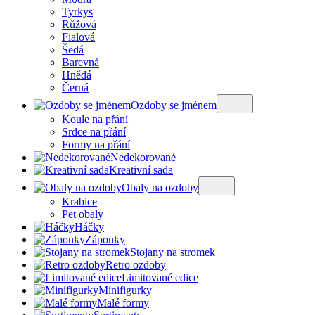
Tyrkys
Růžová
Fialová
Šedá
Barevná
Hnědá
Černá
Ozdoby se jménem
Koule na přání
Srdce na přání
Formy na přání
Nedekorované
Kreativní sada
Obaly na ozdoby
Krabice
Pet obaly
Háčky
Záponky
Stojany na stromek
Retro ozdoby
Limitované edice
Minifigurky
Malé formy