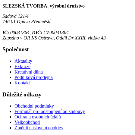
SLEZSKÁ TVORBA, výrobní družstvo
Sadová 121/4
746 01 Opava Předměstí
IČ:
00031364,
DIČ:
CZ00031364
Zapsáno v OR KS Ostrava, Oddíl Dr XXIII, vložka 43
Společnost
Aktuality
Exkurze
Kreativní dílna
Podniková prodejna
Kontakt
Důležité odkazy
Obchodní podmínky
Formulář pro odstoupení od smlouvy
Ochrana osobních údajů
Velkoobchod
Změnit nastavení cookies