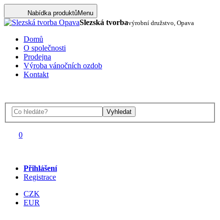
Nabídka produktů
Menu
Slezská tvorba
výrobní družstvo, Opava
Domů
O společnosti
Prodejna
Výroba vánočních ozdob
Kontakt
Vyhledat
0
Přihlášení
Registrace
CZK
EUR