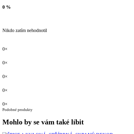
0 %
Nikdo zatím nehodnotil
0×
0×
0×
0×
0×
Podobné produkty
Mohlo by se vám také líbit