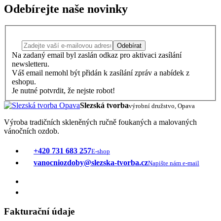
Odebírejte naše novinky
Odebírat
Na zadaný email byl zaslán odkaz pro aktivaci zasílání
newsletteru.
Váš email nemohl být přidán k zasílání zpráv a nabídek z
eshopu.
Je nutné potvrdit, že nejste robot!
Slezská tvorba
výrobní družstvo, Opava
Výroba tradičních skleněných ručně foukaných a malovaných
vánočních ozdob.
+420 731 683 257
E-shop
vanocniozdoby@slezska-tvorba.cz
Napište nám e-mail
Fakturační údaje