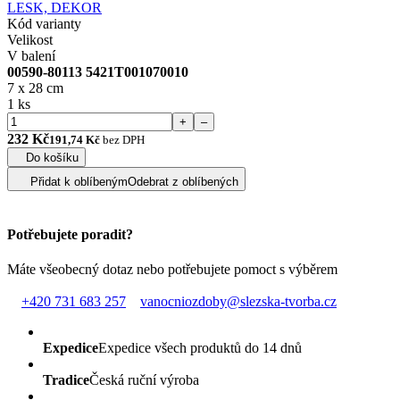
Kód varianty
Velikost
V balení
00590-80113 5421T001070010
7 x 28 cm
1 ks
+
–
232 Kč
191,74 Kč
bez DPH
Do košíku
Přidat k oblíbeným
Odebrat z oblíbených
Potřebujete poradit?
Máte všeobecný dotaz nebo potřebujete pomoct s výběrem
+420 731 683 257
vanocniozdoby@slezska-tvorba.cz
Expedice
Expedice všech produktů do 14 dnů
Tradice
Česká ruční výroba