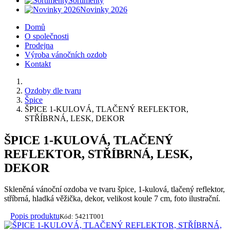
Sortimenty
Novinky 2026
Domů
O společnosti
Prodejna
Výroba vánočních ozdob
Kontakt
Ozdoby dle tvaru
Špice
ŠPICE 1-KULOVÁ, TLAČENÝ REFLEKTOR,
STŘÍBRNÁ, LESK, DEKOR
ŠPICE 1-KULOVÁ, TLAČENÝ
REFLEKTOR, STŘÍBRNÁ, LESK,
DEKOR
Skleněná vánoční ozdoba ve tvaru špice, 1-kulová, tlačený reflektor,
stříbrná, hladká věžička, dekor, velikost koule 7 cm, foto ilustrační.
Popis produktu
Kód: 5421T001