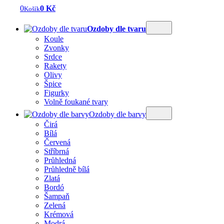
0
0 Kč
Košík
Ozdoby dle tvaru
Koule
Zvonky
Srdce
Rakety
Olivy
Špice
Figurky
Volně foukané tvary
Ozdoby dle barvy
Čirá
Bílá
Červená
Stříbrná
Průhledná
Průhledně bílá
Zlatá
Bordó
Šampaň
Zelená
Krémová
Modrá