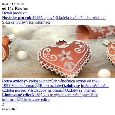
Kód: 51210000
od 142 Kč
za kus
Detail produktu
Novinky pro rok 2026
Nejnovější kolekce vánočních ozdob od
Slezské tvorby
Více informací
Retro ozdoby
Výroba skleněných vánočních ozdob od roku
1951!
Více informací
Ozdoby se jménem
Vánoční
ozdoba jen pro Vás
Ozdoby na přání
Limitované edice
Každý kus je výsledkem ruční práce
Více
informací
2
Newsletter