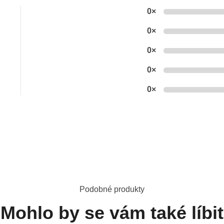
0×
0×
0×
0×
0×
Podobné produkty
Mohlo by se vám také líbit