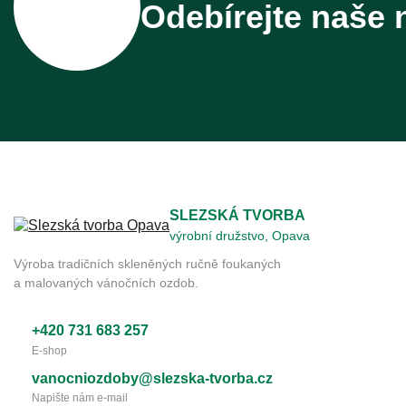
Odebírejte naše 
SLEZSKÁ TVORBA
výrobní družstvo, Opava
Výroba tradičních skleněných ručně foukaných
a malovaných vánočních ozdob.
+420 731 683 257
E-shop
vanocniozdoby@slezska-tvorba.cz
Napište nám e-mail