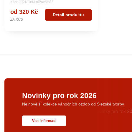
Kód: 3824T093 růžová/bílá
od 320 Kč
Detail produktu
ZA KUS
Novinky pro rok 2026
Nejnovější kolekce vánočních ozdob od Slezské tvorby
Více informací