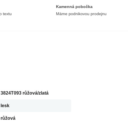
Kamenná pobočka
o textu
Máme podnikovou prodejnu
3824T093 růžová/zlatá
lesk
růžová