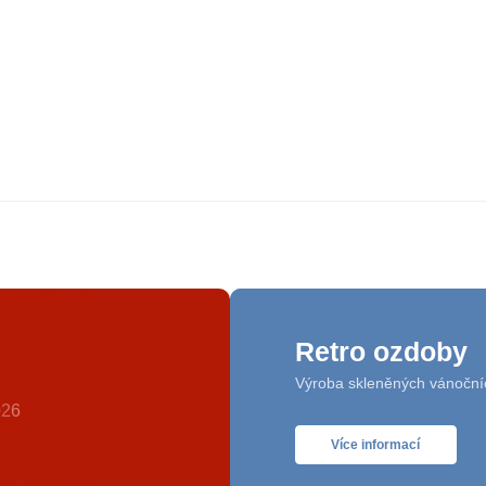
Retro ozdoby
Výroba skleněných vánoční
Více informací