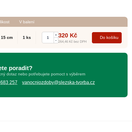
likost
V balení
320 Kč
+
x 15 cm
1 ks
Do košíku
–
264,46 Kč
bez DPH
ete poradit?
ný dotaz nebo potřebujete pomoct s výběrem
 683 257
vanocniozdoby@slezska-tvorba.cz