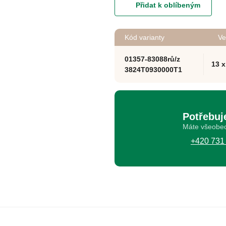
Přidat k oblíbeným
Kód varianty
Ve
01357-83088rů/z
13 
3824T0930000T1
Potřebuj
Máte všeobec
+420 731