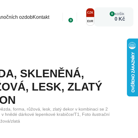
CZK
0
KOŠÍK
ánočních ozdob
Kontakt
0 Kč
0
EUR
DA, SKLENĚNÁ,
OVÁ, LESK, ZLATÝ
TON
zda, forma, růžová, lesk, zlatý dekor v kombinaci se 2
o v hnědé dárkové lepenkové krabičce/T1, Foto ilustrační
žová/zlatá