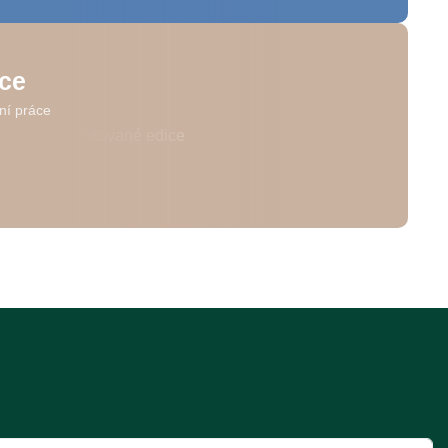
ice
ní práce