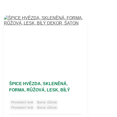
ŠPICE HVĚZDA, SKLENĚNÁ,
FORMA, RŮŽOVÁ, LESK, BÍLÝ
DEKOR, ŠATON
Provedení:
lesk
Barva:
růžová
Provedení:
lesk
Barva:
růžová