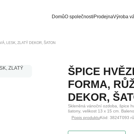
Domů
O společnosti
Prodejna
Výroba v
Á, LESK, ZLATÝ DEKOR, ŠATON
ŠPICE HVĚZ
FORMA, RŮŽ
DEKOR, ŠA
Skleněná vánoční ozdoba, špice hvě
šatony, velikost 13 x 15 cm. Balen
Popis produktu
Kód: 3824T093 rů