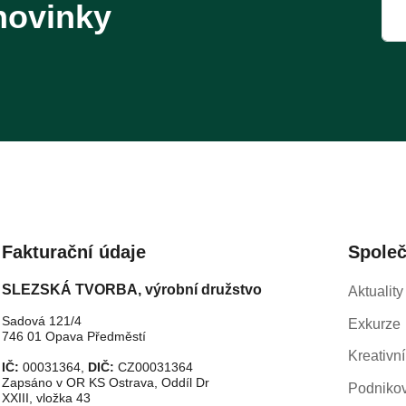
novinky
Fakturační údaje
Spole
SLEZSKÁ TVORBA, výrobní družstvo
Aktuality
Sadová 121/4
Exkurze
746 01 Opava Předměstí
Kreativní
IČ:
00031364,
DIČ:
CZ00031364
Zapsáno v OR KS Ostrava, Oddíl Dr
Podnikov
XXIII, vložka 43