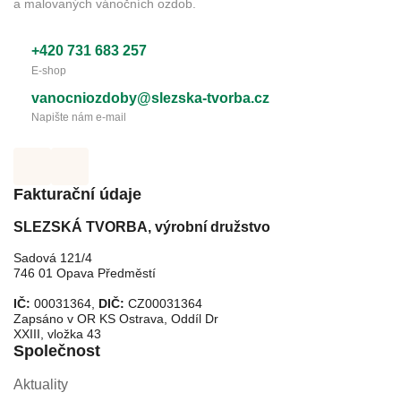
a malovaných vánočních ozdob.
+420 731 683 257
E-shop
vanocniozdoby@slezska-tvorba.cz
Napište nám e-mail
Fakturační údaje
SLEZSKÁ TVORBA, výrobní družstvo
Sadová 121/4
746 01 Opava Předměstí
IČ:
00031364,
DIČ:
CZ00031364
Zapsáno v OR KS Ostrava, Oddíl Dr
XXIII, vložka 43
Společnost
Aktuality