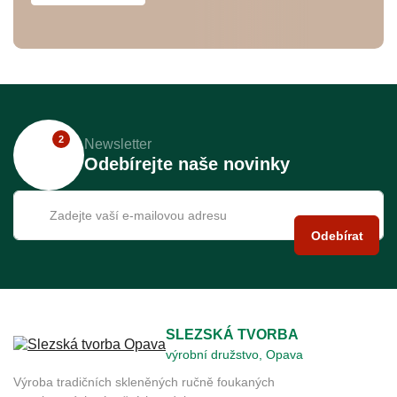
2
Newsletter
Odebírejte naše novinky
Odebírat
SLEZSKÁ TVORBA
výrobní družstvo, Opava
Výroba tradičních skleněných ručně foukaných