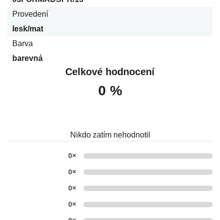
Provedení
lesk/mat
Barva
barevná
Celkové hodnocení
0 %
Nikdo zatím nehodnotil
0×
0×
0×
0×