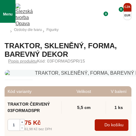
CZK
0
0
Menu
EUR
Ozdoby dle tvaru
Figurky
TRAKTOR, SKLENĚNÝ, FORMA,
BAREVNÝ DEKOR
Popis produktu
Kód: 03FORMADSPR/15
Kód varianty
Velikost
V balení
TRAKTOR ČERVENÝ
5,5 cm
1 ks
03FORMADSPR
75 Kč
+
Do košíku
–
61,98 Kč
bez DPH