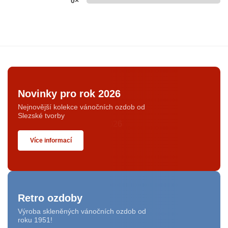
0×
Novinky pro rok 2026
Nejnovější kolekce vánočních ozdob od
Slezské tvorby
Více informací
Retro ozdoby
Výroba skleněných vánočních ozdob od
roku 1951!