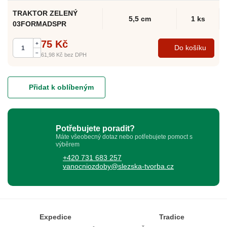
TRAKTOR ZELENÝ
5,5 cm
1 ks
03FORMADSPR
75 Kč
+
Do košíku
–
61,98 Kč
bez DPH
Přidat k oblíbeným
Potřebujete poradit?
Máte všeobecný dotaz nebo potřebujete pomoct s
výběrem
+420 731 683 257
vanocniozdoby@slezska-tvorba.cz
Expedice
Tradice