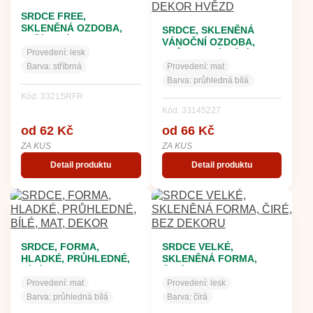
SRDCE FREE,
SKLENĚNÁ OZDOBA,
SRDCE, SKLENĚNÁ
STŘÍBRNÉ, BEZ DEKORU
VÁNOČNÍ OZDOBA,
Provedení:
lesk
PRŮHLEDNÉ, BÍLÉ,
DEKOR HVĚZD
Barva:
stříbrná
Provedení:
mat
Barva:
průhledná bílá
Kód: 3321SRFR
Kód: 33145227
od 62 Kč
od 66 Kč
ZA KUS
ZA KUS
Detail produktu
Detail produktu
SRDCE, FORMA,
SRDCE VELKÉ,
HLADKÉ, PRŮHLEDNÉ,
SKLENĚNÁ FORMA,
BÍLÉ, MAT, DEKOR
ČIRÉ, BEZ DEKORU
Provedení:
mat
Provedení:
lesk
Barva:
průhledná bílá
Barva:
čirá