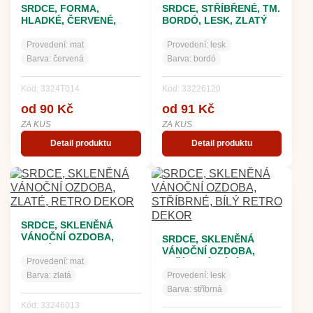
SRDCE, FORMA,
SRDCE, STŘÍBŘENÉ, TM.
HLADKÉ, ČERVENÉ,
BORDÓ, LESK, ZLATÝ
MAT, DEKOR
DEKOR
Provedení:
mat
Provedení:
lesk
Barva:
červená
Barva:
bordó
Kód: 3324T014
Kód: 33226120
od 90 Kč
od 91 Kč
ZA KUS
ZA KUS
Detail produktu
Detail produktu
SRDCE, SKLENĚNÁ
VÁNOČNÍ OZDOBA,
SRDCE, SKLENĚNÁ
ZLATÉ, RETRO DEKOR
VÁNOČNÍ OZDOBA,
Provedení:
mat
STŘÍBRNÉ, BÍLÝ RETRO
DEKOR
Barva:
zlatá
Provedení:
lesk
Barva:
stříbrná
Kód: 33246013