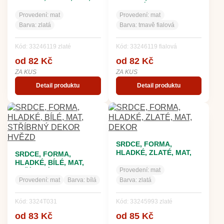
DEKOR
FIALOVÉ, MAT, DEKOR
Provedení:
mat
Provedení:
mat
Barva:
zlatá
Barva:
tmavě fialová
Kód: 33246119 zlaté
Kód: 33246119 fialová
od 82 Kč
od 82 Kč
ZA KUS
ZA KUS
Detail produktu
Detail produktu
SRDCE, FORMA,
HLADKÉ, ZLATÉ, MAT,
SRDCE, FORMA,
DEKOR
HLADKÉ, BÍLÉ, MAT,
Provedení:
mat
STŘÍBRNÝ DEKOR
HVĚZD
Provedení:
mat
Barva:
bílá
Barva:
zlatá
Kód: 3324T031
Kód: 33245993 zlaté
od 83 Kč
od 85 Kč