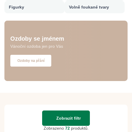
Figurky
Volně foukané tvary
Ozdoby se jménem
Vánoční ozdoba jen pro Vás
Ozdoby na přání
Zobrazit filtr
Zobrazeno
72
produktů.