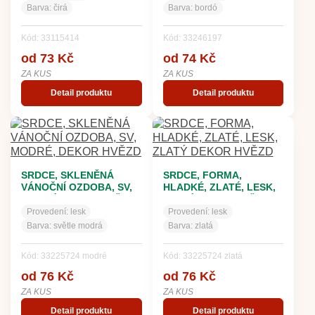
Barva:
čirá
Barva:
bordó
Kód: 33115414
Kód: 33246197
od 73 Kč
od 74 Kč
ZA KUS
ZA KUS
Detail produktu
Detail produktu
SRDCE, SKLENĚNÁ
SRDCE, FORMA,
VÁNOČNÍ OZDOBA, SV,
HLADKÉ, ZLATÉ, LESK,
MODRÉ, DEKOR HVĚZD
ZLATÝ DEKOR HVĚZD
Provedení:
lesk
Provedení:
lesk
Barva:
světle modrá
Barva:
zlatá
Kód: 33225724 modré
Kód: 33225724 zlatá
od 76 Kč
od 76 Kč
ZA KUS
ZA KUS
Detail produktu
Detail produktu