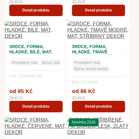
ZA KUS
ZA KUS
Detail produktu
Detail produktu
SRDCE, FORMA,
SRDCE, FORMA,
HLADKÉ, BÍLÉ, MAT,
HLADKÉ, TMAVĚ
DEKOR
MODRÉ, MAT, STŘÍBRNÝ
DEKOR
Provedení:
mat
Barva:
bílá
Provedení:
mat
Barva:
tmavě modrá
Kód: 33245993 bílá
Kód: 33246034
od 85 Kč
od 86 Kč
ZA KUS
ZA KUS
Detail produktu
Detail produktu
Novinka 2026