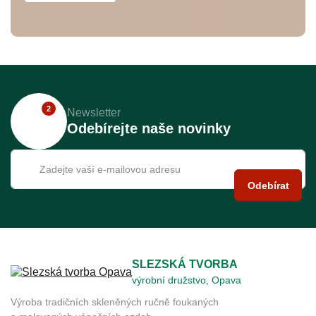
2
Newsletter
Odebírejte naše novinky
Odebírat
SLEZSKÁ TVORBA
výrobní družstvo, Opava
Výroba tradičních skleněných ručně foukaných