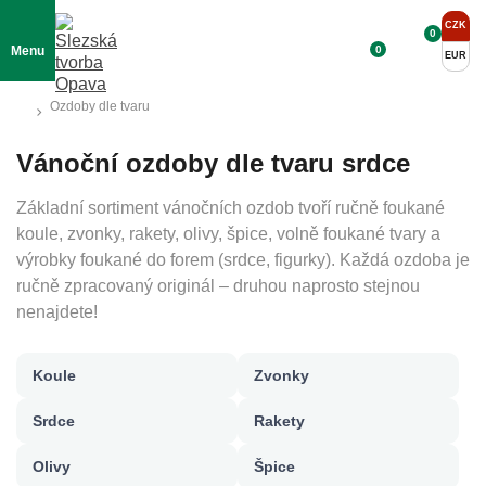
CZK
0
0
Menu
EUR
Ozdoby dle tvaru
Vánoční ozdoby dle tvaru srdce
Základní sortiment vánočních ozdob tvoří ručně foukané
koule, zvonky, rakety, olivy, špice, volně foukané tvary a
výrobky foukané do forem (srdce, figurky). Každá ozdoba je
ručně zpracovaný originál – druhou naprosto stejnou
nenajdete!
Koule
Zvonky
Srdce
Rakety
Olivy
Špice