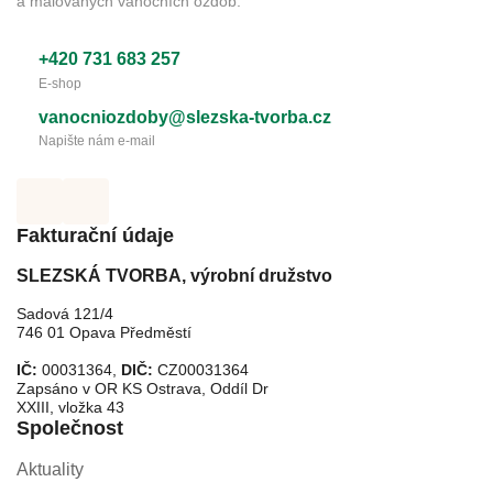
a malovaných vánočních ozdob.
+420 731 683 257
E-shop
vanocniozdoby@slezska-tvorba.cz
Napište nám e-mail
Fakturační údaje
SLEZSKÁ TVORBA, výrobní družstvo
Sadová 121/4
746 01 Opava Předměstí
IČ:
00031364,
DIČ:
CZ00031364
Zapsáno v OR KS Ostrava, Oddíl Dr
XXIII, vložka 43
Společnost
Aktuality