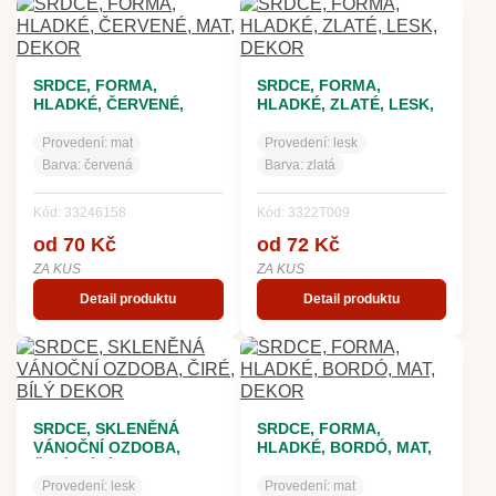
SRDCE, FORMA,
SRDCE, FORMA,
HLADKÉ, ČERVENÉ,
HLADKÉ, ZLATÉ, LESK,
MAT, DEKOR
DEKOR
Provedení:
mat
Provedení:
lesk
Barva:
červená
Barva:
zlatá
Kód: 33246158
Kód: 3322T009
od 70 Kč
od 72 Kč
ZA KUS
ZA KUS
Detail produktu
Detail produktu
SRDCE, SKLENĚNÁ
SRDCE, FORMA,
VÁNOČNÍ OZDOBA,
HLADKÉ, BORDÓ, MAT,
ČIRÉ, BÍLÝ DEKOR
DEKOR
Provedení:
lesk
Provedení:
mat