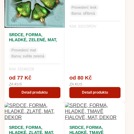
STŘÍBRNÉ, BEZ DEKORU
Provedení:
lesk
Barva:
stříbrná
Kód: 3321SRDV
SRDCE, FORMA,
HLADKÉ, ZELENÉ, MAT,
DEKOR
Provedení:
mat
Barva:
světle zelená
Kód: 33246228
od 77 Kč
od 80 Kč
ZA KUS
ZA KUS
Detail produktu
Detail produktu
SRDCE, FORMA,
SRDCE, FORMA,
HLADKÉ, ZLATÉ, MAT,
HLADKÉ, TMAVĚ