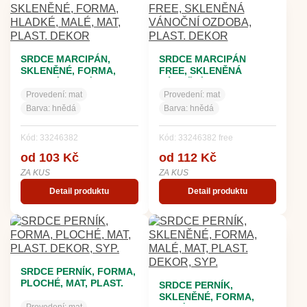
SRDCE MARCIPÁN,
SRDCE MARCIPÁN
SKLENĚNÉ, FORMA,
FREE, SKLENĚNÁ
HLADKÉ, MALÉ, MAT,
VÁNOČNÍ OZDOBA,
PLAST. DEKOR
PLAST. DEKOR
Provedení:
mat
Provedení:
mat
Barva:
hnědá
Barva:
hnědá
Kód: 33246382
Kód: 33246382 free
od 103 Kč
od 112 Kč
ZA KUS
ZA KUS
Detail produktu
Detail produktu
SRDCE PERNÍK, FORMA,
PLOCHÉ, MAT, PLAST.
SRDCE PERNÍK,
DEKOR, SYP.
SKLENĚNÉ, FORMA,
Provedení:
mat