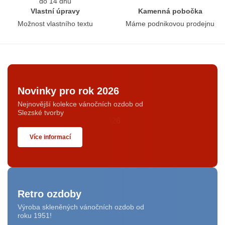
do 14 dnů
Vlastní úpravy
Kamenná pobočka
Možnost vlastního textu
Máme podnikovou prodejnu
Novinky pro rok 2026
Nejnovější kolekce vánočních ozdob od
Slezské tvorby
Více informací
Retro ozdoby
Výroba skleněných vánočních ozdob od
roku 1951!