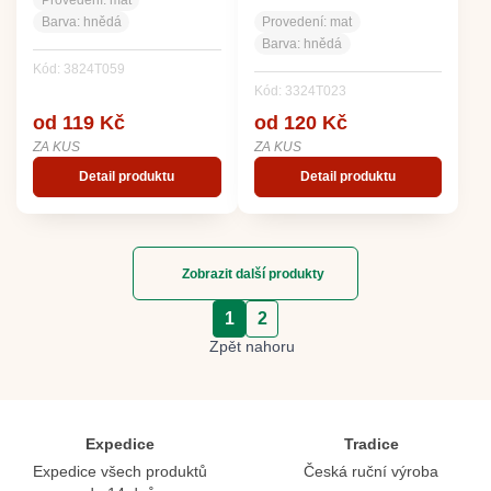
MALÉ, MAT, PLAST.
DEKOR, SYP.
Barva:
hnědá
Provedení:
mat
Barva:
hnědá
Kód: 3824T059
Kód: 3324T023
od 119 Kč
od 120 Kč
ZA KUS
ZA KUS
Detail produktu
Detail produktu
Zobrazit další produkty
1
2
Zpět nahoru
Expedice
Tradice
Expedice všech produktů
Česká ruční výroba