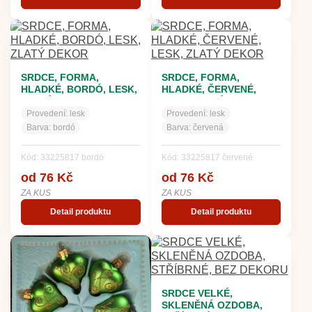
SRDCE, FORMA,
SRDCE, FORMA,
HLADKÉ, BORDÓ, LESK,
HLADKÉ, ČERVENÉ,
ZLATÝ DEKOR
LESK, ZLATÝ DEKOR
Provedení:
lesk
Provedení:
lesk
Barva:
bordó
Barva:
červená
Kód: 33225817 bordó
Kód: 33225817 červené
od 76 Kč
od 76 Kč
ZA KUS
ZA KUS
Detail produktu
Detail produktu
SRDCE VELKÉ,
SKLENĚNÁ OZDOBA,