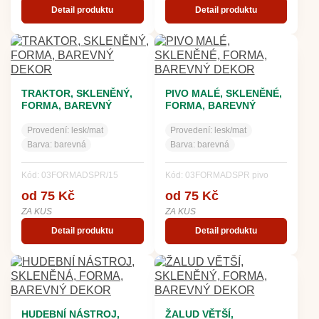
Detail produktu
Detail produktu
TRAKTOR, SKLENĚNÝ,
PIVO MALÉ, SKLENĚNÉ,
FORMA, BAREVNÝ
FORMA, BAREVNÝ
DEKOR
DEKOR
Provedení:
lesk/mat
Provedení:
lesk/mat
Barva:
barevná
Barva:
barevná
Kód: 03FORMADSPR/15
Kód: 03FORMADSPR pivo
od 75 Kč
od 75 Kč
ZA KUS
ZA KUS
Detail produktu
Detail produktu
HUDEBNÍ NÁSTROJ,
ŽALUD VĚTŠÍ,