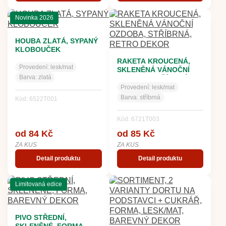
Novinka 2026
HOUBA ZLATÁ, SYPANÝ
KLOBOUČEK
RAKETA KROUCENÁ,
Provedení:
lesk/mat
SKLENĚNÁ VÁNOČNÍ
Barva:
zlatá
OZDOBA, STŘÍBRNÁ,
RETRO DEKOR
Provedení:
lesk/mat
Barva:
stříbrná
Kód: 6522T001
Kód: 6721T003
od 84 Kč
od 85 Kč
ZA KUS
ZA KUS
Detail produktu
Detail produktu
Limitovaná edice
PIVO STŘEDNÍ,