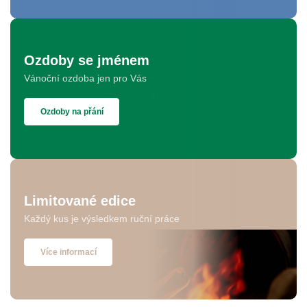
Ozdoby se jménem
Vánoční ozdoba jen pro Vás
Ozdoby na přání
Limitované edice
Každý kus je výsledkem ruční práce
Více informací