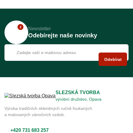
2
Newsletter
Odebírejte naše novinky
Odebírat
SLEZSKÁ TVORBA
výrobní družstvo, Opava
Výroba tradičních skleněných ručně foukaných
a malovaných vánočních ozdob.
+420 731 683 257