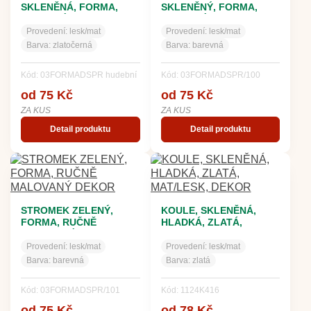
SKLENĚNÁ, FORMA,
SKLENĚNÝ, FORMA,
BAREVNÝ DEKOR
BAREVNÝ DEKOR
Provedení:
lesk/mat
Provedení:
lesk/mat
Barva:
zlatočerná
Barva:
barevná
Kód: 03FORMADSPR hudební
Kód: 03FORMADSPR/100
od 75 Kč
od 75 Kč
ZA KUS
ZA KUS
Detail produktu
Detail produktu
STROMEK ZELENÝ,
KOULE, SKLENĚNÁ,
FORMA, RUČNĚ
HLADKÁ, ZLATÁ,
MALOVANÝ DEKOR
MAT/LESK, DEKOR
Provedení:
lesk/mat
Provedení:
lesk/mat
Barva:
barevná
Barva:
zlatá
Kód: 03FORMADSPR/101
Kód: 1124K416
od 75 Kč
od 78 Kč