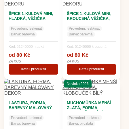
ŠPICE 1-KULOVÁ MINI,
ŠPICE 1-KULOVÁ MINI,
HLADKÁ, VĚŽIČKA,
KROUCENÁ VĚŽIČKA,
BARVA ASS, BEZ
BARVA ASS, BEZ
DEKORU
DEKORU
Provedení:
lesk/mat
Provedení:
lesk/mat
Barva:
barevná
Barva:
barevná
Kód: 51240000 hladká
Kód: 51240000 kroucená
od 80 Kč
od 80 Kč
ZA KUS
ZA KUS
Detail produktu
Detail produktu
Novinka 2026
LASTURA, FORMA,
MUCHOMŮRKA MENŠÍ
BAREVNÝ MALOVANÝ
ZLATÁ, FORMA,
DEKOR
KLOBOUČEK BÍLÝ
Provedení:
lesk/mat
Provedení:
lesk/mat
Barva:
barevná
Barva:
bílozlatá