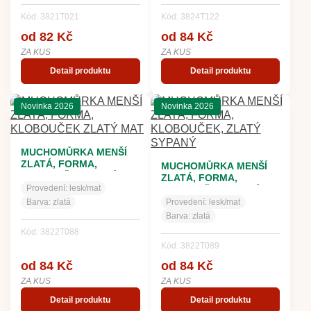
Kód: 3821T021
Kód: 3824T122
od 82 Kč
od 84 Kč
ZA KUS
ZA KUS
Detail produktu
Detail produktu
Novinka 2026
Novinka 2026
MUCHOMŮRKA MENŠÍ
ZLATÁ, FORMA,
MUCHOMŮRKA MENŠÍ
KLOBOUČEK ZLATÝ
ZLATÁ, FORMA,
MAT
Provedení:
lesk/mat
KLOBOUČEK, ZLATÝ
SYPANÝ
Barva:
zlatá
Provedení:
lesk/mat
Barva:
zlatá
Kód: 3822T088
Kód: 3822T089
od 84 Kč
od 84 Kč
ZA KUS
ZA KUS
Detail produktu
Detail produktu