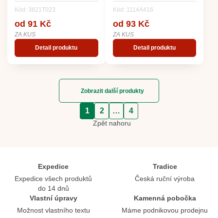
Kód: 3821T023
Kód: 1114A416
od 91 Kč
od 93 Kč
ZA KUS
ZA KUS
Detail produktu
Detail produktu
Zobrazit další produkty
1
2
…
4
Zpět nahoru
Expedice
Tradice
Expedice všech produktů
Česká ruční výroba
do 14 dnů
Vlastní úpravy
Kamenná pobočka
Možnost vlastního textu
Máme podnikovou prodejnu