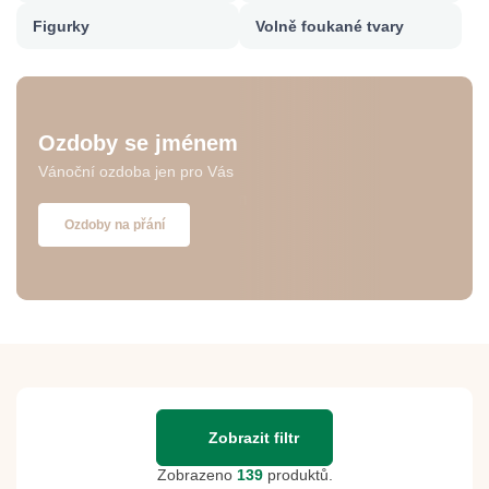
Figurky
Volně foukané tvary
Ozdoby se jménem
Vánoční ozdoba jen pro Vás
Ozdoby na přání
Zobrazit filtr
Zobrazeno
139
produktů.