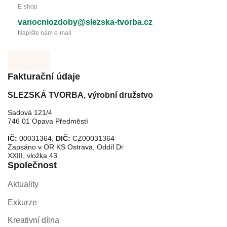
E-shop
vanocniozdoby@slezska-tvorba.cz
Napište nám e-mail
Fakturační údaje
SLEZSKÁ TVORBA, výrobní družstvo
Sadová 121/4
746 01 Opava Předměstí
IČ:
00031364,
DIČ:
CZ00031364
Zapsáno v OR KS Ostrava, Oddíl Dr
XXIII, vložka 43
Společnost
Aktuality
Exkurze
Kreativní dílna