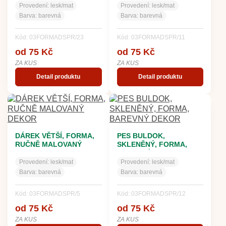
Provedení:
lesk/mat
Provedení:
lesk/mat
Barva:
barevná
Barva:
barevná
Kód: 03FORMADSPR/23
Kód: 03FORMADSPR/11
od 75 Kč
od 75 Kč
ZA KUS
ZA KUS
Detail produktu
Detail produktu
DÁREK VĚTŠÍ, FORMA,
PES BULDOK,
RUČNĚ MALOVANÝ
SKLENĚNÝ, FORMA,
DEKOR
BAREVNÝ DEKOR
Provedení:
lesk/mat
Provedení:
lesk/mat
Barva:
barevná
Barva:
barevná
Kód: 03FORMADSPR/5
Kód: 03FORMADSPR/12
od 75 Kč
od 75 Kč
ZA KUS
ZA KUS