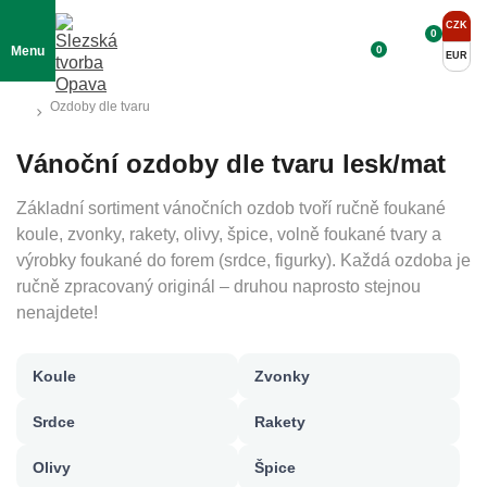
CZK
0
0
Menu
EUR
Ozdoby dle tvaru
Vánoční ozdoby dle tvaru lesk/mat
Základní sortiment vánočních ozdob tvoří ručně foukané
koule, zvonky, rakety, olivy, špice, volně foukané tvary a
výrobky foukané do forem (srdce, figurky). Každá ozdoba je
ručně zpracovaný originál – druhou naprosto stejnou
nenajdete!
Koule
Zvonky
Srdce
Rakety
Olivy
Špice