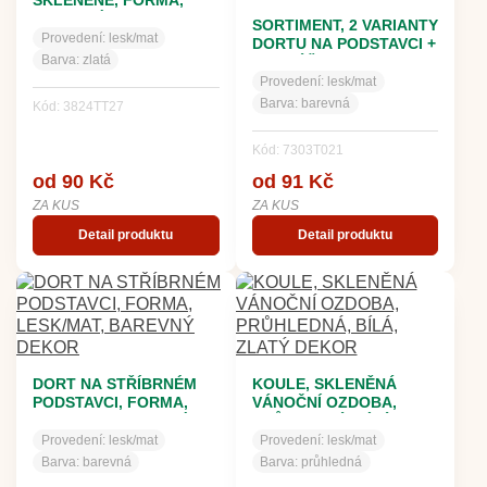
SKLENĚNÉ, FORMA,
BAREVNÝ DEKOR
SORTIMENT, 2 VARIANTY
Provedení:
lesk/mat
DORTU NA PODSTAVCI +
Barva:
zlatá
CUKRÁŘ, FORMA,
LESK/MAT, BAREVNÝ
Provedení:
lesk/mat
DEKOR
Barva:
barevná
Kód: 3824TT27
Kód: 7303T021
od 90 Kč
od 91 Kč
ZA KUS
ZA KUS
Detail produktu
Detail produktu
DORT NA STŘÍBRNÉM
KOULE, SKLENĚNÁ
PODSTAVCI, FORMA,
VÁNOČNÍ OZDOBA,
LESK/MAT, BAREVNÝ
PRŮHLEDNÁ, BÍLÁ,
DEKOR
ZLATÝ DEKOR
Provedení:
lesk/mat
Provedení:
lesk/mat
Barva:
barevná
Barva:
průhledná