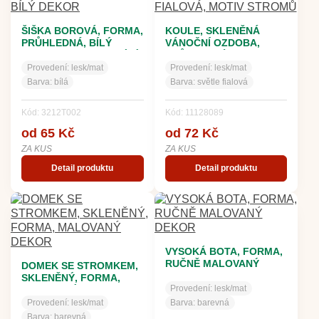
ŠIŠKA BOROVÁ, FORMA,
KOULE, SKLENĚNÁ
PRŮHLEDNÁ, BÍLÝ
VÁNOČNÍ OZDOBA,
MRAZOLAK, LESK, BÍLÝ
PRŮHLEDNÁ, SV.
DEKOR
FIALOVÁ, MOTIV
Provedení:
lesk/mat
Provedení:
lesk/mat
STROMŮ
Barva:
bílá
Barva:
světle fialová
Kód: 3212T002
Kód: 11128089
od 65 Kč
od 72 Kč
ZA KUS
ZA KUS
Detail produktu
Detail produktu
VYSOKÁ BOTA, FORMA,
RUČNĚ MALOVANÝ
DOMEK SE STROMKEM,
DEKOR
SKLENĚNÝ, FORMA,
Provedení:
lesk/mat
MALOVANÝ DEKOR
Provedení:
lesk/mat
Barva:
barevná
Barva:
barevná