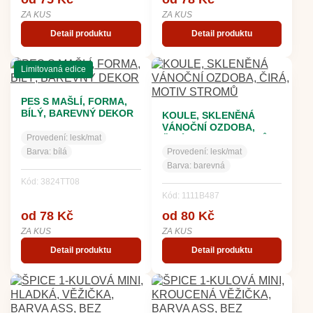
ZA KUS
ZA KUS
Detail produktu
Detail produktu
Limitovaná edice
PES S MAŠLÍ, FORMA,
BÍLÝ, BAREVNÝ DEKOR
KOULE, SKLENĚNÁ
VÁNOČNÍ OZDOBA,
Provedení:
lesk/mat
ČIRÁ, MOTIV STROMŮ
Barva:
bílá
Provedení:
lesk/mat
Barva:
barevná
Kód: 3824TT08
Kód: 1111B487
od 78 Kč
od 80 Kč
ZA KUS
ZA KUS
Detail produktu
Detail produktu