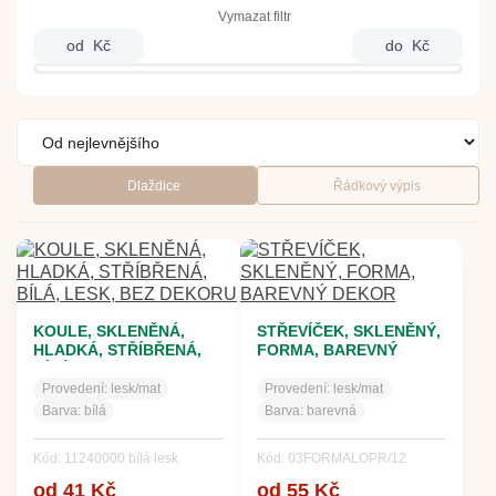
Vymazat filtr
od
Kč
do
Kč
Dlaždice
Řádkový výpis
KOULE, SKLENĚNÁ,
STŘEVÍČEK, SKLENĚNÝ,
HLADKÁ, STŘÍBŘENÁ,
FORMA, BAREVNÝ
BÍLÁ, LESK, BEZ
DEKOR
DEKORU
Provedení:
lesk/mat
Provedení:
lesk/mat
Barva:
bílá
Barva:
barevná
Kód: 11240000 bílá lesk
Kód: 03FORMALOPR/12
od 41 Kč
od 55 Kč