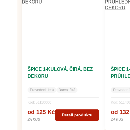
ŠPICE 1-KULOVÁ, ČIRÁ, BEZ
ŠPICE 
DEKORU
PRŮHLE
DEKOR
Provedení:
lesk
Barva:
čirá
Provedení
Kód: 51110000
Kód: 51140
od 125 Kč
od 132
Detail produktu
ZA KUS
ZA KUS