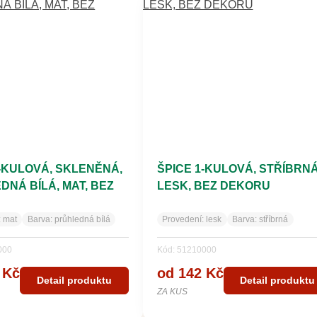
1-KULOVÁ, SKLENĚNÁ,
ŠPICE 1-KULOVÁ, STŘÍBRNÁ
DNÁ BÍLÁ, MAT, BEZ
LESK, BEZ DEKORU
U
:
mat
Barva:
průhledná bílá
Provedení:
lesk
Barva:
stříbrná
000
Kód: 51210000
 Kč
od 142 Kč
Detail produktu
Detail produktu
ZA KUS