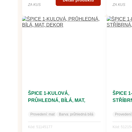
ZA KUS
ZA KUS
ŠPICE 1-KULOVÁ,
ŠPICE 
PRŮHLEDNÁ, BÍLÁ, MAT,
STŘÍBR
DEKOR
DEKOR
Provedení:
mat
Barva:
průhledná bílá
Provedení
Kód: 51145177
Kód: 51215