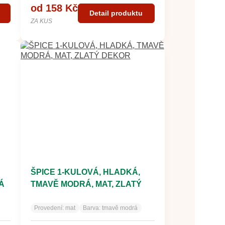
od 158 Kč
Detail produktu
ZA KUS
ŠPICE 1-KULOVÁ, HLADKÁ,
Á
TMAVĚ MODRÁ, MAT, ZLATÝ
DEKOR
Provedení:
mat
Barva:
tmavě modrá