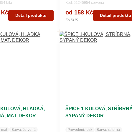
54 bílá
Kód: 51245954 červená
 Kč
od 158 Kč
Detail produktu
Detail produktu
ZA KUS
1-KULOVÁ, HLADKÁ,
ŠPICE 1-KULOVÁ, STŘÍBRNÁ
Á, MAT, DEKOR
SYPANÝ DEKOR
:
mat
Barva:
červená
Provedení:
lesk
Barva:
stříbrná