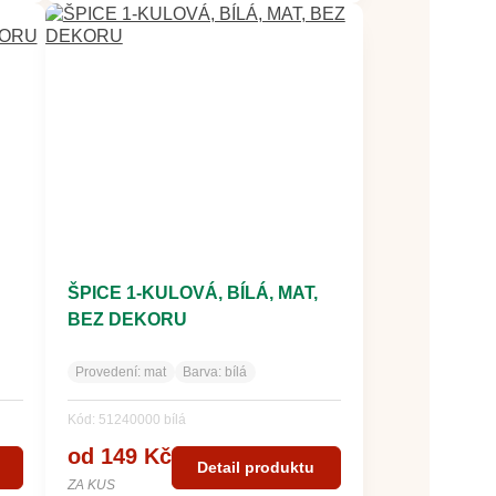
ŠPICE 1-KULOVÁ, BÍLÁ, MAT,
BEZ DEKORU
Provedení:
mat
Barva:
bílá
Kód: 51240000 bílá
od 149 Kč
Detail produktu
ZA KUS