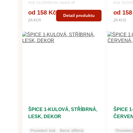
Kód: 51245954 tm. modrá stř
Kód: 512459
od 158 Kč
od 158
Detail produktu
ZA KUS
ZA KUS
ŠPICE 1-KULOVÁ, STŘÍBRNÁ,
ŠPICE 
LESK, DEKOR
ČERVEN
Provedení:
lesk
Barva:
stříbrná
Provedení