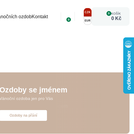
CZK
0
KOŠÍK
ánočních ozdob
Kontakt
0 Kč
0
EUR
Ozdoby se jménem
Vánoční ozdoba jen pro Vás
Ozdoby na přání