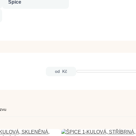
Špice
od
Kč
zvu