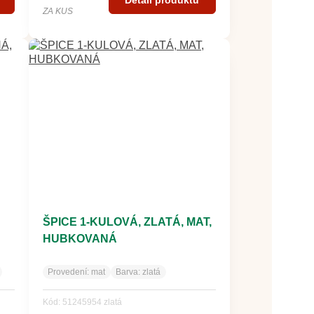
ZA KUS
ŠPICE 1-KULOVÁ, ZLATÁ, MAT,
HUBKOVANÁ
Provedení:
mat
Barva:
zlatá
Kód: 51245954 zlatá