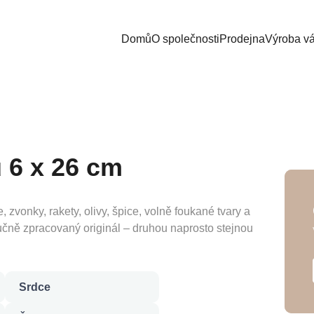
Domů
O společnosti
Prodejna
Výroba v
 6 x 26 cm
 zvonky, rakety, olivy, špice, volně foukané tvary a
ručně zpracovaný originál – druhou naprosto stejnou
Srdce