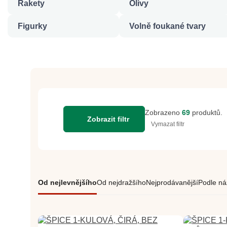
Rakety
Olivy
Figurky
Volně foukané tvary
Zobrazeno
69
produktů.
Zobrazit filtr
Vymazat filtr
Od nejlevnějšího
Od nejdražšího
Nejprodávanější
Podle ná