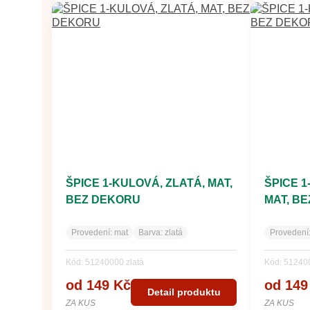
ŠPICE 1-KULOVÁ, ZLATÁ, MAT,
ŠPICE 
BEZ DEKORU
MAT, B
Provedení:
mat
Barva:
zlatá
Provedení
Kód: 51240000 zlatá
Kód: 51240
od 149 Kč
od 149
Detail produktu
ZA KUS
ZA KUS