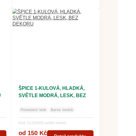
ŠPICE 1-KULOVÁ, HLADKÁ,
U
SVĚTLE MODRÁ, LESK, BEZ
DEKORU
Provedení:
lesk
Barva:
modrá
Kód: 51220000 světle modrá
od 150 Kč
Detail produktu