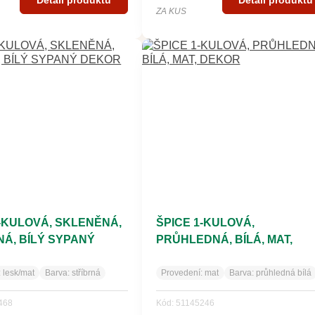
ZA KUS
1-KULOVÁ, SKLENĚNÁ,
ŠPICE 1-KULOVÁ,
NÁ, BÍLÝ SYPANÝ
PRŮHLEDNÁ, BÍLÁ, MAT,
DEKOR
:
lesk/mat
Barva:
stříbrná
Provedení:
mat
Barva:
průhledná bílá
468
Kód: 51145246