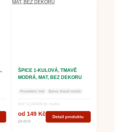
,
ŠPICE 1-KULOVÁ, TMAVĚ
MODRÁ, MAT, BEZ DEKORU
Provedení:
mat
Barva:
tmavě modrá
Kód: 51240000 tm. modrá
od 149 Kč
Detail produktu
ZA KUS