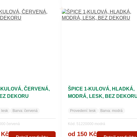
1-KULOVÁ, ČERVENÁ,
ŠPICE 1-KULOVÁ, HLADKÁ,
BEZ DEKORU
MODRÁ, LESK, BEZ DEKOR
:
lesk
Barva:
červená
Provedení:
lesk
Barva:
modrá
000 červená
Kód: 51220000 modrá
 Kč
od 150 Kč
Detail produktu
Detail produktu