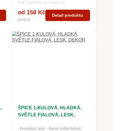
Kód: 51245954 tm. modrá zla.
od 158 Kč
Detail produktu
ZA KUS
,
ŠPICE 1-KULOVÁ, HLADKÁ,
SVĚTLE FIALOVÁ, LESK,
DEKOR
Provedení:
lesk
Barva:
světle fialová