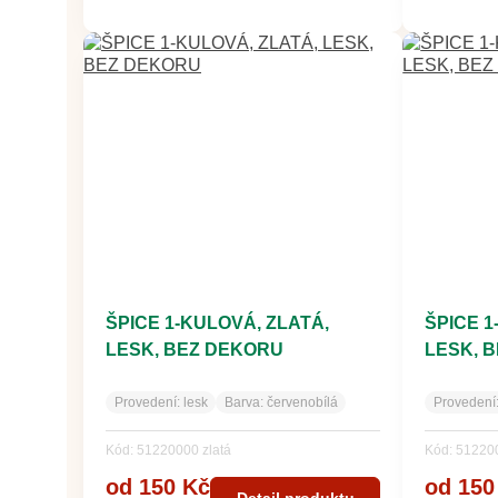
ŠPICE 1-KULOVÁ, ZLATÁ,
ŠPICE 
LESK, BEZ DEKORU
LESK, 
Provedení:
lesk
Barva:
červenobílá
Provedení
Kód: 51220000 zlatá
Kód: 51220
od 150 Kč
od 150
Detail produktu