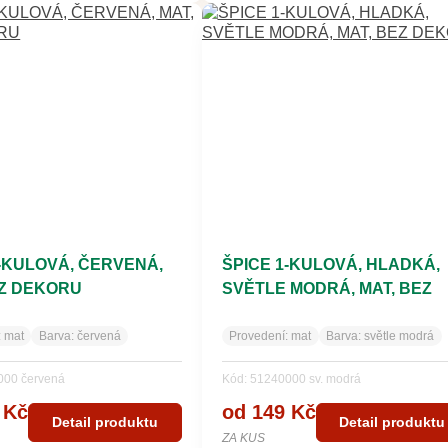
1-KULOVÁ, ČERVENÁ,
ŠPICE 1-KULOVÁ, HLADKÁ,
EZ DEKORU
SVĚTLE MODRÁ, MAT, BEZ
DEKORU
:
mat
Barva:
červená
Provedení:
mat
Barva:
světle modrá
000 červená
Kód: 51240000 sv. modrá
 Kč
od 149 Kč
Detail produktu
Detail produktu
ZA KUS