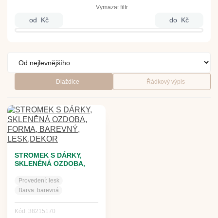
Vymazat filtr
od
Kč
do
Kč
Dlaždice
Řádkový výpis
STROMEK S DÁRKY,
SKLENĚNÁ OZDOBA,
FORMA, BAREVNÝ,
LESK,DEKOR
Provedení:
lesk
Barva:
barevná
Kód: 38215170