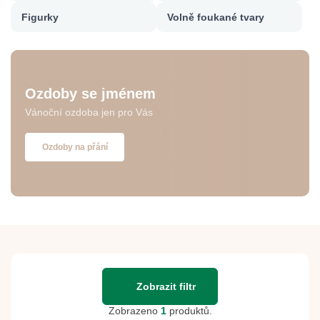
Figurky
Volně foukané tvary
Ozdoby se jménem
Vánoční ozdoba jen pro Vás
Ozdoby na přání
Zobrazit filtr
Zobrazeno
1
produktů.