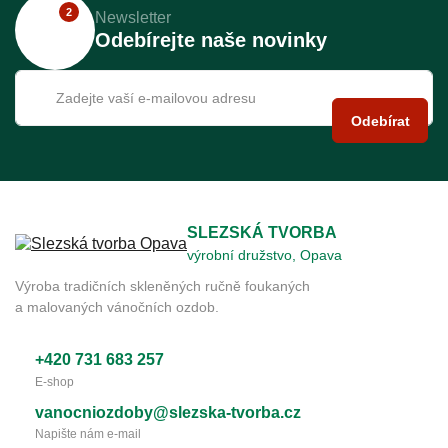
2
Newsletter
Odebírejte naše novinky
Odebírat
SLEZSKÁ TVORBA
výrobní družstvo, Opava
Výroba tradičních skleněných ručně foukaných
a malovaných vánočních ozdob.
+420 731 683 257
E-shop
vanocniozdoby@slezska-tvorba.cz
Napište nám e-mail