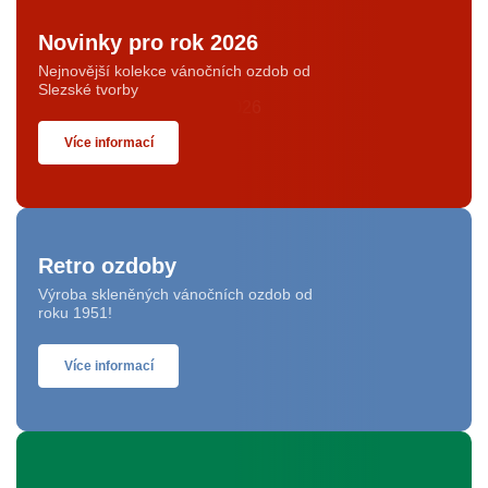
Novinky pro rok 2026
Nejnovější kolekce vánočních ozdob od
Slezské tvorby
Více informací
Retro ozdoby
Výroba skleněných vánočních ozdob od
roku 1951!
Více informací