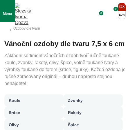
CZK
0
0
Menu
EUR
Ozdoby dle tvaru
Vánoční ozdoby dle tvaru 7,5 x 6 cm
Základní sortiment vánočních ozdob tvoří ručně foukané
koule, zvonky, rakety, olivy, špice, volně foukané tvary a
výrobky foukané do forem (srdce, figurky). Každá ozdoba je
ručně zpracovaný originál – druhou naprosto stejnou
nenajdete!
Koule
Zvonky
Srdce
Rakety
Olivy
Špice