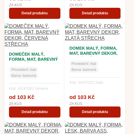
ZA KUS
ZA KUS
Detail produktu
Detail produktu
DOMEK MALÝ, FORMA,
MAT, BAREVNÝ DEKOR,
DOMEČEK MALÝ,
ZLATÁ STŘECHA
FORMA, MAT, BAREVNÝ
Provedení:
mat
DEKOR, ČERVENÁ
STŘECHA
Provedení:
mat
Barva:
barevná
Barva:
barevná
Kód: 3424T022 zlatá
Kód: 3424T002 červená
od 103 Kč
od 103 Kč
ZA KUS
ZA KUS
Detail produktu
Detail produktu