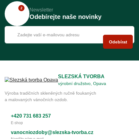
2
Newsletter
Odebírejte naše novinky
Odebírat
SLEZSKÁ TVORBA
výrobní družstvo, Opava
Výroba tradičních skleněných ručně foukaných
a malovaných vánočních ozdob.
+420 731 683 257
E-shop
vanocniozdoby@slezska-tvorba.cz