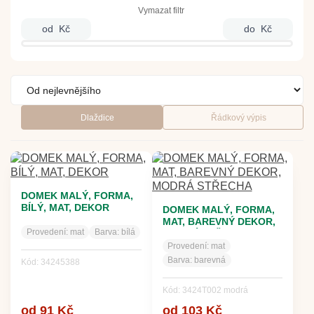
Vymazat filtr
od
Kč
do
Kč
Dlaždice
Řádkový výpis
DOMEK MALÝ, FORMA,
BÍLÝ, MAT, DEKOR
DOMEK MALÝ, FORMA,
MAT, BAREVNÝ DEKOR,
Provedení:
mat
Barva:
bílá
MODRÁ STŘECHA
Provedení:
mat
Barva:
barevná
Kód: 34245388
Kód: 3424T002 modrá
od 91 Kč
od 103 Kč