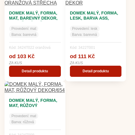
DOMEK MALÝ, FORMA,
DOMEK MALÝ, FORMA,
MAT, BAREVNÝ DEKOR,
LESK, BARVA ASS,
ORANŽOVÁ STŘECHA
DEKOR
Provedení:
mat
Provedení:
lesk
Barva:
barevná
Barva:
barevná
Kód: 3424T022 oranžová
Kód: 3422T001
od 103 Kč
od 111 Kč
ZA KUS
ZA KUS
Detail produktu
Detail produktu
DOMEK MALÝ, FORMA,
MAT, RŮŽOVÝ
DEKOR/654
Provedení:
mat
Barva:
růžová