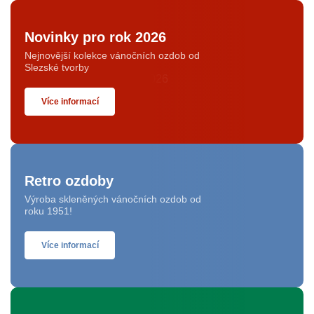
Novinky pro rok 2026
Nejnovější kolekce vánočních ozdob od
Slezské tvorby
Více informací
Retro ozdoby
Výroba skleněných vánočních ozdob od
roku 1951!
Více informací