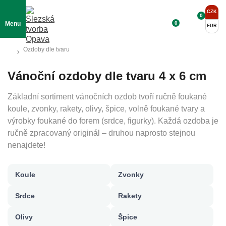
CZK
0
0
Menu
EUR
Ozdoby dle tvaru
Vánoční ozdoby dle tvaru 4 x 6 cm
Základní sortiment vánočních ozdob tvoří ručně foukané
koule, zvonky, rakety, olivy, špice, volně foukané tvary a
výrobky foukané do forem (srdce, figurky). Každá ozdoba je
ručně zpracovaný originál – druhou naprosto stejnou
nenajdete!
Koule
Zvonky
Srdce
Rakety
Olivy
Špice