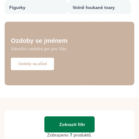
Figurky
Volně foukané tvary
Ozdoby se jménem
Vánoční ozdoba jen pro Vás
Ozdoby na přání
Zobrazit filtr
Zobrazeno
7
produktů.