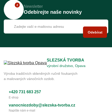
2
Newsletter
Odebírejte naše novinky
Odebírat
SLEZSKÁ TVORBA
výrobní družstvo, Opava
Výroba tradičních skleněných ručně foukaných
a malovaných vánočních ozdob.
+420 731 683 257
E-shop
vanocniozdoby@slezska-tvorba.cz
Napište nám e-mail