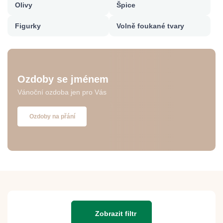
Olivy
Špice
Figurky
Volně foukané tvary
Ozdoby se jménem
Vánoční ozdoba jen pro Vás
Ozdoby na přání
Zobrazit filtr