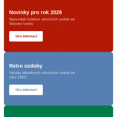
Novinky pro rok 2026
Nejnovější kolekce vánočních ozdob od
Slezské tvorby
Více informací
Retro ozdoby
Výroba skleněných vánočních ozdob od
roku 1951!
Více informací