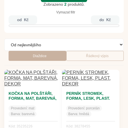
Zobrazeno
2
produktů.
Vymazat filtr
od
Kč
do
Kč
Dlaždice
Řádkový výpis
KOČKA NA POLŠTÁŘI,
PERNÍK STROMEK,
FORMA, MAT, BAREVNÁ,
FORMA, LESK, PLAST.
DEKOR
DEKOR
Provedení:
mat
Provedení:
porcelán
Barva:
barevná
Barva:
hnědá
Kód: 35235226
Kód: 38278455