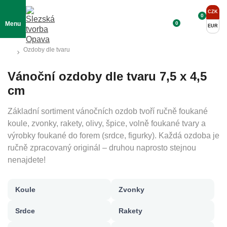
CZK
0
0
Menu
EUR
Ozdoby dle tvaru
Vánoční ozdoby dle tvaru 7,5 x 4,5
cm
Základní sortiment vánočních ozdob tvoří ručně foukané
koule, zvonky, rakety, olivy, špice, volně foukané tvary a
výrobky foukané do forem (srdce, figurky). Každá ozdoba je
ručně zpracovaný originál – druhou naprosto stejnou
nenajdete!
Koule
Zvonky
Srdce
Rakety