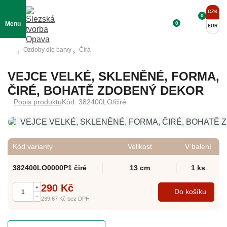
CZK
0
0
Menu
EUR
Ozdoby dle barvy
Čirá
VEJCE VELKÉ, SKLENĚNÉ, FORMA,
ČIRÉ, BOHATĚ ZDOBENÝ DEKOR
Popis produktu
Kód: 382400LO/čiré
Kód varianty
Velikost
V balení
382400LO0000P1 čiré
13 cm
1 ks
290 Kč
+
Do košíku
–
239,67 Kč
bez DPH