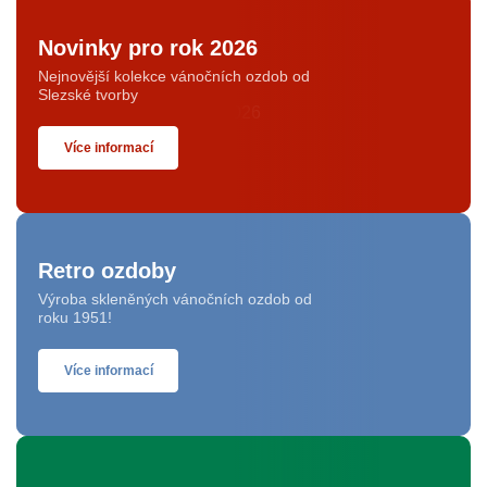
Novinky pro rok 2026
Nejnovější kolekce vánočních ozdob od
Slezské tvorby
Více informací
Retro ozdoby
Výroba skleněných vánočních ozdob od
roku 1951!
Více informací