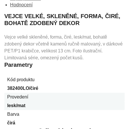
Hodnocení
VEJCE VELKÉ, SKLENĚNÉ, FORMA, ČIRÉ,
BOHATĚ ZDOBENÝ DEKOR
Vejce velké skleněné, forma, čiré, lesk/mat, bohatě
zdobený dekor včetně kamenů ručně malovaný, v dárkové
PET/P1 krabičce, velikost 13 cm. Foto ilustrační.
Limitovaná série, omezený počet kusů.
Parametry
Kód produktu
382400LO/čiré
Provedení
lesk/mat
Barva
čirá