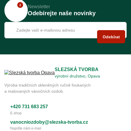
2
Newsletter
Odebírejte naše novinky
Odebírat
SLEZSKÁ TVORBA
výrobní družstvo, Opava
Výroba tradičních skleněných ručně foukaných
a malovaných vánočních ozdob.
+420 731 683 257
E-shop
vanocniozdoby@slezska-tvorba.cz
Napište nám e-mail