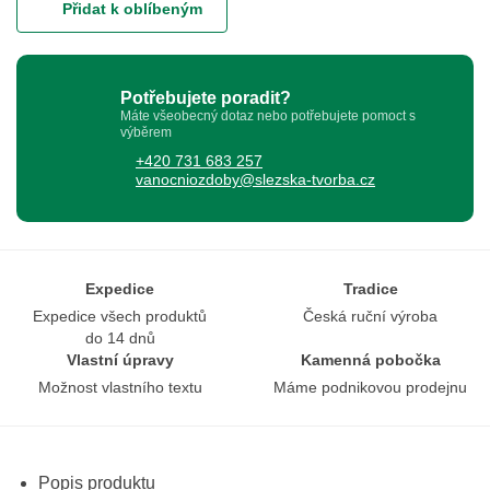
Přidat k oblíbeným
Potřebujete poradit?
Máte všeobecný dotaz nebo potřebujete pomoct s
výběrem
+420 731 683 257
vanocniozdoby@slezska-tvorba.cz
Expedice
Tradice
Expedice všech produktů
Česká ruční výroba
do 14 dnů
Vlastní úpravy
Kamenná pobočka
Možnost vlastního textu
Máme podnikovou prodejnu
Popis produktu