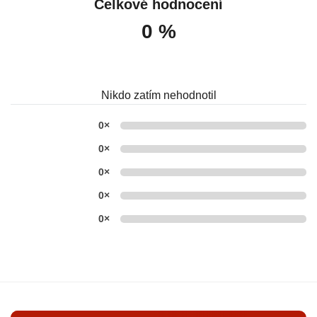
Celkové hodnocení
0 %
Nikdo zatím nehodnotil
0×
0×
0×
0×
0×