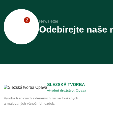
2
Newsletter
Odebírejte naše 
SLEZSKÁ TVORBA
výrobní družstvo, Opava
Výroba tradičních skleněných ručně foukaných
a malovaných vánočních ozdob.