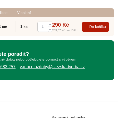
likost
V balení
290 Kč
+
3 cm
1 ks
Do košíku
–
239,67 Kč
bez DPH
ete poradit?
ný dotaz nebo potřebujete pomoct s výběrem
 683 257
vanocniozdoby@slezska-tvorba.cz
Kamenná pobočka