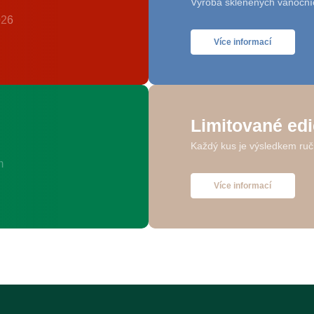
Výroba skleněných vánoční
Více informací
Limitované ed
Každý kus je výsledkem ruč
Více informací