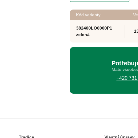
Kód varianty
Ve
382400LO0000P1
1
zelená
Potřebuj
Máte všeobec
+420 731
Tradice
Vlastní úpravy