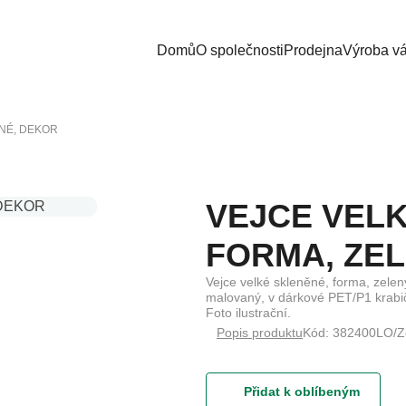
Domů
O společnosti
Prodejna
Výroba v
ENÉ, DEKOR
VEJCE VELK
FORMA, ZE
Vejce velké skleněné, forma, zele
malovaný, v dárkové PET/P1 krabič
Foto ilustrační.
Popis produktu
Kód: 382400LO/Z
Přidat k oblíbeným