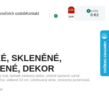
CZK
0
KOŠÍK
ánočních ozdob
Kontakt
0 Kč
0
EUR
É, SKLENĚNÉ,
LENÉ, DEKOR
ný mat, bohatě zdobený dekor, včetně kamenů ručně
ce, velikost 13 cm. Limitovaná série, omezený počet kusů.
el