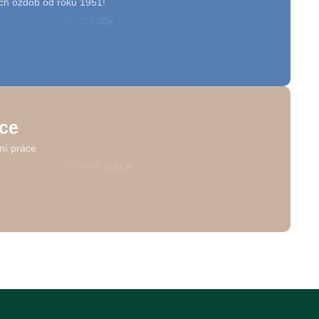
ch ozdob od roku 1951!
ice
ní práce