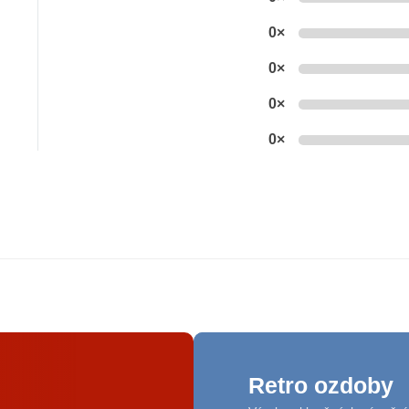
0×
0×
0×
0×
Retro ozdoby