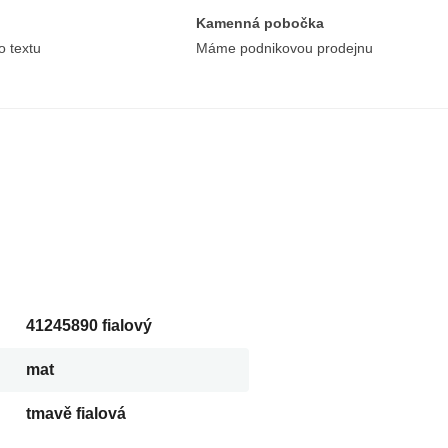
Kamenná pobočka
o textu
Máme podnikovou prodejnu
41245890 fialový
mat
tmavě fialová