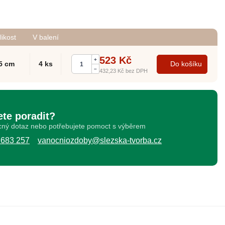
likost
V balení
523 Kč
+
,5 cm
4 ks
Do košíku
–
432,23 Kč
bez DPH
ete poradit?
ný dotaz nebo potřebujete pomoct s výběrem
 683 257
vanocniozdoby@slezska-tvorba.cz