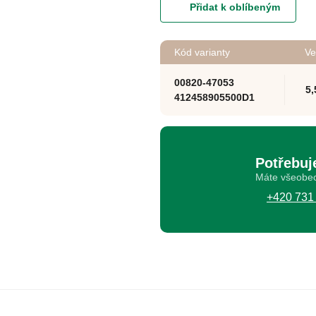
Přidat k oblíbeným
Kód varianty
Ve
00820-47053
5
412458905500D1
Potřebuj
Máte všeobec
+420 731