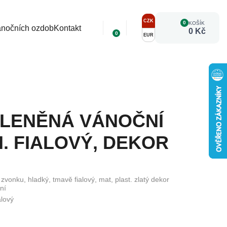
CZK
0
KOŠÍK
ánočních ozdob
Kontakt
0 Kč
0
EUR
KLENĚNÁ VÁNOČNÍ
. FIALOVÝ, DEKOR
vonku, hladký, tmavě fialový, mat, plast. zlatý dekor
ční
alový