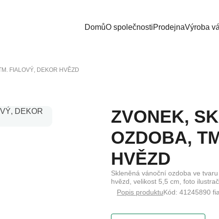
Domů
O společnosti
Prodejna
Výroba v
M. FIALOVÝ, DEKOR HVĚZD
ZVONEK, S
OZDOBA, TM
HVĚZD
Skleněná vánoční ozdoba ve tvaru z
hvězd, velikost 5,5 cm, foto ilustra
Popis produktu
Kód: 41245890 fi