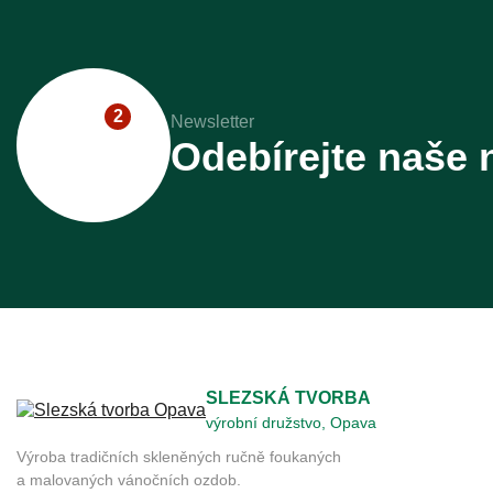
2
Newsletter
Odebírejte naše 
SLEZSKÁ TVORBA
výrobní družstvo, Opava
Výroba tradičních skleněných ručně foukaných
a malovaných vánočních ozdob.