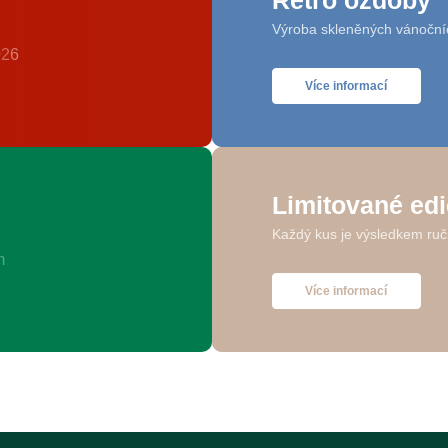
Retro ozdoby
Výroba skleněných vánoční
Více informací
Limitované ed
Každý kus je výsledkem ruč
Více informací