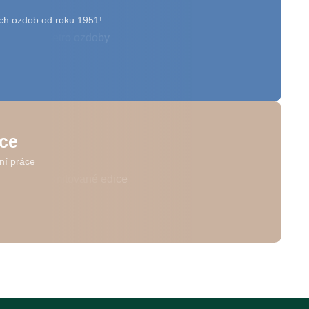
ch ozdob od roku 1951!
ice
ní práce