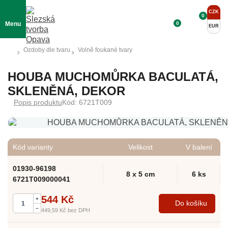
CZK
0
0
Menu
EUR
Ozdoby dle tvaru
Volně foukané tvary
HOUBA MUCHOMŮRKA BACULATÁ,
SKLENĚNÁ, DEKOR
Popis produktu
Kód: 6721T009
Kód varianty
Velikost
V balení
01930-96198
8 x 5 cm
6 ks
6721T009000041
544 Kč
+
Do košíku
–
449,59 Kč
bez DPH