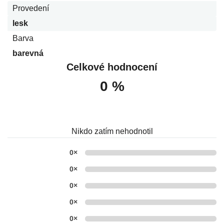
Provedení
lesk
Barva
barevná
Celkové hodnocení
0 %
Nikdo zatím nehodnotil
0×
0×
0×
0×
0×