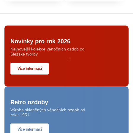
Novinky pro rok 2026
Nejnovější kolekce vánočních ozdob od
Slezské tvorby
Více informací
Retro ozdoby
Výroba skleněných vánočních ozdob od
roku 1951!
Více informací