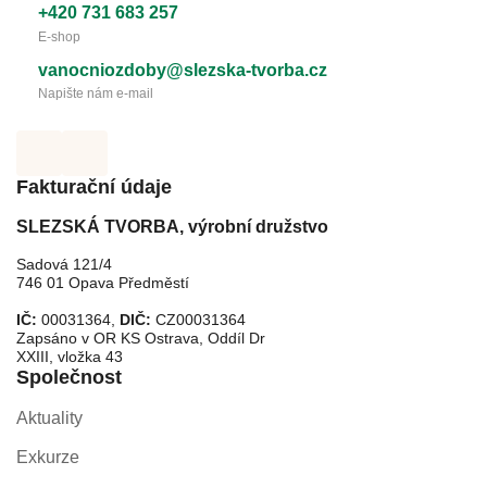
+420 731 683 257
E-shop
vanocniozdoby@slezska-tvorba.cz
Napište nám e-mail
Fakturační údaje
SLEZSKÁ TVORBA, výrobní družstvo
Sadová 121/4
746 01 Opava Předměstí
IČ:
00031364,
DIČ:
CZ00031364
Zapsáno v OR KS Ostrava, Oddíl Dr
XXIII, vložka 43
Společnost
Aktuality
Exkurze