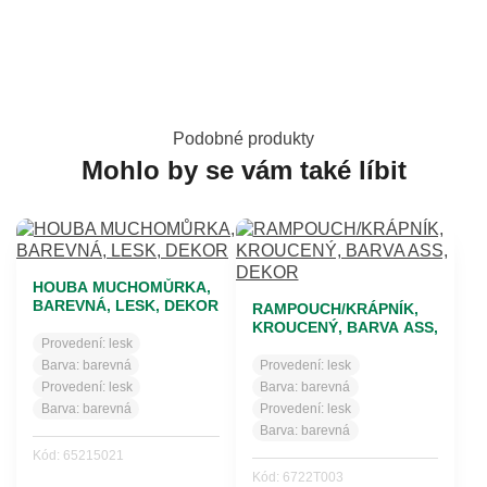
Podobné produkty
Mohlo by se vám také líbit
HOUBA MUCHOMŮRKA,
BAREVNÁ, LESK, DEKOR
RAMPOUCH/KRÁPNÍK,
KROUCENÝ, BARVA ASS,
Provedení:
lesk
DEKOR
Barva:
barevná
Provedení:
lesk
Provedení:
lesk
Barva:
barevná
Barva:
barevná
Provedení:
lesk
Barva:
barevná
Kód: 65215021
Kód: 6722T003