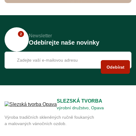
2
Newsletter
Odebírejte naše novinky
Odebírat
SLEZSKÁ TVORBA
výrobní družstvo, Opava
Výroba tradičních skleněných ručně foukaných
a malovaných vánočních ozdob.