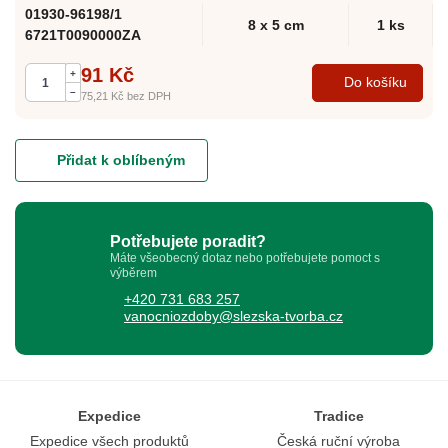
01930-96198/1
8 x 5 cm
1 ks
6721T0090000ZA
91 Kč
+
Do košíku
–
75,21 Kč
bez DPH
Přidat k oblíbeným
Potřebujete poradit?
Máte všeobecný dotaz nebo potřebujete pomoct s
výběrem
+420 731 683 257
vanocniozdoby@slezska-tvorba.cz
Expedice
Tradice
Expedice všech produktů
Česká ruční výroba