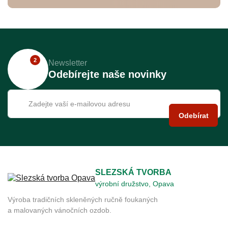
2
Newsletter
Odebírejte naše novinky
Odebírat
SLEZSKÁ TVORBA
výrobní družstvo, Opava
Výroba tradičních skleněných ručně foukaných
a malovaných vánočních ozdob.