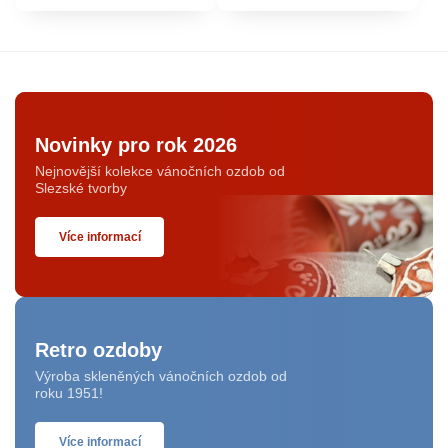
Novinky pro rok 2026
Nejnovější kolekce vánočních ozdob od
Slezské tvorby
Více informací
Retro ozdoby
Výroba skleněných vánočních ozdob od
roku 1951!
Více informací