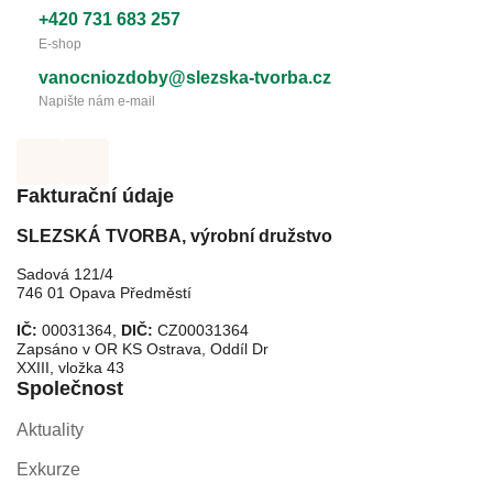
+420 731 683 257
E-shop
vanocniozdoby@slezska-tvorba.cz
Napište nám e-mail
Fakturační údaje
SLEZSKÁ TVORBA, výrobní družstvo
Sadová 121/4
746 01 Opava Předměstí
IČ:
00031364,
DIČ:
CZ00031364
Zapsáno v OR KS Ostrava, Oddíl Dr
XXIII, vložka 43
Společnost
Aktuality
Exkurze