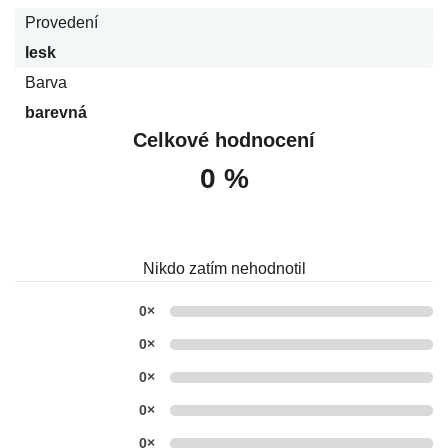
Provedení
lesk
Barva
barevná
Celkové hodnocení
0 %
Nikdo zatím nehodnotil
0×
0×
0×
0×
0×