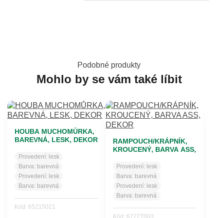
Podobné produkty
Mohlo by se vám také líbit
HOUBA MUCHOMŮRKA,
BAREVNÁ, LESK, DEKOR
RAMPOUCH/KRÁPNÍK,
KROUCENÝ, BARVA ASS,
Provedení:
lesk
DEKOR
Barva:
barevná
Provedení:
lesk
Provedení:
lesk
Barva:
barevná
Barva:
barevná
Provedení:
lesk
Barva:
barevná
Kód: 65215021
Kód: 6722T003