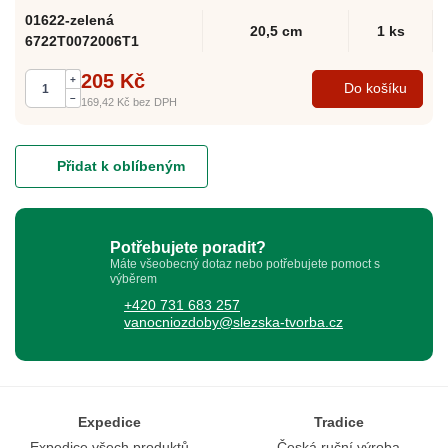
01622-zelená
20,5 cm
1 ks
6722T0072006T1
205 Kč
+
Do košíku
–
169,42 Kč
bez DPH
Přidat k oblíbeným
Potřebujete poradit?
Máte všeobecný dotaz nebo potřebujete pomoct s
výběrem
+420 731 683 257
vanocniozdoby@slezska-tvorba.cz
Expedice
Tradice
Expedice všech produktů
Česká ruční výroba