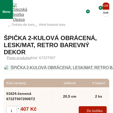
CZK
0
0
Menu
EUR
Ozdoby dle tvaru
Volně foukané tvary
ŠPIČKA 2-KULOVÁ OBRÁCENÁ,
LESK/MAT, RETRO BAREVNÝ
DEKOR
Popis produktu
Kód: 6722T007
Kód varianty
Velikost
V balení
01624-červená
20,5 cm
2 ks
6722T0072006T2
407 Kč
+
Do košíku