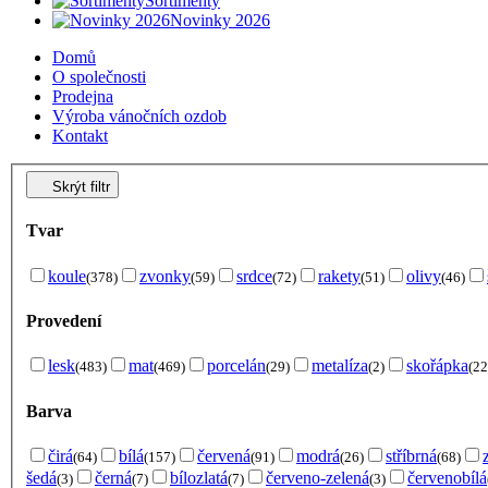
Sortimenty
Novinky 2026
Domů
O společnosti
Prodejna
Výroba vánočních ozdob
Kontakt
Skrýt filtr
Tvar
koule
zvonky
srdce
rakety
olivy
(378)
(59)
(72)
(51)
(46)
Provedení
lesk
mat
porcelán
metalíza
skořápka
(483)
(469)
(29)
(2)
(22
Barva
čirá
bílá
červená
modrá
stříbrná
(64)
(157)
(91)
(26)
(68)
šedá
černá
bílozlatá
červeno-zelená
červenobílá
(3)
(7)
(7)
(3)