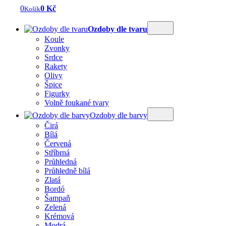
0
0 Kč
Košík
Ozdoby dle tvaru
Koule
Zvonky
Srdce
Rakety
Olivy
Špice
Figurky
Volně foukané tvary
Ozdoby dle barvy
Čirá
Bílá
Červená
Stříbrná
Průhledná
Průhledně bílá
Zlatá
Bordó
Šampaň
Zelená
Krémová
Modrá