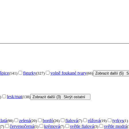
špice
figurky
volně foukané tvary
(141)
(327)
(66)
Zobrazit další (5)
S
lesk/mat
)
(138)
Zobrazit další (3)
Skrýt ostatní
zlatá
zelená
bordó
fialová
růžová
tyrkys
(98)
(20)
(26)
(7)
(19)
(1)
červenočerná
krémová
světle fialová
světle modrá
(7)
(1)
(7)
(3)
(