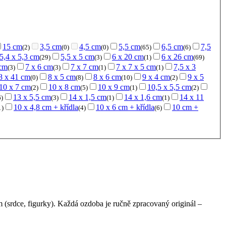
15 cm
3,5 cm
4,5 cm
5,5 cm
6,5 cm
7,5
(2)
(0)
(0)
(65)
(6)
5,4 x 5,3 cm
5,5 x 5 cm
6 x 20 cm
6 x 26 cm
(29)
(3)
(1)
(69)
 cm
7 x 6 cm
7 x 7 cm
7 x 7 x 5 cm
7,5 x 3
(3)
(3)
(1)
(1)
8 x 41 cm
8 x 5 cm
8 x 6 cm
9 x 4 cm
9 x 5
(0)
(8)
(10)
(2)
10 x 7 cm
10 x 8 cm
10 x 9 cm
10,5 x 5,5 cm
(2)
(5)
(1)
(2)
13 x 5,5 cm
14 x 1,5 cm
14 x 1,6 cm
14 x 11
6)
(3)
(1)
(1)
10 x 4,8 cm + křídla
10 x 6 cm + křídla
10 cm +
1)
(4)
(6)
m (srdce, figurky). Každá ozdoba je ručně zpracovaný originál –