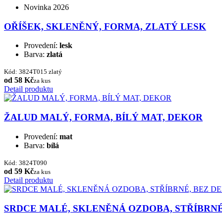
Novinka 2026
OŘÍŠEK, SKLENĚNÝ, FORMA, ZLATÝ LESK
Provedení:
lesk
Barva:
zlatá
Kód: 3824T015 zlatý
od 58 Kč
za kus
Detail produktu
ŽALUD MALÝ, FORMA, BÍLÝ MAT, DEKOR
Provedení:
mat
Barva:
bílá
Kód: 3824T090
od 59 Kč
za kus
Detail produktu
SRDCE MALÉ, SKLENĚNÁ OZDOBA, STŘÍBRN