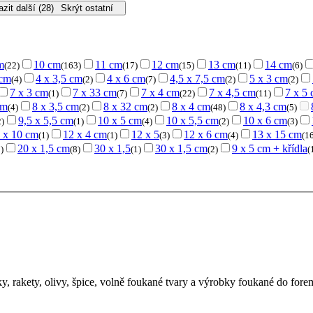
zit další (28)
Skrýt ostatní
m
10 cm
11 cm
12 cm
13 cm
14 cm
(22)
(163)
(17)
(15)
(11)
(6)
 cm
4 x 3,5 cm
4 x 6 cm
4,5 x 7,5 cm
5 x 3 cm
(4)
(2)
(7)
(2)
(2)
7 x 3 cm
7 x 33 cm
7 x 4 cm
7 x 4,5 cm
7 x 5
(1)
(7)
(22)
(11)
cm
8 x 3,5 cm
8 x 32 cm
8 x 4 cm
8 x 4,3 cm
(4)
(2)
(2)
(48)
(5)
9,5 x 5,5 cm
10 x 5 cm
10 x 5,5 cm
10 x 6 cm
2)
(1)
(4)
(2)
(3)
 x 10 cm
12 x 4 cm
12 x 5
12 x 6 cm
13 x 15 cm
(1)
(1)
(3)
(4)
(1
20 x 1,5 cm
30 x 1,5
30 x 1,5 cm
9 x 5 cm + křídla
)
(8)
(1)
(2)
(
, rakety, olivy, špice, volně foukané tvary a výrobky foukané do fore