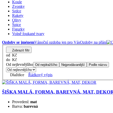
Koule
Zvonky
Srdce
Rakety
Olivy
Špice
Figurky
Volně foukané tvary
Ozdoby se jménem
Vánoční ozdoba jen pro Vás
Ozdoby na přání
Zobrazit filtr
od
Kč
do
Kč
Od nejlevnějšího
Od nejdražšího
Nejprodávanější
Podle názvu
Dlaždice
Řádkový výpis
ŠIŠKA MALÁ, FORMA, BAREVNÁ, MAT, DEKO
Provedení:
mat
Barva:
barevná