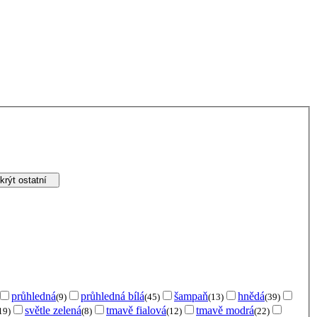
krýt ostatní
průhledná
průhledná bílá
šampaň
hnědá
(9)
(45)
(13)
(39)
světle zelená
tmavě fialová
tmavě modrá
19)
(8)
(12)
(22)