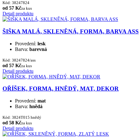
Kód: 38247824
od 57 Kč
za kus
Detail produktu
ŠIŠKA MALÁ, SKLENĚNÁ, FORMA, BARVA ASS
Provedení:
lesk
Barva:
barevná
Kód: 38247824/ass
od 57 Kč
za kus
Detail produktu
OŘÍŠEK, FORMA, HNĚDÝ, MAT, DEKOR
Provedení:
mat
Barva:
hnědá
Kód: 3824T015 hnědý
od 58 Kč
za kus
Detail produktu