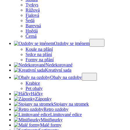
Tyrkys
Růžová
Fialová
Šedá
Barevná
Hnědá
Černá
Ozdoby se jménem
Koule na přání
Srdce na přání
Formy na přání
Nedekorované
Kreativní sada
Obaly na ozdoby
Krabice
Pet obaly
Háčky
Záponky
Stojany na stromek
Retro ozdoby
Limitované edice
Minifigurky
Malé formy