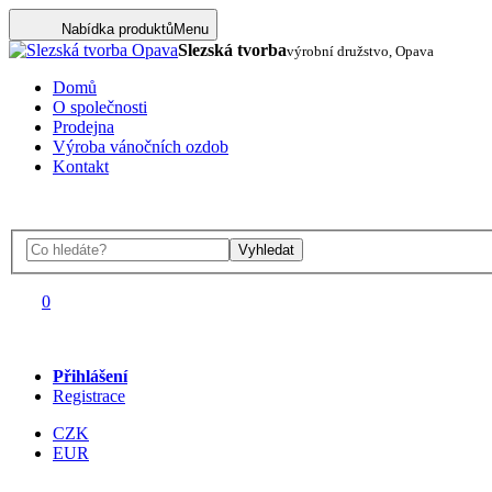
Nabídka produktů
Menu
Slezská tvorba
výrobní družstvo, Opava
Domů
O společnosti
Prodejna
Výroba vánočních ozdob
Kontakt
Vyhledat
0
Přihlášení
Registrace
CZK
EUR