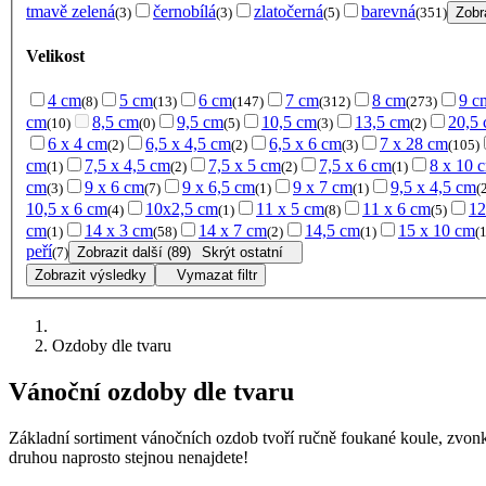
tmavě zelená
černobílá
zlatočerná
barevná
(3)
(3)
(5)
(351)
Zobra
Velikost
4 cm
5 cm
6 cm
7 cm
8 cm
9 c
(8)
(13)
(147)
(312)
(273)
cm
8,5 cm
9,5 cm
10,5 cm
13,5 cm
20,5
(10)
(0)
(5)
(3)
(2)
6 x 4 cm
6,5 x 4,5 cm
6,5 x 6 cm
7 x 28 cm
(2)
(2)
(3)
(105)
cm
7,5 x 4,5 cm
7,5 x 5 cm
7,5 x 6 cm
8 x 10 
(1)
(2)
(2)
(1)
cm
9 x 6 cm
9 x 6,5 cm
9 x 7 cm
9,5 x 4,5 cm
(3)
(7)
(1)
(1)
(
10,5 x 6 cm
10x2,5 cm
11 x 5 cm
11 x 6 cm
12
(4)
(1)
(8)
(5)
cm
14 x 3 cm
14 x 7 cm
14,5 cm
15 x 10 cm
(1)
(58)
(2)
(1)
(1
peří
(7)
Zobrazit další (89)
Skrýt ostatní
Zobrazit výsledky
Vymazat filtr
Ozdoby dle tvaru
Vánoční ozdoby dle tvaru
Základní sortiment vánočních ozdob tvoří ručně foukané koule, zvonky
druhou naprosto stejnou nenajdete!